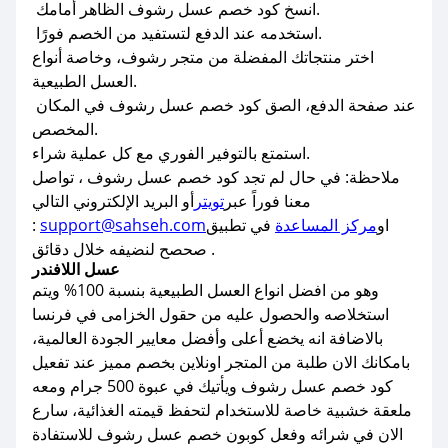
انسخ كود خصم عسل رشوف الظاهر أمامك.
استخدمه عند الدفع لتستفيد من الخصم فورًا.
اختر منتجاتك المفضلة من متجر رشوف، وخاصة أنواع
العسل الطبيعية.
عند صفحة الدفع، الصق كود خصم عسل رشوف في المكان
المخصص.
استمتع بالتوفير الفوري مع كل عملية شراء.
ملاحظة: في حال لم تجد كود خصم عسل رشوف ، تواصل
معنا فوراً عبر
تويتر
أو البريد الإلكتروني التالي
او
مركز المساعدة
في تطبيق
support@sahseh.com
:
صحصح لنضيفه خلال دقائق .
عسل اللافندر
وهو من افضل انواع العسل الطبيعية بنسبة 100% ويتم
استخلاصه والحصول عليه من حقول الخزامى في فرنسا
بالاضافة انه يخضع أعلى وأفضل معايير الجودة العالمية،
بامكانك الان طلبة من المتجر اونلاين بخصم مميز عند تفعيل
كود خصم عسل رشوف ويأتيك في عبوة 500 جرام ومعه
ملعقة خشبية خاصة للاستخدام لتحفظ قيمته الغذائية، سارع
الان في شرائه وفعل كوبون خصم عسل رشوف للاستفادة