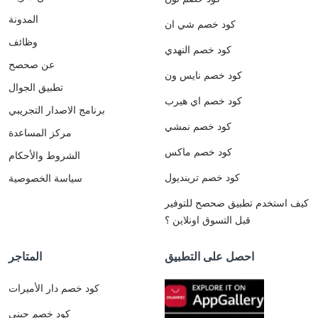
المدونة
كود خصم شي ان
وظائف
كود خصم النهدي
عن صحصح
كود خصم نايس ون
تطبيق الجوال
كود خصم اي هيرب
برنامج الاصدار التجريبي
كود خصم نمشي
مركز المساعدة
كود خصم ماكس
الشروط والأحكام
كود خصم ترينديول
سياسة الخصوصية
كيف استخدم تطبيق صحصح للتوفير
قبل التسوق اونلاين ؟
احصل على التطبيق
المتاجر
كود خصم دار الأميرات
كود خصم جيني