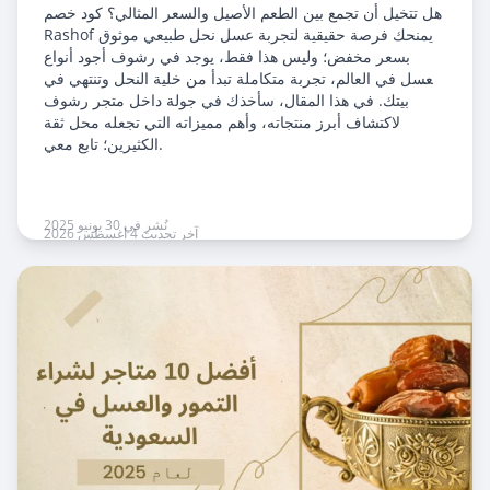
هل تتخيل أن تجمع بين الطعم الأصيل والسعر المثالي؟ كود خصم
Rashof يمنحك فرصة حقيقية لتجربة عسل نحل طبيعي موثوق
بسعر مخفض؛ وليس هذا فقط، يوجد في رشوف أجود أنواع
العسل في العالم، تجربة متكاملة تبدأ من خلية النحل وتنتهي في
بيتك. في هذا المقال، سأخذك في جولة داخل متجر رشوف
لاكتشاف أبرز منتجاته، وأهم مميزاته التي تجعله محل ثقة
الكثيرين؛ تابع معي.
نُشر في 30 يونيو 2025
آخر تحديث 4 أغسطس 2026