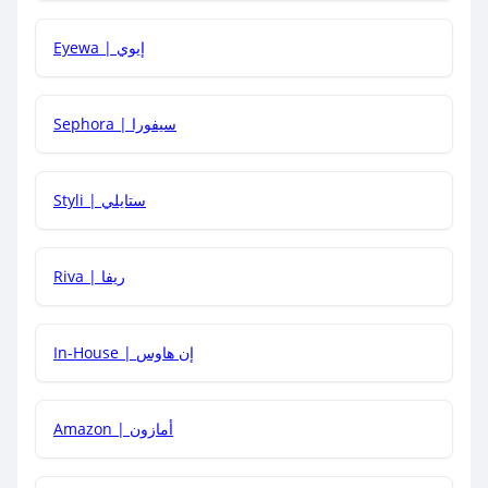
Eyewa | إيوي
كيف أحصل على أقوى كود خصم؟
Sephora | سيفورا
هل يمكنني استخدام كود خصم على منتجات معينة فقط؟
Styli | ستايلي
هل يمكنني جمع كود خصم مع العروض الأخرى؟
Riva | ريفا
In-House | إن هاوس
Amazon | أمازون