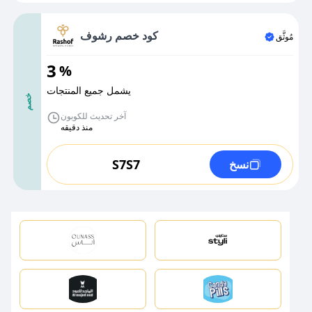
كود خصم رشوف
مُوثَّق
3
%
يشمل جميع المنتجات
خصم
آخر تحديث للكوبون
منذ دقيقه
S7S7
نسخ