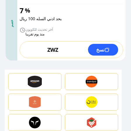
7
%
بحد ادني السله 100 ريال
خصم
آخر تحديث للكوبون
منذ يوم تقريبا
ZWZ
نسخ