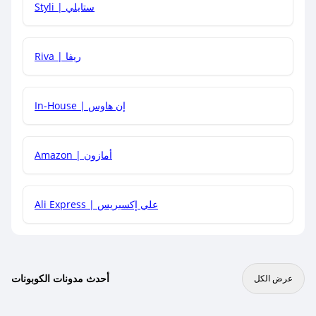
Styli | ستايلي
هل يمكنني جمع كود خصم مع العروض الأخرى؟
Riva | ريفا
In-House | إن هاوس
Amazon | أمازون
Ali Express | علي إكسبريس
أحدث مدونات الكوبونات
عرض الكل