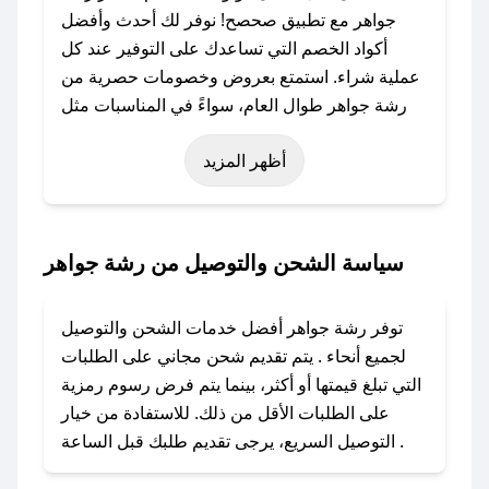
جواهر مع تطبيق صحصح! نوفر لك أحدث وأفضل
أكواد الخصم التي تساعدك على التوفير عند كل
عملية شراء. استمتع بعروض وخصومات حصرية من
رشة جواهر طوال العام، سواءً في المناسبات مثل
عيد الفطر، عيد الأضحى، الجمعة البيضاء (شهر
أظهر المزيد
نوفمبر)، رمضان، اليوم الوطني، يوم التأسيس، أو
حتى عروض خاصة أخرى.
### كيف تحصل على كود خصم من رشة جواهر؟
سياسة الشحن والتوصيل من رشة جواهر
باستخدام تطبيق صحصح، يمكنك العثور بسهولة على
كود خصم رشة جواهر. وفي حال عدم توفر الكوبون،
توفر رشة جواهر أفضل خدمات الشحن والتوصيل
تواصل معنا عبر تويتر أو البريد الإلكتروني لإضافته
لجميع أنحاء . يتم تقديم شحن مجاني على الطلبات
بسرعة.
التي تبلغ قيمتها أو أكثر، بينما يتم فرض رسوم رمزية
على الطلبات الأقل من ذلك. للاستفادة من خيار
### كيفية استخدام كود خصم رشة جواهر؟
التوصيل السريع، يرجى تقديم طلبك قبل الساعة .
1. انسخ كود الخصم من تطبيق صحصح.
2. الصقه في خانة الدفع عند التسوق من رشة