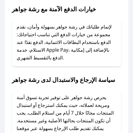
جواهر.
خيارات الدفع الآمنة مع رشة جواهر
### ماذا أفعل إذا لم يعمل كود الخصم؟
لا تقلق! يمكنك التواصل مع فريق دعم صحصح عبر
لإتمام طلباتك في رشة جواهر بسهولة وأمان، نقدم
الرسائل الخاصة على تويتر أو البريد الإلكتروني،
مجموعة من خيارات الدفع التي تناسب احتياجاتك:
وسنقوم بحل المشكلة في أسرع وقت ممكن.
الدفع باستخدام البطاقات الائتمانية، الدفع نقدًا عند
الاستلام، خدمة Apple Pay، بالإضافة إلى إمكانية
الدفع بالتقسيط الشهري.
### ماذا أفعل إذا لم أجد كود خصم لمتجري
المفضل؟
في حال عدم توفر كوبونات لمتجرك المفضل، يمكنك
سياسة الإرجاع والاستبدال لدى رشة جواهر
مراسلتنا مباشرة وسنعمل على توفير الكوبونات في
أسرع وقت ممكن.
يحرص رشة جواهر على توفير تجربة تسوق آمنة
### كيف تحصل على كوبونات خصم حصرية من
ومريحة لعملائه، حيث يمكنك استرجاع أو استبدال
رشة جواهر؟
المنتجات مجانًا خلال 7 أيام من استلام الطلب. يجب
للحصول على كوبونات وخصومات حصرية، قم بما
أن تكون المنتجات بحالتها الأصلية وغير مستخدمة.
يلي:
يمكنك تقديم طلب الإرجاع بسهولة عبر موقعنا