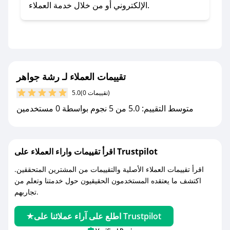
- اضغط على أيقونة متابعة لمتجر رشة جواهر في
الإلكتروني أو من خلال خدمة العملاء.
تطبيق صحصح.
- تابع حسابنا الرسمي على تويتر وقم بتفعيل زر
التنبيهات.
- قم بتفعيل إشعارات تطبيق صحصح ليصلك كل
جديد.
تقييمات العملاء لـ رشة جواهر
(0 تقييمات)
5.0
مع صحصح، تسوق بذكاء ووفّر على كل مشترياتك مع
متوسط التقييم: 5.0 من 5 نجوم بواسطة 0 مستخدمين
كوبونات خصم حصرية من رشة جواهر!
اقرأ تقييمات واراء العملاء على Trustpilot
اقرأ تقييمات العملاء الأصلية والتقييمات من المشترين المتحققين.
اكتشف ما يعتقده المستخدمون الحقيقيون حول خدمتنا وتعلم من
تجاربهم.
اطلع على آراء عملائنا على Trustpilot