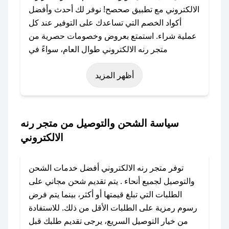
الالكتروني مع تطبيق صحصح! نوفر لك أحدث وأفضل
أكواد الخصم التي تساعدك على التوفير عند كل
عملية شراء. استمتع بعروض وخصومات حصرية من
متجر رنه الالكتروني طوال العام، سواءً في
المناسبات مثل عيد الفطر، عيد الأضحى، الجمعة
أظهر المزيد
البيضاء (شهر نوفمبر)، رمضان، اليوم الوطني، يوم
التأسيس، أو حتى عروض خاصة أخرى.
### كيف تحصل على كود خصم من متجر رنه
سياسة الشحن والتوصيل من متجر رنه
الالكتروني؟
الالكتروني
باستخدام تطبيق صحصح، يمكنك العثور بسهولة على
كود خصم متجر رنه الالكتروني. وفي حال عدم توفر
توفر متجر رنه الالكتروني أفضل خدمات الشحن
الكوبون، تواصل معنا عبر تويتر أو البريد الإلكتروني
والتوصيل لجميع أنحاء . يتم تقديم شحن مجاني على
لإضافته بسرعة.
الطلبات التي تبلغ قيمتها أو أكثر، بينما يتم فرض
رسوم رمزية على الطلبات الأقل من ذلك. للاستفادة
### كيفية استخدام كود خصم متجر رنه الالكتروني؟
من خيار التوصيل السريع، يرجى تقديم طلبك قبل
1. انسخ كود الخصم من تطبيق صحصح.