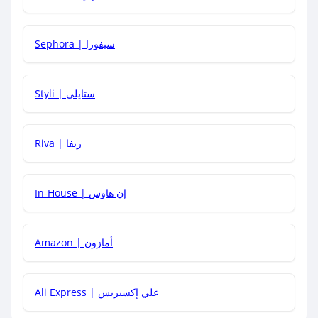
كيف أحصل على أقوى كود خصم؟
Sephora | سيفورا
هل يمكنني استخدام كود خصم على منتجات معينة فقط؟
Styli | ستايلي
هل يمكنني جمع كود خصم مع العروض الأخرى؟
Riva | ريفا
In-House | إن هاوس
Amazon | أمازون
Ali Express | علي إكسبريس