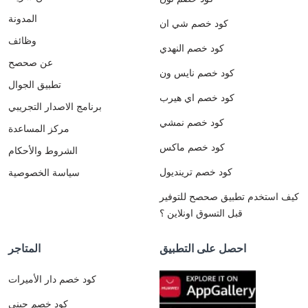
المدونة
كود خصم شي ان
وظائف
كود خصم النهدي
عن صحصح
كود خصم نايس ون
تطبيق الجوال
كود خصم اي هيرب
برنامج الاصدار التجريبي
كود خصم نمشي
مركز المساعدة
كود خصم ماكس
الشروط والأحكام
كود خصم ترينديول
سياسة الخصوصية
كيف استخدم تطبيق صحصح للتوفير
قبل التسوق اونلاين ؟
احصل على التطبيق
المتاجر
كود خصم دار الأميرات
كود خصم جيني