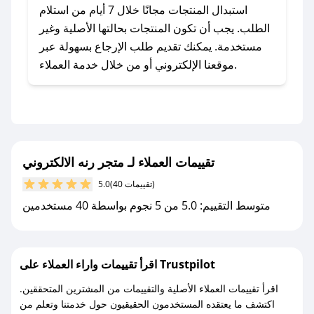
يلي:
استبدال المنتجات مجانًا خلال 7 أيام من استلام
- اضغط على أيقونة متابعة لمتجر متجر رنه
الطلب. يجب أن تكون المنتجات بحالتها الأصلية وغير
الالكتروني في تطبيق صحصح.
مستخدمة. يمكنك تقديم طلب الإرجاع بسهولة عبر
- تابع حسابنا الرسمي على تويتر وقم بتفعيل زر
موقعنا الإلكتروني أو من خلال خدمة العملاء.
التنبيهات.
- قم بتفعيل إشعارات تطبيق صحصح ليصلك كل
جديد.
مع صحصح، تسوق بذكاء ووفّر على كل مشترياتك مع
تقييمات العملاء لـ متجر رنه الالكتروني
كوبونات خصم حصرية من متجر رنه الالكتروني!
(40 تقييمات)
5.0
متوسط التقييم: 5.0 من 5 نجوم بواسطة 40 مستخدمين
اقرأ تقييمات واراء العملاء على Trustpilot
اقرأ تقييمات العملاء الأصلية والتقييمات من المشترين المتحققين.
اكتشف ما يعتقده المستخدمون الحقيقيون حول خدمتنا وتعلم من