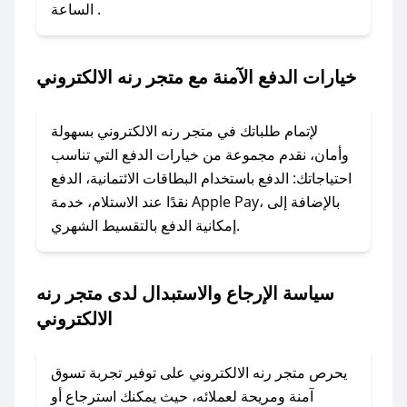
الساعة .
2. الصقه في خانة الدفع عند التسوق من متجر رنه
الالكتروني.
خيارات الدفع الآمنة مع متجر رنه الالكتروني
### ماذا أفعل إذا لم يعمل كود الخصم؟
لا تقلق! يمكنك التواصل مع فريق دعم صحصح عبر
الرسائل الخاصة على تويتر أو البريد الإلكتروني،
لإتمام طلباتك في متجر رنه الالكتروني بسهولة
وسنقوم بحل المشكلة في أسرع وقت ممكن.
وأمان، نقدم مجموعة من خيارات الدفع التي تناسب
احتياجاتك: الدفع باستخدام البطاقات الائتمانية، الدفع
### ماذا أفعل إذا لم أجد كود خصم لمتجري
نقدًا عند الاستلام، خدمة Apple Pay، بالإضافة إلى
المفضل؟
إمكانية الدفع بالتقسيط الشهري.
في حال عدم توفر كوبونات لمتجرك المفضل، يمكنك
مراسلتنا مباشرة وسنعمل على توفير الكوبونات في
سياسة الإرجاع والاستبدال لدى متجر رنه
أسرع وقت ممكن.
الالكتروني
### كيف تحصل على كوبونات خصم حصرية من
متجر رنه الالكتروني؟
يحرص متجر رنه الالكتروني على توفير تجربة تسوق
للحصول على كوبونات وخصومات حصرية، قم بما
آمنة ومريحة لعملائه، حيث يمكنك استرجاع أو