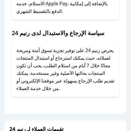
### ماذا أفعل إذا لم أجد كود خصم لمتجري
الاستلام، خدمة Apple Pay، بالإضافة إلى إمكانية
الدفع بالتقسيط الشهري.
المفضل؟
في حال عدم توفر كوبونات لمتجرك المفضل، يمكنك
مراسلتنا مباشرة وسنعمل على توفير الكوبونات في
سياسة الإرجاع والاستبدال لدى رنيم 24
أسرع وقت ممكن.
### كيف تحصل على كوبونات خصم حصرية من
يحرص رنيم 24 على توفير تجربة تسوق آمنة ومريحة
رنيم 24؟
لعملائه، حيث يمكنك استرجاع أو استبدال المنتجات
للحصول على كوبونات وخصومات حصرية، قم بما
مجانًا خلال 7 أيام من استلام الطلب. يجب أن تكون
يلي:
المنتجات بحالتها الأصلية وغير مستخدمة. يمكنك
- اضغط على أيقونة متابعة لمتجر رنيم 24 في تطبيق
تقديم طلب الإرجاع بسهولة عبر موقعنا الإلكتروني أو
صحصح.
من خلال خدمة العملاء.
- تابع حسابنا الرسمي على تويتر وقم بتفعيل زر
التنبيهات.
- قم بتفعيل إشعارات تطبيق صحصح ليصلك كل
جديد.
تقييمات العملاء لـ رنيم 24