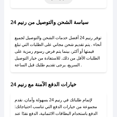
أخرى.
### كيف تحصل على كود خصم من رنيم 24؟
سياسة الشحن والتوصيل من رنيم 24
باستخدام تطبيق صحصح، يمكنك العثور بسهولة على
كود خصم رنيم 24. وفي حال عدم توفر الكوبون،
توفر رنيم 24 أفضل خدمات الشحن والتوصيل لجميع
تواصل معنا عبر تويتر أو البريد الإلكتروني لإضافته
أنحاء . يتم تقديم شحن مجاني على الطلبات التي تبلغ
بسرعة.
قيمتها أو أكثر، بينما يتم فرض رسوم رمزية على
الطلبات الأقل من ذلك. للاستفادة من خيار التوصيل
### كيفية استخدام كود خصم رنيم 24؟
السريع، يرجى تقديم طلبك قبل الساعة .
1. انسخ كود الخصم من تطبيق صحصح.
2. الصقه في خانة الدفع عند التسوق من رنيم 24.
خيارات الدفع الآمنة مع رنيم 24
### ماذا أفعل إذا لم يعمل كود الخصم؟
لا تقلق! يمكنك التواصل مع فريق دعم صحصح عبر
الرسائل الخاصة على تويتر أو البريد الإلكتروني،
لإتمام طلباتك في رنيم 24 بسهولة وأمان، نقدم
وسنقوم بحل المشكلة في أسرع وقت ممكن.
مجموعة من خيارات الدفع التي تناسب احتياجاتك:
الدفع باستخدام البطاقات الائتمانية، الدفع نقدًا عند