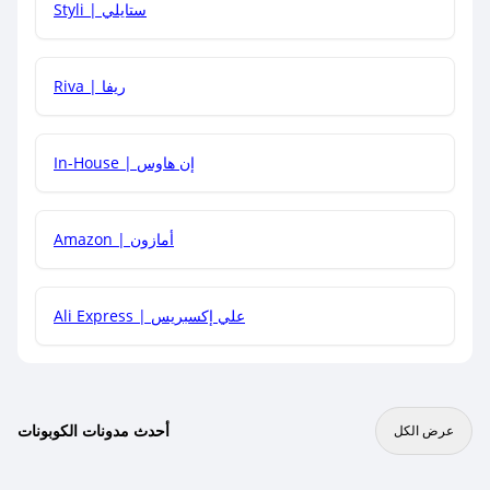
Styli | ستايلي
هل يمكنني جمع كود خصم مع العروض الأخرى؟
Riva | ريفا
In-House | إن هاوس
Amazon | أمازون
Ali Express | علي إكسبريس
أحدث مدونات الكوبونات
عرض الكل