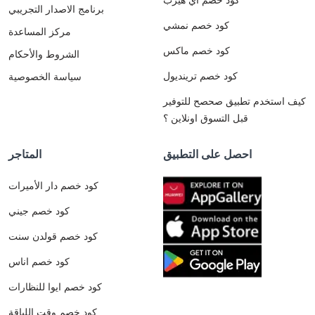
برنامج الاصدار التجريبي
كود خصم نمشي
مركز المساعدة
كود خصم ماكس
الشروط والأحكام
كود خصم ترينديول
سياسة الخصوصية
كيف استخدم تطبيق صحصح للتوفير
قبل التسوق اونلاين ؟
احصل على التطبيق
المتاجر
كود خصم دار الأميرات
كود خصم جيني
كود خصم قولدن سنت
كود خصم اناس
كود خصم ايوا للنظارات
كود خصم وقت اللياقة