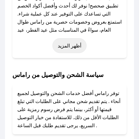
تطبيق صحصح! نوفر لك أحدث وأفضل أكواد الخصم
التي تساعدك على التوفير عند كل عملية شراء.
استمتع بعروض وخصومات حصرية من راماس طوال
العام، سواءً في المناسبات مثل عيد الفطر، عيد
الأضحى، الجمعة البيضاء (شهر نوفمبر)، رمضان،
أظهر المزيد
اليوم الوطني، يوم التأسيس، أو حتى عروض خاصة
أخرى.
### كيف تحصل على كود خصم من راماس؟
سياسة الشحن والتوصيل من راماس
باستخدام تطبيق صحصح، يمكنك العثور بسهولة على
كود خصم راماس. وفي حال عدم توفر الكوبون،
توفر راماس أفضل خدمات الشحن والتوصيل لجميع
تواصل معنا عبر تويتر أو البريد الإلكتروني لإضافته
أنحاء . يتم تقديم شحن مجاني على الطلبات التي تبلغ
بسرعة.
قيمتها أو أكثر، بينما يتم فرض رسوم رمزية على
الطلبات الأقل من ذلك. للاستفادة من خيار التوصيل
### كيفية استخدام كود خصم راماس؟
السريع، يرجى تقديم طلبك قبل الساعة .
1. انسخ كود الخصم من تطبيق صحصح.
2. الصقه في خانة الدفع عند التسوق من راماس.