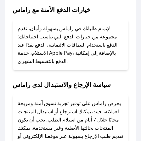
خيارات الدفع الآمنة مع راماس
### ماذا أفعل إذا لم يعمل كود الخصم؟
لا تقلق! يمكنك التواصل مع فريق دعم صحصح عبر
الرسائل الخاصة على تويتر أو البريد الإلكتروني،
لإتمام طلباتك في راماس بسهولة وأمان، نقدم
وسنقوم بحل المشكلة في أسرع وقت ممكن.
مجموعة من خيارات الدفع التي تناسب احتياجاتك:
الدفع باستخدام البطاقات الائتمانية، الدفع نقدًا عند
### ماذا أفعل إذا لم أجد كود خصم لمتجري
الاستلام، خدمة Apple Pay، بالإضافة إلى إمكانية
الدفع بالتقسيط الشهري.
المفضل؟
في حال عدم توفر كوبونات لمتجرك المفضل، يمكنك
مراسلتنا مباشرة وسنعمل على توفير الكوبونات في
سياسة الإرجاع والاستبدال لدى راماس
أسرع وقت ممكن.
### كيف تحصل على كوبونات خصم حصرية من
يحرص راماس على توفير تجربة تسوق آمنة ومريحة
راماس؟
لعملائه، حيث يمكنك استرجاع أو استبدال المنتجات
للحصول على كوبونات وخصومات حصرية، قم بما
مجانًا خلال 7 أيام من استلام الطلب. يجب أن تكون
يلي:
المنتجات بحالتها الأصلية وغير مستخدمة. يمكنك
- اضغط على أيقونة متابعة لمتجر راماس في تطبيق
تقديم طلب الإرجاع بسهولة عبر موقعنا الإلكتروني أو