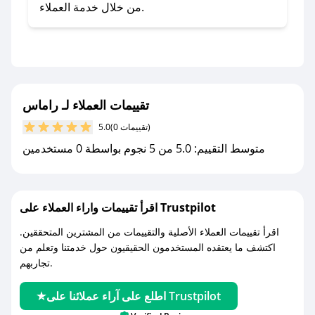
صحصح.
من خلال خدمة العملاء.
- تابع حسابنا الرسمي على تويتر وقم بتفعيل زر
التنبيهات.
- قم بتفعيل إشعارات تطبيق صحصح ليصلك كل
جديد.
تقييمات العملاء لـ راماس
مع صحصح، تسوق بذكاء ووفّر على كل مشترياتك مع
(0 تقييمات)
5.0
كوبونات خصم حصرية من راماس!
متوسط التقييم: 5.0 من 5 نجوم بواسطة 0 مستخدمين
اقرأ تقييمات واراء العملاء على Trustpilot
اقرأ تقييمات العملاء الأصلية والتقييمات من المشترين المتحققين.
اكتشف ما يعتقده المستخدمون الحقيقيون حول خدمتنا وتعلم من
تجاربهم.
اطلع على آراء عملائنا على Trustpilot