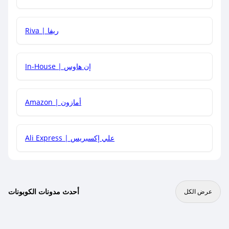
هل يمكنني جمع كود خصم مع العروض الأخرى؟
Riva | ريفا
In-House | إن هاوس
Amazon | أمازون
Ali Express | علي إكسبريس
أحدث مدونات الكوبونات
عرض الكل