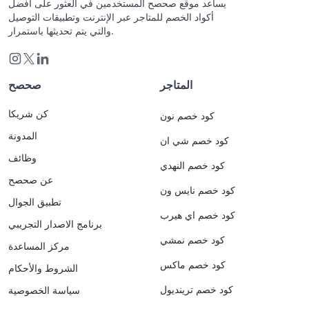
يساعد موقع صحصح المستخدمين في العثور على أفضل
أكواد الخصم للمتاجر عبر الإنترنت وتطبيقات التوصيل
والتي يتم تحديثها باستمرار.
المتاجر
صحصح
كن شريكا
كود خصم نون
المدونة
كود خصم شي ان
وظائف
كود خصم النهدي
عن صحصح
كود خصم نايس ون
تطبيق الجوال
كود خصم اي هيرب
برنامج الاصدار التجريبي
كود خصم نمشي
مركز المساعدة
كود خصم ماكس
الشروط والأحكام
كود خصم ترينديول
سياسة الخصوصية