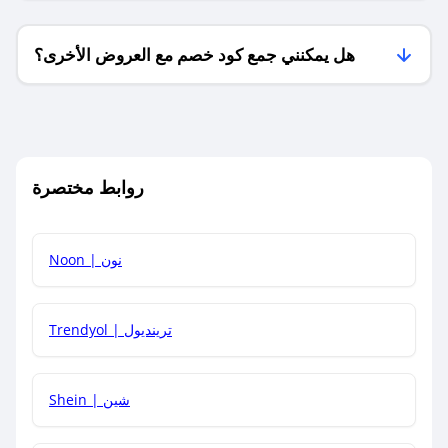
هل يمكنني جمع كود خصم مع العروض الأخرى؟
ما معنى كود خصم ؟
روابط مختصرة
كيف يمكنك استخدام كود الخصم؟
Noon | نون
كيف أحصل على أحدث أكواد الخصم والعروض للمتاجر؟
Trendyol | ترينديول
كم مدة صلاحية كود الخصم؟
Shein | شين