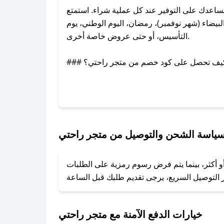
اعدك على التوفير عند كل عملية شراء. استمتع
يضاء (شهر نوفمبر)، رمضان، اليوم الوطني، يوم
التأسيس، أو حتى عروض خاصة أخرى.
### كيف تحصل على كود خصم من متجر راحتي؟
بر تويتر أو البريد الإلكتروني لإضافته بسرعة.
### كيفية استخدام كود خصم متجر راحتي؟
1. انسخ كود الخصم من تطبيق صحصح.
2. الصقه في خانة الدفع عند التسوق من متجر راحتي.
ياسة الشحن والتوصيل من متجر راحتي
### ماذا أفعل إذا لم يعمل كود الخصم؟
و أكثر، بينما يتم فرض رسوم رمزية على الطلبات
تروني، وسنقوم بحل المشكلة في أسرع وقت ممكن.
### ماذا أفعل إذا لم أجد كود خصم لمتجري المفضل؟
نعمل على توفير الكوبونات في أسرع وقت ممكن.
خيارات الدفع الآمنة مع متجر راحتي