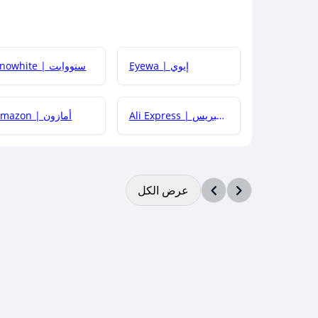
Eyewa | إيوي
Snowhite | سنووايت
Ali Express | علي إكسبريس
Amazon | أمازون
عرض الكل