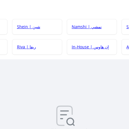
Namshi | نمشي
Shein | شين
كيف أحصل على
In-House | إن هاوس
Riva | ريفا
كيف أحصل على
كيف يم