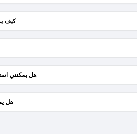
كيف يم
هل يمكنني است
هل يم