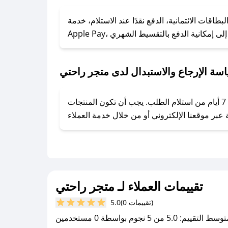
### كيف تحصل على كوبونات خصم حصرية من متجر راحتي؟
ول على كوبونات وخصومات حصرية، قم بما يلي:
قات الائتمانية، الدفع نقدًا عند الاستلام، خدمة
- اضغط على أيقونة متابعة لمتجر متجر راحتي في تطبيق صحصح.
- تابع حسابنا الرسمي على تويتر وقم بتفعيل زر التنبيهات.
- قم بتفعيل إشعارات تطبيق صحصح ليصلك كل جديد.
سة الإرجاع والاستبدال لدى متجر راحتي
يحرص متجر راحتي على توفير تجربة تسوق آمنة ومريحة لعملائه، حيث يمكنك استرجاع أو استبدال المنتجات مجانًا خلال 7 أيام من استلام الطلب. يجب أن تكون المنتجات
تقييمات العملاء لـ متجر راحتي
(0 تقييمات)
5.0
سط التقييم: 5.0 من 5 نجوم بواسطة 0 مستخدمين