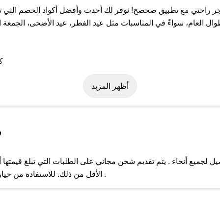
 راحتي مع تطبيق صحصح! نوفر لك أحدث وأفضل أكواد الخصم التي تس
لعام، سواءً في المناسبات مثل عيد الفطر، عيد الأضحى، الجمعة الب
ة على كود خصم متجر راحتي. وفي حال عدم توفر الكوبون، تواصل معنا ع
أظهر المزيد
س
لجميع أنحاء . يتم تقديم شحن مجاني على الطلبات التي تبلغ قيمتها أ
ل مع فريق دعم صحصح عبر الرسائل الخاصة على تويتر أو البريد الإلك
الأقل من ذلك. للاستفادة من خيار التوصيل السريع، يرجى تقديم طلبك قبل الساعة .
حال عدم توفر كوبونات لمتجرك المفضل، يمكنك مراسلتنا مباشرة وس