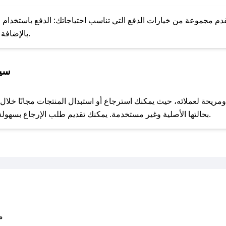
للحص
م مجموعة من خيارات الدفع التي تناسب احتياجاتك: الدفع باستخدام البطا
Apple Pay، بالإضافة إلى إمكانية الدفع بالتقسيط الشهري.
سيا
مع صحصح، تسوق بذكاء ووفّر على كل مشترياتك مع كوبونات خصم حصرية من متجر راحتي!
بحالتها الأصلية وغير مستخدمة. يمكنك تقديم طلب الإرجاع بسهولة عبر موقعنا الإلكتروني أو من خلال خدمة العملاء.
متو