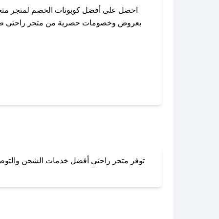
احصل على أفضل كوبونات الخصم لمتجر متجر
بعروض وخصومات حصرية من متجر راحتي طوال ا
باستخدام تطبيق صحصح، يمكنك العثور بسهول
توفر متجر راحتي أفضل خدمات الشحن والتوصيل 
لا تقلق! يمكنك التواص
في 