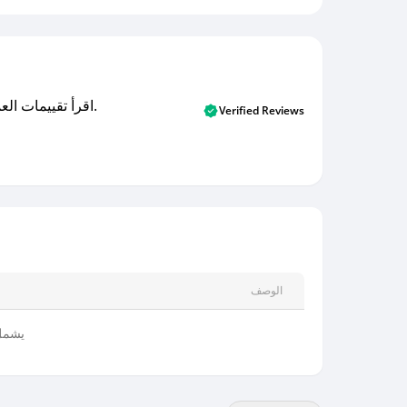
اقرأ تقييمات العملاء الأصلية والتقييمات من المشترين المتحققين. اكتشف ما يعتقده المستخدمون الحقيقيون حول خدمتنا وتعلم من تجاربهم.
Verified Reviews
الوصف
يشمل 