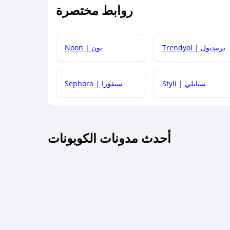
روابط مختصرة
كيف يمكنك استخدام كود الخصم؟
Trendyol | ترينديول
Noon | نون
 أحدث أكواد الخصم والعروض للمتاجر؟
Styli | ستايلي
Sephora | سيفورا
كم مدة صلاحية كود الخصم؟
أحدث مدونات الكوبونات
 توصيل مجاني أو بدون رسوم الشحن ؟
كنني معرفة إذا كان كود الخصم لا يعمل؟