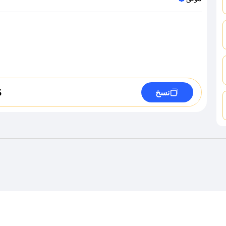
5
نسخ