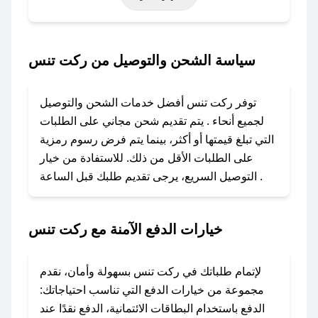
خاصة أخرى.
### كيف تحصل على كود خصم من ركت تنس؟
سياسة الشحن والتوصيل من ركت تنس
باستخدام تطبيق صحصح، يمكنك العثور بسهولة على
كود خصم ركت تنس. وفي حال عدم توفر الكوبون،
توفر ركت تنس أفضل خدمات الشحن والتوصيل
تواصل معنا عبر تويتر أو البريد الإلكتروني لإضافته
لجميع أنحاء . يتم تقديم شحن مجاني على الطلبات
بسرعة.
التي تبلغ قيمتها أو أكثر، بينما يتم فرض رسوم رمزية
على الطلبات الأقل من ذلك. للاستفادة من خيار
### كيفية استخدام كود خصم ركت تنس؟
التوصيل السريع، يرجى تقديم طلبك قبل الساعة .
1. انسخ كود الخصم من تطبيق صحصح.
2. الصقه في خانة الدفع عند التسوق من ركت تنس.
خيارات الدفع الآمنة مع ركت تنس
### ماذا أفعل إذا لم يعمل كود الخصم؟
لا تقلق! يمكنك التواصل مع فريق دعم صحصح عبر
الرسائل الخاصة على تويتر أو البريد الإلكتروني،
لإتمام طلباتك في ركت تنس بسهولة وأمان، نقدم
وسنقوم بحل المشكلة في أسرع وقت ممكن.
مجموعة من خيارات الدفع التي تناسب احتياجاتك:
الدفع باستخدام البطاقات الائتمانية، الدفع نقدًا عند