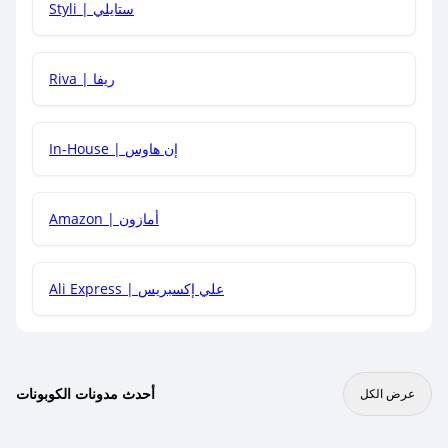
Styli | ستايلي
هل يمكنني جمع كود خصم مع العروض الأخرى؟
Riva | ريفا
In-House | إن هاوس
Amazon | أمازون
Ali Express | علي إكسبريس
أحدث مدونات الكوبونات
عرض الكل