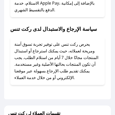
### ماذا أفعل إذا لم أجد كود خصم لمتجري
الاستلام، خدمة Apple Pay، بالإضافة إلى إمكانية
الدفع بالتقسيط الشهري.
المفضل؟
في حال عدم توفر كوبونات لمتجرك المفضل، يمكنك
مراسلتنا مباشرة وسنعمل على توفير الكوبونات في
سياسة الإرجاع والاستبدال لدى ركت تنس
أسرع وقت ممكن.
### كيف تحصل على كوبونات خصم حصرية من
يحرص ركت تنس على توفير تجربة تسوق آمنة
ركت تنس؟
ومريحة لعملائه، حيث يمكنك استرجاع أو استبدال
للحصول على كوبونات وخصومات حصرية، قم بما
المنتجات مجانًا خلال 7 أيام من استلام الطلب. يجب
يلي:
أن تكون المنتجات بحالتها الأصلية وغير مستخدمة.
- اضغط على أيقونة متابعة لمتجر ركت تنس في
يمكنك تقديم طلب الإرجاع بسهولة عبر موقعنا
تطبيق صحصح.
الإلكتروني أو من خلال خدمة العملاء.
- تابع حسابنا الرسمي على تويتر وقم بتفعيل زر
التنبيهات.
- قم بتفعيل إشعارات تطبيق صحصح ليصلك كل
جديد.
تقييمات العملاء لـ ركت تنس