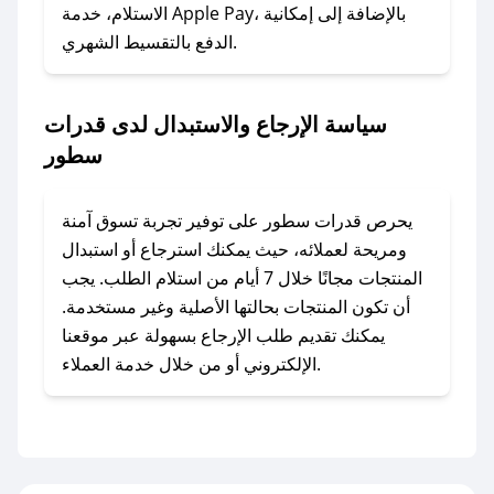
الاستلام، خدمة Apple Pay، بالإضافة إلى إمكانية
الدفع بالتقسيط الشهري.
### ماذا أفعل إذا لم أجد كود خصم لمتجري
المفضل؟
في حال عدم توفر كوبونات لمتجرك المفضل، يمكنك
سياسة الإرجاع والاستبدال لدى قدرات
مراسلتنا مباشرة وسنعمل على توفير الكوبونات في
سطور
أسرع وقت ممكن.
### كيف تحصل على كوبونات خصم حصرية من
يحرص قدرات سطور على توفير تجربة تسوق آمنة
قدرات سطور؟
ومريحة لعملائه، حيث يمكنك استرجاع أو استبدال
للحصول على كوبونات وخصومات حصرية، قم بما
المنتجات مجانًا خلال 7 أيام من استلام الطلب. يجب
يلي:
أن تكون المنتجات بحالتها الأصلية وغير مستخدمة.
- اضغط على أيقونة متابعة لمتجر قدرات سطور في
يمكنك تقديم طلب الإرجاع بسهولة عبر موقعنا
تطبيق صحصح.
الإلكتروني أو من خلال خدمة العملاء.
- تابع حسابنا الرسمي على تويتر وقم بتفعيل زر
التنبيهات.
- قم بتفعيل إشعارات تطبيق صحصح ليصلك كل
جديد.