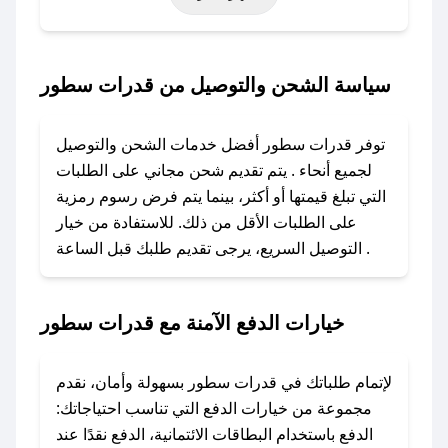
حتى عروض خاصة أخرى.
### كيف تحصل على كود خصم من قدرات سطور؟
سياسة الشحن والتوصيل من قدرات سطور
باستخدام تطبيق صحصح، يمكنك العثور بسهولة على
كود خصم قدرات سطور. وفي حال عدم توفر
توفر قدرات سطور أفضل خدمات الشحن والتوصيل
الكوبون، تواصل معنا عبر تويتر أو البريد الإلكتروني
لجميع أنحاء . يتم تقديم شحن مجاني على الطلبات
لإضافته بسرعة.
التي تبلغ قيمتها أو أكثر، بينما يتم فرض رسوم رمزية
على الطلبات الأقل من ذلك. للاستفادة من خيار
### كيفية استخدام كود خصم قدرات سطور؟
التوصيل السريع، يرجى تقديم طلبك قبل الساعة .
1. انسخ كود الخصم من تطبيق صحصح.
2. الصقه في خانة الدفع عند التسوق من قدرات
سطور.
خيارات الدفع الآمنة مع قدرات سطور
### ماذا أفعل إذا لم يعمل كود الخصم؟
لا تقلق! يمكنك التواصل مع فريق دعم صحصح عبر
لإتمام طلباتك في قدرات سطور بسهولة وأمان، نقدم
الرسائل الخاصة على تويتر أو البريد الإلكتروني،
مجموعة من خيارات الدفع التي تناسب احتياجاتك:
وسنقوم بحل المشكلة في أسرع وقت ممكن.
الدفع باستخدام البطاقات الائتمانية، الدفع نقدًا عند