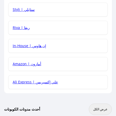
هل يمكنني استخدام كود خصم على منتجات معينة فقط؟
Styli | ستايلي
هل يمكنني جمع كود خصم مع العروض الأخرى؟
Riva | ريفا
In-House | إن هاوس
Amazon | أمازون
Ali Express | علي إكسبريس
أحدث مدونات الكوبونات
عرض الكل