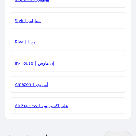
هل يمكنني استخدام كود خصم على منتجات معينة فقط؟
Styli | ستايلي
هل يمكنني جمع كود خصم مع العروض الأخرى؟
Riva | ريفا
In-House | إن هاوس
Amazon | أمازون
Ali Express | علي إكسبريس