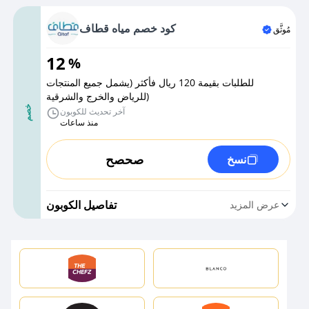
كود خصم مياه قطاف
مُوثَّق
12
%
للطلبات بقيمة 120 ريال فأكثر (يشمل جميع المنتجات
للرياض والخرج والشرقية)
خصم
آخر تحديث للكوبون
منذ ساعات
صحصح
نسخ
تفاصيل الكوبون
عرض المزيد