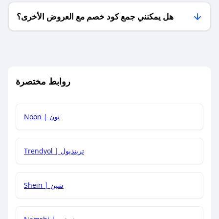
هل يمكنني جمع كود خصم مع العروض الأخرى؟
ما معنى كود خصم ؟
روابط مختصرة
كيف يمكنك استخدام كود الخصم؟
Noon | نون
كيف أحصل على أحدث أكواد الخصم والعروض للمتاجر؟
Trendyol | ترينديول
كم مدة صلاحية كود الخصم؟
Shein | شين