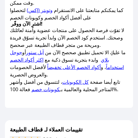
وقت ممكن.
كما يمكنكم متابعتنا على الانستقرام
وتويتر (إكس)
لتحصلوا
على أفضل أكواد الخصم وكوبونات الخصم
اشترِ الآن ووفّر!
لا تفوّت فرصة الحصول على منتجات عضوية وآمنة لعائلتك
وصحتك. استخدم كود الخصم الآن وابدأ تجربة تسوّق فريدة
ومريحة من متجر قطاف الطبيعة عبر صحصح.
ما عليكِ الا تحميل تطبيق صحصح الآن من
آبل ستور
أو
جوجل
بلاي
وابدء بتجربة تسوق ذكية مع
اكثر أكواد الخصم
استخداماً
، و
أكواد الخصم الأعلى تخفيضاً
لأفضل الخصومات
والعروض الحصرية.
تابع أيضا صفحة
كل الكوبونات
، لتتسوق من أفضل وأشهر
فعالة 100%.
المتاجر المحلية والعالمية بـ
كوبونات خصم
تقييمات العملاء لـ قطاف الطبيعة