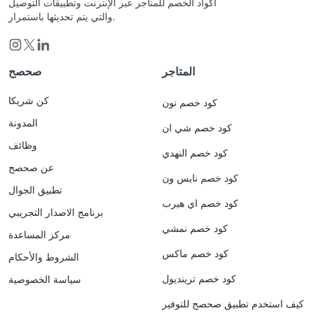
أكواد الخصم للمتاجر عبر الإنترنت وتطبيقات التوصيل
والتي يتم تحديثها باستمرار.
المتاجر
صحصح
كن شريكا
كود خصم نون
المدونة
كود خصم شي ان
وظائف
كود خصم النهدي
عن صحصح
كود خصم نايس ون
تطبيق الجوال
كود خصم اي هيرب
برنامج الاصدار التجريبي
كود خصم نمشي
مركز المساعدة
كود خصم ماكس
الشروط والأحكام
كود خصم ترينديول
سياسة الخصوصية
كيف استخدم تطبيق صحصح للتوفير