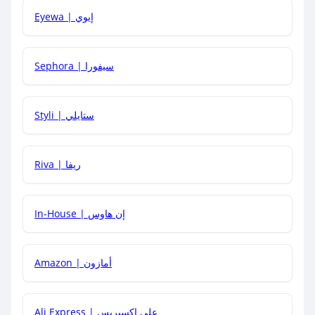
Eyewa | إيوي
كيف أحصل على أقوى كود خصم؟
Sephora | سيفورا
هل يمكنني استخدام كود خصم على منتجات معينة فقط؟
Styli | ستايلي
هل يمكنني جمع كود خصم مع العروض الأخرى؟
Riva | ريفا
In-House | إن هاوس
Amazon | أمازون
Ali Express | علي إكسبريس