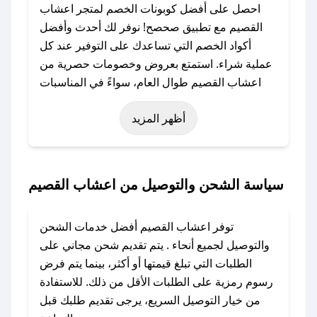
احصل على أفضل كوبونات الخصم لمتجر اعشاب
القصيم مع تطبيق صحصح! نوفر لك أحدث وأفضل
أكواد الخصم التي تساعدك على التوفير عند كل
عملية شراء. استمتع بعروض وخصومات حصرية من
اعشاب القصيم طوال العام، سواءً في المناسبات
مثل عيد الفطر، عيد الأضحى، الجمعة البيضاء (شهر
أظهر المزيد
نوفمبر)، رمضان، اليوم الوطني، يوم التأسيس، أو
حتى عروض خاصة أخرى.
### كيف تحصل على كود خصم من اعشاب
سياسة الشحن والتوصيل من اعشاب القصيم
القصيم؟
باستخدام تطبيق صحصح، يمكنك العثور بسهولة على
توفر اعشاب القصيم أفضل خدمات الشحن
كود خصم اعشاب القصيم. وفي حال عدم توفر
والتوصيل لجميع أنحاء . يتم تقديم شحن مجاني على
الكوبون، تواصل معنا عبر تويتر أو البريد الإلكتروني
الطلبات التي تبلغ قيمتها أو أكثر، بينما يتم فرض
لإضافته بسرعة.
رسوم رمزية على الطلبات الأقل من ذلك. للاستفادة
من خيار التوصيل السريع، يرجى تقديم طلبك قبل
### كيفية استخدام كود خصم اعشاب القصيم؟