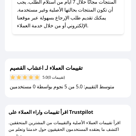
للحصول على كوبونات وخصومات حصرية، قم بما
المنتجات مجانًا خلال 7 أيام من استلام الطلب. يجب
يلي:
أن تكون المنتجات بحالتها الأصلية وغير مستخدمة.
- اضغط على أيقونة متابعة لمتجر اعشاب القصيم
يمكنك تقديم طلب الإرجاع بسهولة عبر موقعنا
في تطبيق صحصح.
الإلكتروني أو من خلال خدمة العملاء.
- تابع حسابنا الرسمي على تويتر وقم بتفعيل زر
التنبيهات.
- قم بتفعيل إشعارات تطبيق صحصح ليصلك كل
جديد.
تقييمات العملاء لـ اعشاب القصيم
مع صحصح، تسوق بذكاء ووفّر على كل مشترياتك مع
(0 تقييمات)
5.0
كوبونات خصم حصرية من اعشاب القصيم!
متوسط التقييم: 5.0 من 5 نجوم بواسطة 0 مستخدمين
اقرأ تقييمات واراء العملاء على Trustpilot
اقرأ تقييمات العملاء الأصلية والتقييمات من المشترين المتحققين.
اكتشف ما يعتقده المستخدمون الحقيقيون حول خدمتنا وتعلم من
تجاربهم.