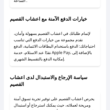
الساعة .
1. انسخ كود الخصم من تطبيق صحصح.
2. الصقه في خانة الدفع عند التسوق من اعشاب
القصيم.
خيارات الدفع الآمنة مع اعشاب القصيم
### ماذا أفعل إذا لم يعمل كود الخصم؟
لا تقلق! يمكنك التواصل مع فريق دعم صحصح عبر
لإتمام طلباتك في اعشاب القصيم بسهولة وأمان،
الرسائل الخاصة على تويتر أو البريد الإلكتروني،
نقدم مجموعة من خيارات الدفع التي تناسب
وسنقوم بحل المشكلة في أسرع وقت ممكن.
احتياجاتك: الدفع باستخدام البطاقات الائتمانية، الدفع
نقدًا عند الاستلام، خدمة Apple Pay، بالإضافة إلى
إمكانية الدفع بالتقسيط الشهري.
### ماذا أفعل إذا لم أجد كود خصم لمتجري
المفضل؟
في حال عدم توفر كوبونات لمتجرك المفضل، يمكنك
سياسة الإرجاع والاستبدال لدى اعشاب
مراسلتنا مباشرة وسنعمل على توفير الكوبونات في
القصيم
أسرع وقت ممكن.
### كيف تحصل على كوبونات خصم حصرية من
يحرص اعشاب القصيم على توفير تجربة تسوق آمنة
اعشاب القصيم؟
ومريحة لعملائه، حيث يمكنك استرجاع أو استبدال