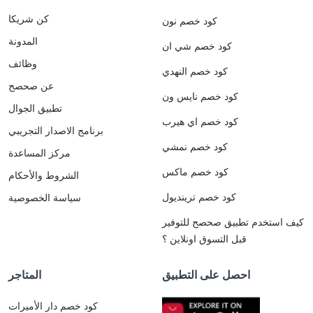
كن شريكا
كود خصم نون
المدونة
كود خصم شي ان
وظائف
كود خصم النهدي
عن صحصح
كود خصم نايس ون
تطبيق الجوال
كود خصم اي هيرب
برنامج الاصدار التجريبي
كود خصم نمشي
مركز المساعدة
كود خصم ماكس
الشروط والأحكام
كود خصم ترينديول
سياسة الخصوصية
كيف استخدم تطبيق صحصح للتوفير
قبل التسوق اونلاين ؟
احصل على التطبيق
المتاجر
كود خصم دار الأميرات