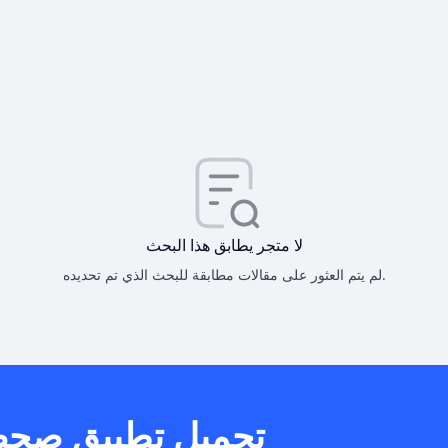
كيف أحصل على
كيف يم
لا متجر يطابق هذا البحث
لم يتم العثور على مقالات مطابقة للبحث الذي تم تحديده.
هل يمكنني است
تحميل تطبيق صح