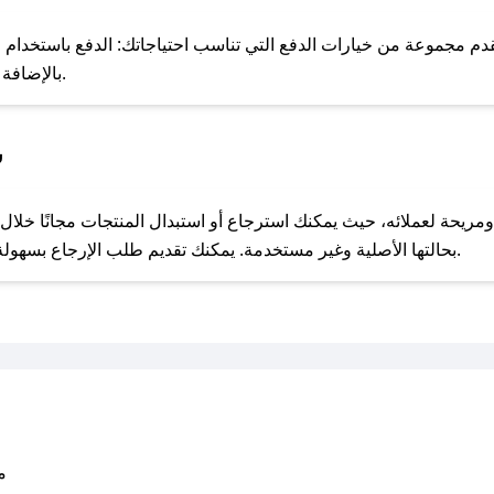
للحص
م مجموعة من خيارات الدفع التي تناسب احتياجاتك: الدفع باستخدام البطا
Apple Pay، بالإضافة إلى إمكانية الدفع بالتقسيط الشهري.
س
مع صحصح، تسوق بذكاء ووفّر على كل مشترياتك مع كوبونات خصم حصرية من قش لاندز!
بحالتها الأصلية وغير مستخدمة. يمكنك تقديم طلب الإرجاع بسهولة عبر موقعنا الإلكتروني أو من خلال خدمة العملاء.
متو