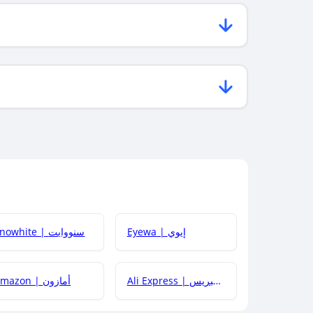
Eyewa | إيوي
Snowhite | سنووايت
Ali Express | علي إكسبريس
Amazon | أمازون