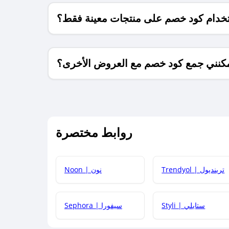
خدام كود خصم على منتجات معينة فقط؟
كنني جمع كود خصم مع العروض الأخرى؟
ما معنى كود خصم ؟
روابط مختصرة
كيف يمكنك استخدام كود الخصم؟
Trendyol | ترينديول
Noon | نون
 أحدث أكواد الخصم والعروض للمتاجر؟
Styli | ستايلي
Sephora | سيفورا