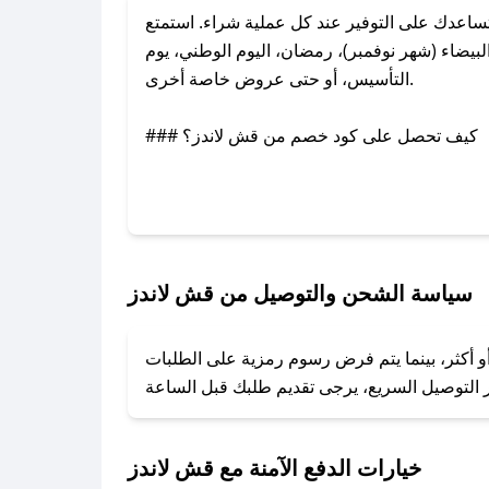
اعدك على التوفير عند كل عملية شراء. استمتع
يضاء (شهر نوفمبر)، رمضان، اليوم الوطني، يوم
التأسيس، أو حتى عروض خاصة أخرى.
### كيف تحصل على كود خصم من قش لاندز؟
بر تويتر أو البريد الإلكتروني لإضافته بسرعة.
### كيفية استخدام كود خصم قش لاندز؟
1. انسخ كود الخصم من تطبيق صحصح.
2. الصقه في خانة الدفع عند التسوق من قش لاندز.
سياسة الشحن والتوصيل من قش لاندز
### ماذا أفعل إذا لم يعمل كود الخصم؟
و أكثر، بينما يتم فرض رسوم رمزية على الطلبات
تروني، وسنقوم بحل المشكلة في أسرع وقت ممكن.
### ماذا أفعل إذا لم أجد كود خصم لمتجري المفضل؟
نعمل على توفير الكوبونات في أسرع وقت ممكن.
خيارات الدفع الآمنة مع قش لاندز