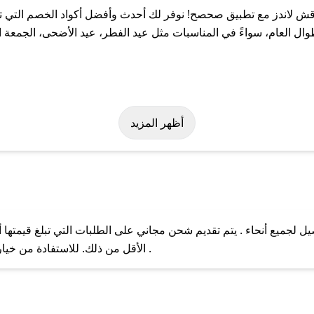
 لاندز مع تطبيق صحصح! نوفر لك أحدث وأفضل أكواد الخصم التي تس
لعام، سواءً في المناسبات مثل عيد الفطر، عيد الأضحى، الجمعة الب
ولة على كود خصم قش لاندز. وفي حال عدم توفر الكوبون، تواصل معنا ع
أظهر المزيد
لجميع أنحاء . يتم تقديم شحن مجاني على الطلبات التي تبلغ قيمتها أ
ل مع فريق دعم صحصح عبر الرسائل الخاصة على تويتر أو البريد الإلك
الأقل من ذلك. للاستفادة من خيار التوصيل السريع، يرجى تقديم طلبك قبل الساعة .
حال عدم توفر كوبونات لمتجرك المفضل، يمكنك مراسلتنا مباشرة وس