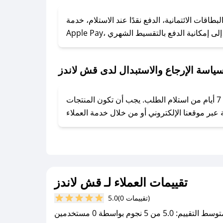
### كيف تحصل على كوبونات خصم حصرية من قش لاندز؟
ول على كوبونات وخصومات حصرية، قم بما يلي:
قات الائتمانية، الدفع نقدًا عند الاستلام، خدمة
- اضغط على أيقونة متابعة لمتجر قش لاندز في تطبيق صحصح.
- تابع حسابنا الرسمي على تويتر وقم بتفعيل زر التنبيهات.
- قم بتفعيل إشعارات تطبيق صحصح ليصلك كل جديد.
ياسة الإرجاع والاستبدال لدى قش لاندز
يحرص قش لاندز على توفير تجربة تسوق آمنة ومريحة لعملائه، حيث يمكنك استرجاع أو استبدال المنتجات مجانًا خلال 7 أيام من استلام الطلب. يجب أن تكون المنتجات
تقييمات العملاء لـ قش لاندز
(0 تقييمات)
5.0
سط التقييم: 5.0 من 5 نجوم بواسطة 0 مستخدمين