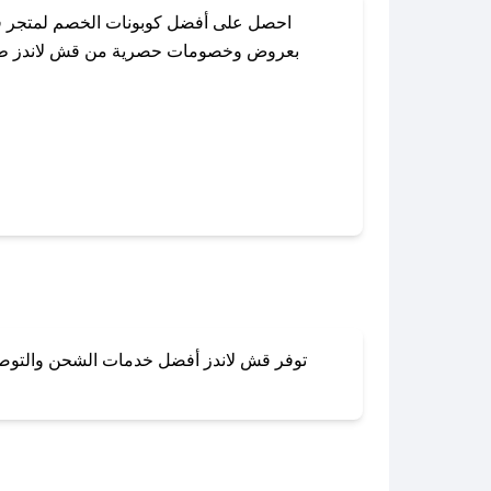
احصل على أفضل كوبونات الخصم لمتجر قش
بعروض وخصومات حصرية من قش لاندز طوال ا
باستخدام تطبيق صحصح، يمكنك العثور بسه
توفر قش لاندز أفضل خدمات الشحن والتوصيل 
لا تقلق! يمكنك التواص
في 