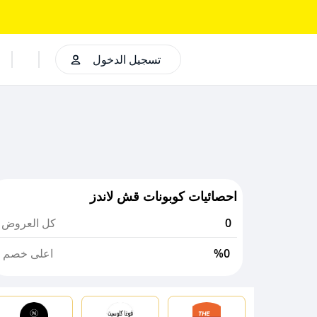
تسجيل الدخول
احصائيات كوبونات قش لاندز
0
كل العروض
%0
اعلى خصم