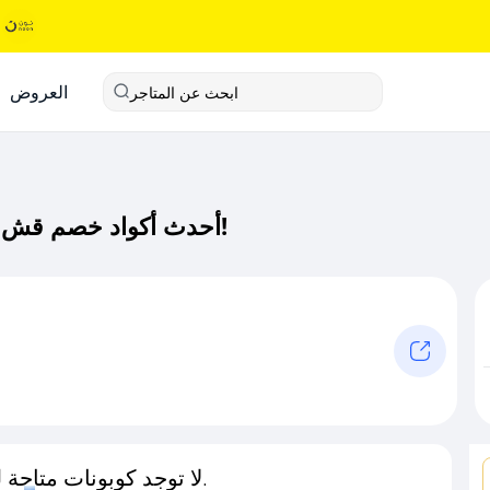
العروض
ابحث عن المتاجر
أحدث أكواد خصم قش لاندز كود خصم حصري لـ قش لاندز الآن!
لا توجد كوبونات متاحة لـهذا المتجر حاليًا.