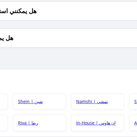
هل يمكنني است
هل يم
Namshi | نمشي
Shein | شين
كيف أحصل على
In-House | إن هاوس
Riva | ريفا