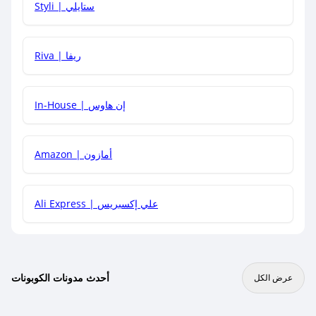
Styli | ستايلي
هل يمكنني جمع كود خصم مع العروض الأخرى؟
Riva | ريفا
In-House | إن هاوس
Amazon | أمازون
Ali Express | علي إكسبريس
أحدث مدونات الكوبونات
عرض الكل