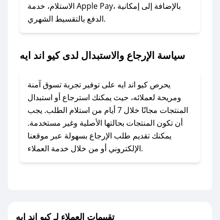
### ماذا أفعل إذا لم أجد كود خصم لمتجري
الاستلام، خدمة Apple Pay، بالإضافة إلى إمكانية
الدفع بالتقسيط الشهري.
المفضل؟
في حال عدم توفر كوبونات لمتجرك المفضل، يمكنك
مراسلتنا مباشرة وسنعمل على توفير الكوبونات في
سياسة الإرجاع والاستبدال لدى كيو اند ايه
أسرع وقت ممكن.
### كيف تحصل على كوبونات خصم حصرية من كيو
يحرص كيو اند ايه على توفير تجربة تسوق آمنة
اند ايه؟
ومريحة لعملائه، حيث يمكنك استرجاع أو استبدال
للحصول على كوبونات وخصومات حصرية، قم بما
المنتجات مجانًا خلال 7 أيام من استلام الطلب. يجب
يلي:
أن تكون المنتجات بحالتها الأصلية وغير مستخدمة.
- اضغط على أيقونة متابعة لمتجر كيو اند ايه في
يمكنك تقديم طلب الإرجاع بسهولة عبر موقعنا
تطبيق صحصح.
الإلكتروني أو من خلال خدمة العملاء.
- تابع حسابنا الرسمي على تويتر وقم بتفعيل زر
التنبيهات.
- قم بتفعيل إشعارات تطبيق صحصح ليصلك كل
جديد.
تقييمات العملاء لـ كيو اند ايه