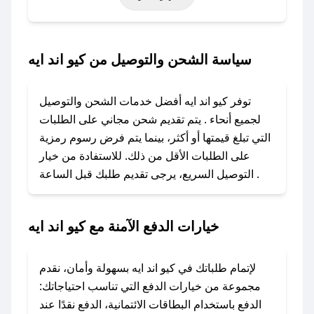
أخرى.
### كيف تحصل على كود خصم من كيو اند ايه؟
سياسة الشحن والتوصيل من كيو اند ايه
باستخدام تطبيق صحصح، يمكنك العثور بسهولة على
كود خصم كيو اند ايه. وفي حال عدم توفر الكوبون،
توفر كيو اند ايه أفضل خدمات الشحن والتوصيل
تواصل معنا عبر تويتر أو البريد الإلكتروني لإضافته
لجميع أنحاء . يتم تقديم شحن مجاني على الطلبات
بسرعة.
التي تبلغ قيمتها أو أكثر، بينما يتم فرض رسوم رمزية
على الطلبات الأقل من ذلك. للاستفادة من خيار
### كيفية استخدام كود خصم كيو اند ايه؟
التوصيل السريع، يرجى تقديم طلبك قبل الساعة .
1. انسخ كود الخصم من تطبيق صحصح.
2. الصقه في خانة الدفع عند التسوق من كيو اند ايه.
خيارات الدفع الآمنة مع كيو اند ايه
### ماذا أفعل إذا لم يعمل كود الخصم؟
لا تقلق! يمكنك التواصل مع فريق دعم صحصح عبر
الرسائل الخاصة على تويتر أو البريد الإلكتروني،
لإتمام طلباتك في كيو اند ايه بسهولة وأمان، نقدم
وسنقوم بحل المشكلة في أسرع وقت ممكن.
مجموعة من خيارات الدفع التي تناسب احتياجاتك:
الدفع باستخدام البطاقات الائتمانية، الدفع نقدًا عند