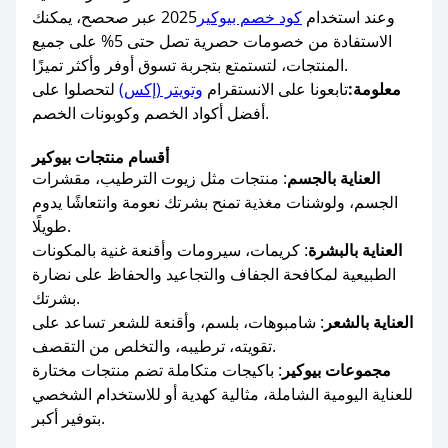
وعند استخدام
كود خصم بيوكير
2025 عبر صحصح، يمكنك
الاستفادة من خصومات حصرية تصل حتى 5% على جميع
المنتجات، لتستمتع بتجربة تسوق أوفر وأكثر تميزًا.
معلومة:
تابعونا على الانستقرام
وتويتر (إكس)
لتحصلوا على
أفضل أكواد الخصم وكوبونات الخصم.
أقسام منتجات بيوكير
العناية بالجسم
: منتجات مثل زيوت الترطيب، مقشرات
الجسم، ولوشنات مغذية تمنح بشرتك نعومة وانتعاشًا يدوم
طويلًا.
العناية بالبشرة
: كريمات، سيرومات وأقنعة غنية بالمكونات
الطبيعية لمكافحة الجفاف والتجاعيد والحفاظ على نضارة
بشرتك.
العناية بالشعر
: شامبوهات، بلسم، وأقنعة للشعر تساعد على
تقويته، ترطيبه، والتخلص من التقصف.
مجموعات بيوكير
: باكيجات متكاملة تضم منتجات مختارة
للعناية اليومية الشاملة، مثالية كهدية أو للاستخدام الشخصي
بتوفير أكبر.