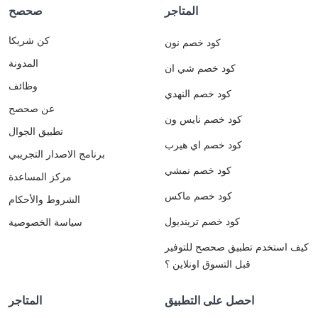
المتاجر
صحصح
كن شريكا
كود خصم نون
المدونة
كود خصم شي ان
وظائف
كود خصم النهدي
عن صحصح
كود خصم نايس ون
تطبيق الجوال
كود خصم اي هيرب
برنامج الاصدار التجريبي
كود خصم نمشي
مركز المساعدة
كود خصم ماكس
الشروط والأحكام
كود خصم ترينديول
سياسة الخصوصية
كيف استخدم تطبيق صحصح للتوفير
قبل التسوق اونلاين ؟
احصل على التطبيق
المتاجر