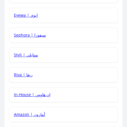
كيف يمكنني معرفة إذا كان كود الخصم لا يعمل؟
Eyewa | إيوي
كيف أحصل على أقوى كود خصم؟
Sephora | سيفورا
هل يمكنني استخدام كود خصم على منتجات معينة فقط؟
Styli | ستايلي
هل يمكنني جمع كود خصم مع العروض الأخرى؟
Riva | ريفا
In-House | إن هاوس
Amazon | أمازون