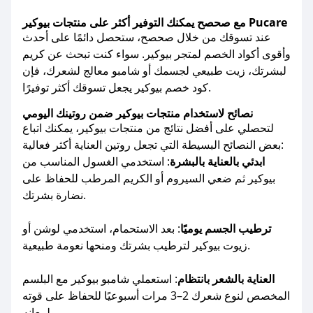
مع صحصح يمكنك التوفير أكثر على منتجات بيوكير Pucare
عند تسوقك من خلال صحصح، ستحصل دائمًا على أحدث
وأقوى أكواد الخصم لمتجر بيوكير. سواء كنت تبحث عن كريم
لبشرتك، زيت طبيعي لجسمك أو شامبو معالج لشعرك، فإن
كود خصم بيوكير يجعل تسوقك أكثر توفيرًا.
نصائح لاستخدام منتجات بيوكير ضمن روتينك اليومي
لتحصلي على أفضل نتائج من منتجات بيوكير، يمكنك اتباع
بعض النصائح البسيطة التي تجعل روتين العناية أكثر فعالية:
ابدئي بالعناية بالبشرة
: استخدمي الغسول المناسب من
بيوكير ثم ضعي السيروم أو الكريم المرطب للحفاظ على
نضارة بشرتك.
ترطيب الجسم يوميًا
: بعد الاستحمام، استخدمي لوشن أو
زيوت بيوكير لترطيب بشرتك ومنحها نعومة طبيعية.
العناية بالشعر بانتظام
: استعملي شامبو بيوكير مع البلسم
المخصص لنوع شعرك 2–3 مرات أسبوعيًا للحفاظ على قوته
ولمعانه.