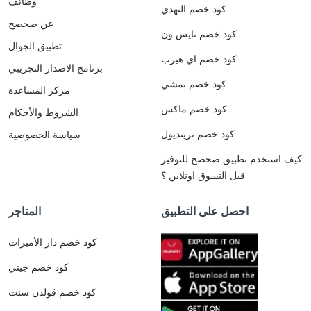
وظائف
كود خصم النهدي
عن صحصح
كود خصم نايس ون
تطبيق الجوال
كود خصم اي هيرب
برنامج الاصدار التجريبي
كود خصم نمشي
مركز المساعدة
كود خصم ماكس
الشروط والأحكام
كود خصم ترينديول
سياسة الخصوصية
كيف استخدم تطبيق صحصح للتوفير
قبل التسوق اونلاين ؟
احصل على التطبيق
المتاجر
كود خصم دار الأميرات
كود خصم جيني
كود خصم قولدن سنت