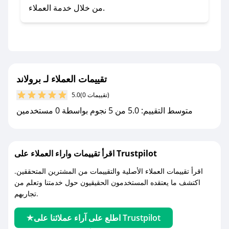
صحصح.
من خلال خدمة العملاء.
- تابع حسابنا الرسمي على تويتر وقم بتفعيل زر
التنبيهات.
- قم بتفعيل إشعارات تطبيق صحصح ليصلك كل
جديد.
تقييمات العملاء لـ برولاند
مع صحصح، تسوق بذكاء ووفّر على كل مشترياتك مع
(0 تقييمات)
5.0
كوبونات خصم حصرية من برولاند!
متوسط التقييم: 5.0 من 5 نجوم بواسطة 0 مستخدمين
اقرأ تقييمات واراء العملاء على Trustpilot
اقرأ تقييمات العملاء الأصلية والتقييمات من المشترين المتحققين.
اكتشف ما يعتقده المستخدمون الحقيقيون حول خدمتنا وتعلم من
تجاربهم.
اطلع على آراء عملائنا على Trustpilot