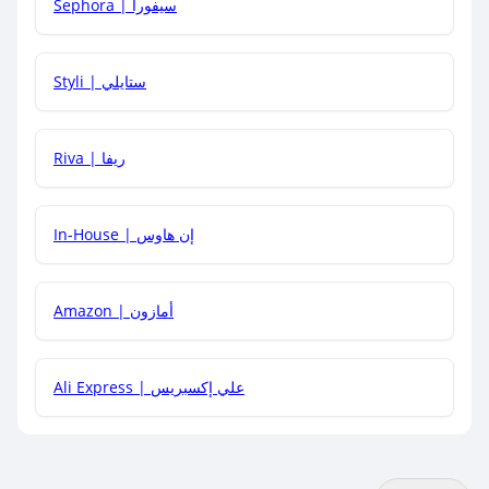
Sephora | سيفورا
هل يمكنني استخدام كود خصم على منتجات معينة فقط؟
Styli | ستايلي
هل يمكنني جمع كود خصم مع العروض الأخرى؟
Riva | ريفا
In-House | إن هاوس
Amazon | أمازون
Ali Express | علي إكسبريس