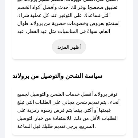
تطبيق صحصح! نوفر لك أحدث وأفضل أكواد الخصم
التي تساعدك على التوفير عند كل عملية شراء.
استمتع بعروض وخصومات حصرية من برولاند طوال
العام، سواءً في المناسبات مثل عيد الفطر، عيد
الأضحى، الجمعة البيضاء (شهر نوفمبر)، رمضان،
أظهر المزيد
اليوم الوطني، يوم التأسيس، أو حتى عروض خاصة
أخرى.
### كيف تحصل على كود خصم من برولاند؟
سياسة الشحن والتوصيل من برولاند
باستخدام تطبيق صحصح، يمكنك العثور بسهولة على
كود خصم برولاند. وفي حال عدم توفر الكوبون،
توفر برولاند أفضل خدمات الشحن والتوصيل لجميع
تواصل معنا عبر تويتر أو البريد الإلكتروني لإضافته
أنحاء . يتم تقديم شحن مجاني على الطلبات التي تبلغ
بسرعة.
قيمتها أو أكثر، بينما يتم فرض رسوم رمزية على
الطلبات الأقل من ذلك. للاستفادة من خيار التوصيل
### كيفية استخدام كود خصم برولاند؟
السريع، يرجى تقديم طلبك قبل الساعة .
1. انسخ كود الخصم من تطبيق صحصح.
2. الصقه في خانة الدفع عند التسوق من برولاند.