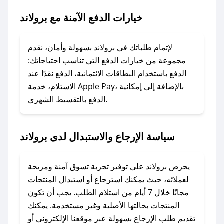
خيارات الدفع الآمنة مع برولاند
### ماذا أفعل إذا لم يعمل كود الخصم؟
لا تقلق! يمكنك التواصل مع فريق دعم صحصح عبر
الرسائل الخاصة على تويتر أو البريد الإلكتروني،
لإتمام طلباتك في برولاند بسهولة وأمان، نقدم
وسنقوم بحل المشكلة في أسرع وقت ممكن.
مجموعة من خيارات الدفع التي تناسب احتياجاتك:
الدفع باستخدام البطاقات الائتمانية، الدفع نقدًا عند
### ماذا أفعل إذا لم أجد كود خصم لمتجري
الاستلام، خدمة Apple Pay، بالإضافة إلى إمكانية
الدفع بالتقسيط الشهري.
المفضل؟
في حال عدم توفر كوبونات لمتجرك المفضل، يمكنك
مراسلتنا مباشرة وسنعمل على توفير الكوبونات في
سياسة الإرجاع والاستبدال لدى برولاند
أسرع وقت ممكن.
### كيف تحصل على كوبونات خصم حصرية من
يحرص برولاند على توفير تجربة تسوق آمنة ومريحة
برولاند؟
لعملائه، حيث يمكنك استرجاع أو استبدال المنتجات
للحصول على كوبونات وخصومات حصرية، قم بما
مجانًا خلال 7 أيام من استلام الطلب. يجب أن تكون
يلي:
المنتجات بحالتها الأصلية وغير مستخدمة. يمكنك
- اضغط على أيقونة متابعة لمتجر برولاند في تطبيق
تقديم طلب الإرجاع بسهولة عبر موقعنا الإلكتروني أو