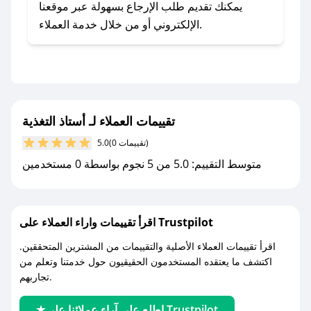
يلي:
يمكنك تقديم طلب الإرجاع بسهولة عبر موقعنا
- اضغط على أيقونة متابعة لمتجر أستاذ التغذية في
الإلكتروني أو من خلال خدمة العملاء.
تطبيق صحصح.
- تابع حسابنا الرسمي على تويتر وقم بتفعيل زر
التنبيهات.
- قم بتفعيل إشعارات تطبيق صحصح ليصلك كل
جديد.
تقييمات العملاء لـ أستاذ التغذية
(0 تقييمات)
5.0
مع صحصح، تسوق بذكاء ووفّر على كل مشترياتك مع
متوسط التقييم: 5.0 من 5 نجوم بواسطة 0 مستخدمين
كوبونات خصم حصرية من أستاذ التغذية!
اقرأ تقييمات واراء العملاء على Trustpilot
اقرأ تقييمات العملاء الأصلية والتقييمات من المشترين المتحققين.
اكتشف ما يعتقده المستخدمون الحقيقيون حول خدمتنا وتعلم من
تجاربهم.
اطلع على آراء عملائنا على Trustpilot