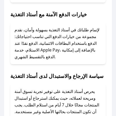
2. الصقه في خانة الدفع عند التسوق من أستاذ
التغذية.
خيارات الدفع الآمنة مع أستاذ التغذية
### ماذا أفعل إذا لم يعمل كود الخصم؟
لا تقلق! يمكنك التواصل مع فريق دعم صحصح عبر
لإتمام طلباتك في أستاذ التغذية بسهولة وأمان، نقدم
الرسائل الخاصة على تويتر أو البريد الإلكتروني،
مجموعة من خيارات الدفع التي تناسب احتياجاتك:
وسنقوم بحل المشكلة في أسرع وقت ممكن.
الدفع باستخدام البطاقات الائتمانية، الدفع نقدًا عند
الاستلام، خدمة Apple Pay، بالإضافة إلى إمكانية
الدفع بالتقسيط الشهري.
### ماذا أفعل إذا لم أجد كود خصم لمتجري
المفضل؟
في حال عدم توفر كوبونات لمتجرك المفضل، يمكنك
سياسة الإرجاع والاستبدال لدى أستاذ التغذية
مراسلتنا مباشرة وسنعمل على توفير الكوبونات في
أسرع وقت ممكن.
يحرص أستاذ التغذية على توفير تجربة تسوق آمنة
### كيف تحصل على كوبونات خصم حصرية من
ومريحة لعملائه، حيث يمكنك استرجاع أو استبدال
أستاذ التغذية؟
المنتجات مجانًا خلال 7 أيام من استلام الطلب. يجب
للحصول على كوبونات وخصومات حصرية، قم بما
أن تكون المنتجات بحالتها الأصلية وغير مستخدمة.