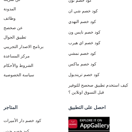
كود خصم نون
المدونة
كود خصم شي ان
وظائف
كود خصم النهدي
عن صحصح
كود خصم نايس ون
تطبيق الجوال
كود خصم اي هيرب
برنامج الاصدار التجريبي
كود خصم نمشي
مركز المساعدة
كود خصم ماكس
الشروط والأحكام
كود خصم ترينديول
سياسة الخصوصية
كيف استخدم تطبيق صحصح للتوفير
قبل التسوق اونلاين ؟
احصل على التطبيق
المتاجر
كود خصم دار الأميرات
كود خصم جيني