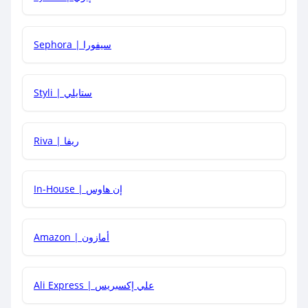
كيف أحصل على أقوى كود خصم؟
Sephora | سيفورا
هل يمكنني استخدام كود خصم على منتجات معينة فقط؟
Styli | ستايلي
هل يمكنني جمع كود خصم مع العروض الأخرى؟
Riva | ريفا
In-House | إن هاوس
Amazon | أمازون
Ali Express | علي إكسبريس