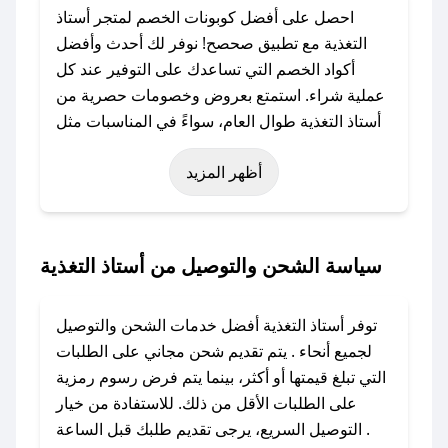
احصل على أفضل كوبونات الخصم لمتجر أستاذ
التغذية مع تطبيق صحصح! نوفر لك أحدث وأفضل
أكواد الخصم التي تساعدك على التوفير عند كل
عملية شراء. استمتع بعروض وخصومات حصرية من
أستاذ التغذية طوال العام، سواءً في المناسبات مثل
عيد الفطر، عيد الأضحى، الجمعة البيضاء (شهر
أظهر المزيد
نوفمبر)، رمضان، اليوم الوطني، يوم التأسيس، أو
حتى عروض خاصة أخرى.
### كيف تحصل على كود خصم من أستاذ التغذية؟
سياسة الشحن والتوصيل من أستاذ التغذية
باستخدام تطبيق صحصح، يمكنك العثور بسهولة على
كود خصم أستاذ التغذية. وفي حال عدم توفر
توفر أستاذ التغذية أفضل خدمات الشحن والتوصيل
الكوبون، تواصل معنا عبر تويتر أو البريد الإلكتروني
لجميع أنحاء . يتم تقديم شحن مجاني على الطلبات
لإضافته بسرعة.
التي تبلغ قيمتها أو أكثر، بينما يتم فرض رسوم رمزية
على الطلبات الأقل من ذلك. للاستفادة من خيار
### كيفية استخدام كود خصم أستاذ التغذية؟
التوصيل السريع، يرجى تقديم طلبك قبل الساعة .
1. انسخ كود الخصم من تطبيق صحصح.