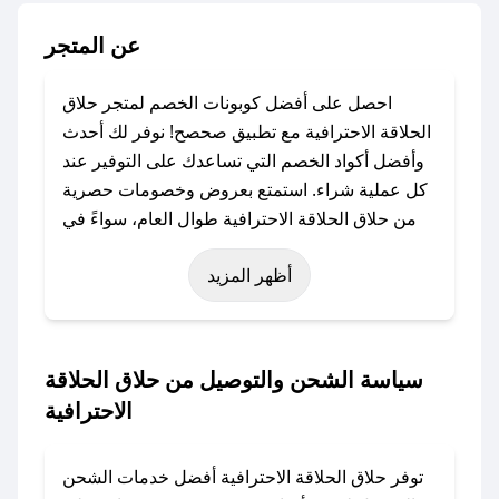
عن المتجر
احصل على أفضل كوبونات الخصم لمتجر حلاق
الحلاقة الاحترافية مع تطبيق صحصح! نوفر لك أحدث
وأفضل أكواد الخصم التي تساعدك على التوفير عند
كل عملية شراء. استمتع بعروض وخصومات حصرية
من حلاق الحلاقة الاحترافية طوال العام، سواءً في
المناسبات مثل عيد الفطر، عيد الأضحى، الجمعة
أظهر المزيد
البيضاء (شهر نوفمبر)، رمضان، اليوم الوطني، يوم
التأسيس، أو حتى عروض خاصة أخرى.
### كيف تحصل على كود خصم من حلاق الحلاقة
سياسة الشحن والتوصيل من حلاق الحلاقة
الاحترافية؟
الاحترافية
باستخدام تطبيق صحصح، يمكنك العثور بسهولة على
كود خصم حلاق الحلاقة الاحترافية. وفي حال عدم
توفر حلاق الحلاقة الاحترافية أفضل خدمات الشحن
توفر الكوبون، تواصل معنا عبر تويتر أو البريد