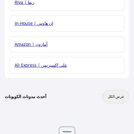
هل يمكنني جمع كود خصم مع العروض الأخرى؟
Riva | ريفا
In-House | إن هاوس
Amazon | أمازون
Ali Express | علي إكسبريس
أحدث مدونات الكوبونات
عرض الكل