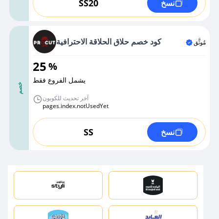
SS20
نسخ
كود خصم حلاق الحلاقة الاحترافية
مُوثَّق
25
%
يشمل الفروع فقط
خصم
آخر تحديث للكوبون
pages.index.notUsedYet
SS
نسخ