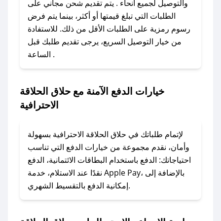
والتوصيل لجميع أنحاء . يتم تقديم شحن مجاني على
الإلكتروني لإضافته بسرعة.
الطلبات التي تبلغ قيمتها أو أكثر، بينما يتم فرض
رسوم رمزية على الطلبات الأقل من ذلك. للاستفادة
### كيفية استخدام كود خصم حلاق الحلاقة
من خيار التوصيل السريع، يرجى تقديم طلبك قبل
الاحترافية؟
الساعة .
1. انسخ كود الخصم من تطبيق صحصح.
2. الصقه في خانة الدفع عند التسوق من حلاق
الحلاقة الاحترافية.
خيارات الدفع الآمنة مع حلاق الحلاقة
الاحترافية
### ماذا أفعل إذا لم يعمل كود الخصم؟
لا تقلق! يمكنك التواصل مع فريق دعم صحصح عبر
الرسائل الخاصة على تويتر أو البريد الإلكتروني،
لإتمام طلباتك في حلاق الحلاقة الاحترافية بسهولة
وسنقوم بحل المشكلة في أسرع وقت ممكن.
وأمان، نقدم مجموعة من خيارات الدفع التي تناسب
احتياجاتك: الدفع باستخدام البطاقات الائتمانية، الدفع
### ماذا أفعل إذا لم أجد كود خصم لمتجري
نقدًا عند الاستلام، خدمة Apple Pay، بالإضافة إلى
المفضل؟
إمكانية الدفع بالتقسيط الشهري.
في حال عدم توفر كوبونات لمتجرك المفضل، يمكنك
مراسلتنا مباشرة وسنعمل على توفير الكوبونات في