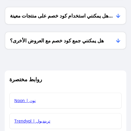
هل يمكنني استخدام كود خصم على منتجات معينة
فقط؟
هل يمكنني جمع كود خصم مع العروض الأخرى؟
ما معنى كود خصم ؟
روابط مختصرة
كيف يمكنك استخدام كود الخصم؟
Noon | نون
كيف أحصل على أحدث أكواد الخصم والعروض للمتاجر؟
Trendyol | ترينديول