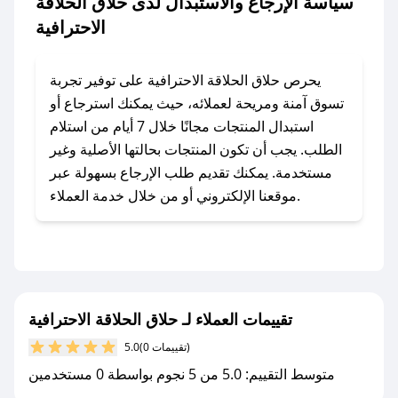
سياسة الإرجاع والاستبدال لدى حلاق الحلاقة
أسرع وقت ممكن.
الاحترافية
### كيف تحصل على كوبونات خصم حصرية من
حلاق الحلاقة الاحترافية؟
يحرص حلاق الحلاقة الاحترافية على توفير تجربة
للحصول على كوبونات وخصومات حصرية، قم بما
تسوق آمنة ومريحة لعملائه، حيث يمكنك استرجاع أو
يلي:
استبدال المنتجات مجانًا خلال 7 أيام من استلام
- اضغط على أيقونة متابعة لمتجر حلاق الحلاقة
الطلب. يجب أن تكون المنتجات بحالتها الأصلية وغير
الاحترافية في تطبيق صحصح.
مستخدمة. يمكنك تقديم طلب الإرجاع بسهولة عبر
- تابع حسابنا الرسمي على تويتر وقم بتفعيل زر
موقعنا الإلكتروني أو من خلال خدمة العملاء.
التنبيهات.
- قم بتفعيل إشعارات تطبيق صحصح ليصلك كل
جديد.
مع صحصح، تسوق بذكاء ووفّر على كل مشترياتك مع
تقييمات العملاء لـ حلاق الحلاقة الاحترافية
كوبونات خصم حصرية من حلاق الحلاقة الاحترافية!
(0 تقييمات)
5.0
متوسط التقييم: 5.0 من 5 نجوم بواسطة 0 مستخدمين