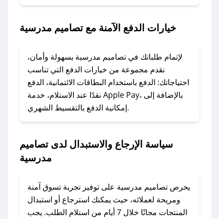
2. الصقه في خانة الدفع عند التسوق من تصاميم
مدرسية.
خيارات الدفع الآمنة مع تصاميم مدرسية
### ماذا أفعل إذا لم يعمل كود الخصم؟
لا تقلق! يمكنك التواصل مع فريق دعم صحصح عبر
لإتمام طلباتك في تصاميم مدرسية بسهولة وأمان،
الرسائل الخاصة على تويتر أو البريد الإلكتروني،
نقدم مجموعة من خيارات الدفع التي تناسب
وسنقوم بحل المشكلة في أسرع وقت ممكن.
احتياجاتك: الدفع باستخدام البطاقات الائتمانية، الدفع
نقدًا عند الاستلام، خدمة Apple Pay، بالإضافة إلى
إمكانية الدفع بالتقسيط الشهري.
### ماذا أفعل إذا لم أجد كود خصم لمتجري
المفضل؟
في حال عدم توفر كوبونات لمتجرك المفضل، يمكنك
سياسة الإرجاع والاستبدال لدى تصاميم
مراسلتنا مباشرة وسنعمل على توفير الكوبونات في
مدرسية
أسرع وقت ممكن.
### كيف تحصل على كوبونات خصم حصرية من
يحرص تصاميم مدرسية على توفير تجربة تسوق آمنة
تصاميم مدرسية؟
ومريحة لعملائه، حيث يمكنك استرجاع أو استبدال
للحصول على كوبونات وخصومات حصرية، قم بما
المنتجات مجانًا خلال 7 أيام من استلام الطلب. يجب