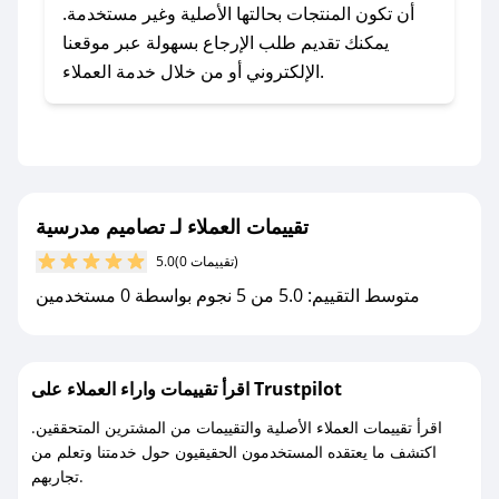
يلي:
أن تكون المنتجات بحالتها الأصلية وغير مستخدمة.
- اضغط على أيقونة متابعة لمتجر تصاميم مدرسية
يمكنك تقديم طلب الإرجاع بسهولة عبر موقعنا
في تطبيق صحصح.
الإلكتروني أو من خلال خدمة العملاء.
- تابع حسابنا الرسمي على تويتر وقم بتفعيل زر
التنبيهات.
- قم بتفعيل إشعارات تطبيق صحصح ليصلك كل
جديد.
تقييمات العملاء لـ تصاميم مدرسية
مع صحصح، تسوق بذكاء ووفّر على كل مشترياتك مع
(0 تقييمات)
5.0
كوبونات خصم حصرية من تصاميم مدرسية!
متوسط التقييم: 5.0 من 5 نجوم بواسطة 0 مستخدمين
اقرأ تقييمات واراء العملاء على Trustpilot
اقرأ تقييمات العملاء الأصلية والتقييمات من المشترين المتحققين.
اكتشف ما يعتقده المستخدمون الحقيقيون حول خدمتنا وتعلم من
تجاربهم.