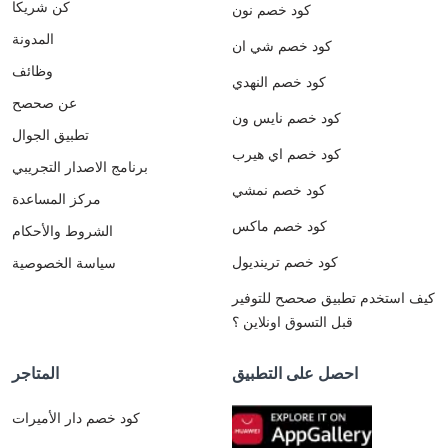
كن شريكا
كود خصم نون
المدونة
كود خصم شي ان
وظائف
كود خصم النهدي
عن صحصح
كود خصم نايس ون
تطبيق الجوال
كود خصم اي هيرب
برنامج الاصدار التجريبي
كود خصم نمشي
مركز المساعدة
كود خصم ماكس
الشروط والأحكام
كود خصم ترينديول
سياسة الخصوصية
كيف استخدم تطبيق صحصح للتوفير
قبل التسوق اونلاين ؟
احصل على التطبيق
المتاجر
كود خصم دار الأميرات