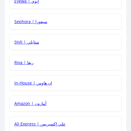
Eyewa | إيوي
كيف أحصل على أقوى كود خصم؟
Sephora | سيفورا
هل يمكنني استخدام كود خصم على منتجات معينة فقط؟
Styli | ستايلي
هل يمكنني جمع كود خصم مع العروض الأخرى؟
Riva | ريفا
In-House | إن هاوس
Amazon | أمازون
Ali Express | علي إكسبريس