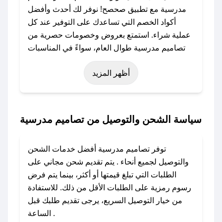
مدرسية مع تطبيق صحصح! نوفر لك أحدث وأفضل
أكواد الخصم التي تساعدك على التوفير عند كل
عملية شراء. استمتع بعروض وخصومات حصرية من
تصاميم مدرسية طوال العام، سواءً في المناسبات
مثل عيد الفطر، عيد الأضحى، الجمعة البيضاء (شهر
أظهر المزيد
نوفمبر)، رمضان، اليوم الوطني، يوم التأسيس، أو
حتى عروض خاصة أخرى.
### كيف تحصل على كود خصم من تصاميم
سياسة الشحن والتوصيل من تصاميم مدرسية
مدرسية؟
باستخدام تطبيق صحصح، يمكنك العثور بسهولة على
توفر تصاميم مدرسية أفضل خدمات الشحن
كود خصم تصاميم مدرسية. وفي حال عدم توفر
والتوصيل لجميع أنحاء . يتم تقديم شحن مجاني على
الكوبون، تواصل معنا عبر تويتر أو البريد الإلكتروني
الطلبات التي تبلغ قيمتها أو أكثر، بينما يتم فرض
لإضافته بسرعة.
رسوم رمزية على الطلبات الأقل من ذلك. للاستفادة
من خيار التوصيل السريع، يرجى تقديم طلبك قبل
### كيفية استخدام كود خصم تصاميم مدرسية؟
الساعة .
1. انسخ كود الخصم من تطبيق صحصح.