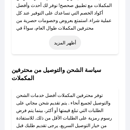
المكملات مع تطبيق صحصح! نوفر لك أحدث وأفضل
أكواد الخصم التي تساعدك على التوفير عند كل
عملية شراء. استمتع بعروض وخصومات حصرية من
محترفين المكملات طوال العام، سواءً في
المناسبات مثل عيد الفطر، عيد الأضحى، الجمعة
أظهر المزيد
البيضاء (شهر نوفمبر)، رمضان، اليوم الوطني، يوم
التأسيس، أو حتى عروض خاصة أخرى.
### كيف تحصل على كود خصم من محترفين
سياسة الشحن والتوصيل من محترفين
المكملات؟
المكملات
باستخدام تطبيق صحصح، يمكنك العثور بسهولة على
كود خصم محترفين المكملات. وفي حال عدم توفر
توفر محترفين المكملات أفضل خدمات الشحن
الكوبون، تواصل معنا عبر تويتر أو البريد الإلكتروني
والتوصيل لجميع أنحاء . يتم تقديم شحن مجاني على
لإضافته بسرعة.
الطلبات التي تبلغ قيمتها أو أكثر، بينما يتم فرض
رسوم رمزية على الطلبات الأقل من ذلك. للاستفادة
### كيفية استخدام كود خصم محترفين المكملات؟
من خيار التوصيل السريع، يرجى تقديم طلبك قبل
1. انسخ كود الخصم من تطبيق صحصح.