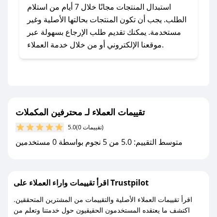
يلي:
استبدال المنتجات مجانًا خلال 7 أيام من استلام
- اضغط على أيقونة متابعة لمتجر محترفين المكملات
الطلب. يجب أن تكون المنتجات بحالتها الأصلية وغير
في تطبيق صحصح.
مستخدمة. يمكنك تقديم طلب الإرجاع بسهولة عبر
- تابع حسابنا الرسمي على تويتر وقم بتفعيل زر
موقعنا الإلكتروني أو من خلال خدمة العملاء.
التنبيهات.
- قم بتفعيل إشعارات تطبيق صحصح ليصلك كل
جديد.
مع صحصح، تسوق بذكاء ووفّر على كل مشترياتك مع
تقييمات العملاء لـ محترفين المكملات
كوبونات خصم حصرية من محترفين المكملات!
(0 تقييمات)
5.0
متوسط التقييم: 5.0 من 5 نجوم بواسطة 0 مستخدمين
اقرأ تقييمات واراء العملاء على Trustpilot
اقرأ تقييمات العملاء الأصلية والتقييمات من المشترين المتحققين.
اكتشف ما يعتقده المستخدمون الحقيقيون حول خدمتنا وتعلم من