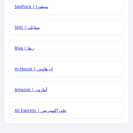
Sephora | سيفورا
هل يمكنني استخدام كود خصم على منتجات معينة فقط؟
Styli | ستايلي
هل يمكنني جمع كود خصم مع العروض الأخرى؟
Riva | ريفا
In-House | إن هاوس
Amazon | أمازون
Ali Express | علي إكسبريس