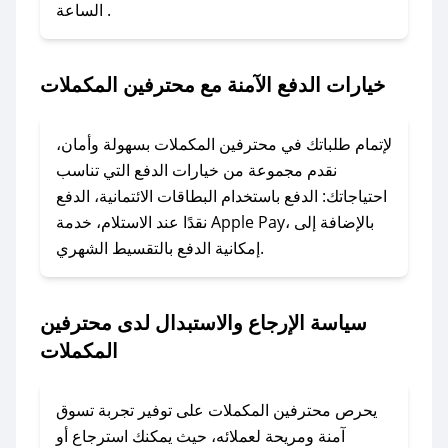
الساعة .
2. الصقه في خانة الدفع عند التسوق من محترفين
المكملات.
خيارات الدفع الآمنة مع محترفين المكملات
### ماذا أفعل إذا لم يعمل كود الخصم؟
لا تقلق! يمكنك التواصل مع فريق دعم صحصح عبر
الرسائل الخاصة على تويتر أو البريد الإلكتروني،
لإتمام طلباتك في محترفين المكملات بسهولة وأمان،
وسنقوم بحل المشكلة في أسرع وقت ممكن.
نقدم مجموعة من خيارات الدفع التي تناسب
احتياجاتك: الدفع باستخدام البطاقات الائتمانية، الدفع
### ماذا أفعل إذا لم أجد كود خصم لمتجري
نقدًا عند الاستلام، خدمة Apple Pay، بالإضافة إلى
المفضل؟
إمكانية الدفع بالتقسيط الشهري.
في حال عدم توفر كوبونات لمتجرك المفضل، يمكنك
مراسلتنا مباشرة وسنعمل على توفير الكوبونات في
سياسة الإرجاع والاستبدال لدى محترفين
أسرع وقت ممكن.
المكملات
### كيف تحصل على كوبونات خصم حصرية من
محترفين المكملات؟
يحرص محترفين المكملات على توفير تجربة تسوق
للحصول على كوبونات وخصومات حصرية، قم بما
آمنة ومريحة لعملائه، حيث يمكنك استرجاع أو