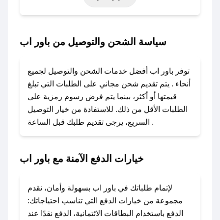
أخرى.
### كيف تحصل على كود خصم من باور اب؟
سياسة الشحن والتوصيل من باور اب
باستخدام تطبيق صحصح، يمكنك العثور بسهولة على
كود خصم باور اب. وفي حال عدم توفر الكوبون،
توفر باور اب أفضل خدمات الشحن والتوصيل لجميع
تواصل معنا عبر تويتر أو البريد الإلكتروني لإضافته
أنحاء . يتم تقديم شحن مجاني على الطلبات التي تبلغ
بسرعة.
قيمتها أو أكثر، بينما يتم فرض رسوم رمزية على
الطلبات الأقل من ذلك. للاستفادة من خيار التوصيل
### كيفية استخدام كود خصم باور اب؟
السريع، يرجى تقديم طلبك قبل الساعة .
1. انسخ كود الخصم من تطبيق صحصح.
2. الصقه في خانة الدفع عند التسوق من باور اب.
خيارات الدفع الآمنة مع باور اب
### ماذا أفعل إذا لم يعمل كود الخصم؟
لا تقلق! يمكنك التواصل مع فريق دعم صحصح عبر
الرسائل الخاصة على تويتر أو البريد الإلكتروني،
لإتمام طلباتك في باور اب بسهولة وأمان، نقدم
وسنقوم بحل المشكلة في أسرع وقت ممكن.
مجموعة من خيارات الدفع التي تناسب احتياجاتك:
الدفع باستخدام البطاقات الائتمانية، الدفع نقدًا عند