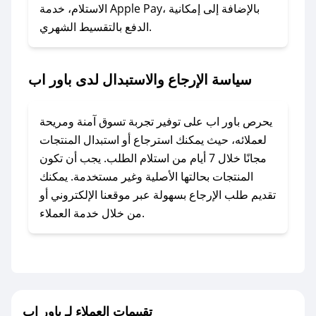
### ماذا أفعل إذا لم أجد كود خصم لمتجري
الاستلام، خدمة Apple Pay، بالإضافة إلى إمكانية
الدفع بالتقسيط الشهري.
المفضل؟
في حال عدم توفر كوبونات لمتجرك المفضل، يمكنك
مراسلتنا مباشرة وسنعمل على توفير الكوبونات في
سياسة الإرجاع والاستبدال لدى باور اب
أسرع وقت ممكن.
### كيف تحصل على كوبونات خصم حصرية من
يحرص باور اب على توفير تجربة تسوق آمنة ومريحة
باور اب؟
لعملائه، حيث يمكنك استرجاع أو استبدال المنتجات
للحصول على كوبونات وخصومات حصرية، قم بما
مجانًا خلال 7 أيام من استلام الطلب. يجب أن تكون
يلي:
المنتجات بحالتها الأصلية وغير مستخدمة. يمكنك
- اضغط على أيقونة متابعة لمتجر باور اب في تطبيق
تقديم طلب الإرجاع بسهولة عبر موقعنا الإلكتروني أو
صحصح.
من خلال خدمة العملاء.
- تابع حسابنا الرسمي على تويتر وقم بتفعيل زر
التنبيهات.
- قم بتفعيل إشعارات تطبيق صحصح ليصلك كل
جديد.
تقييمات العملاء لـ باور اب