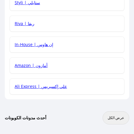
Styli | ستايلي
هل يمكنني جمع كود خصم مع العروض الأخرى؟
Riva | ريفا
In-House | إن هاوس
Amazon | أمازون
Ali Express | علي إكسبريس
أحدث مدونات الكوبونات
عرض الكل