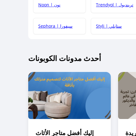
Trendyol | ترينديول
Noon | نون
 أحدث أكواد الخصم والعروض للمتاجر؟
Styli | ستايلي
Sephora | سيفورا
كم مدة صلاحية كود الخصم؟
أحدث مدونات الكوبونات
 توصيل مجاني أو بدون رسوم الشحن ؟
كنني معرفة إذا كان كود الخصم لا يعمل؟
كيف أحصل على أقوى كود خصم؟
ريدة
إليك أفضل متاجر الأثاث