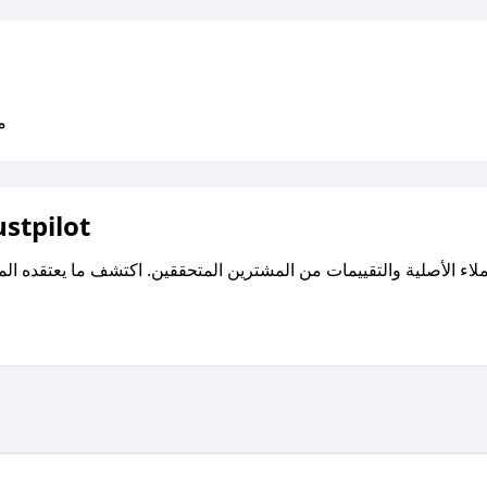
متو
اقرأ تقييمات واراء العملاء ع