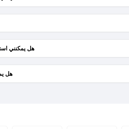
هل يمكنني است
هل يم