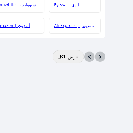
Eyewa | إيوي
Snowhite | سنووايت
Ali Express | علي إكسبريس
Amazon | أمازون
عرض الكل