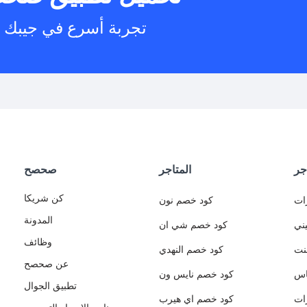
تجربة أسرع في جيبك
جر
المتاجر
صحصح
كن شريكا
ات
كود خصم نون
المدونة
ني
كود خصم شي ان
وظائف
نت
كود خصم النهدي
عن صحصح
اس
كود خصم نايس ون
تطبيق الجوال
ات
كود خصم اي هيرب