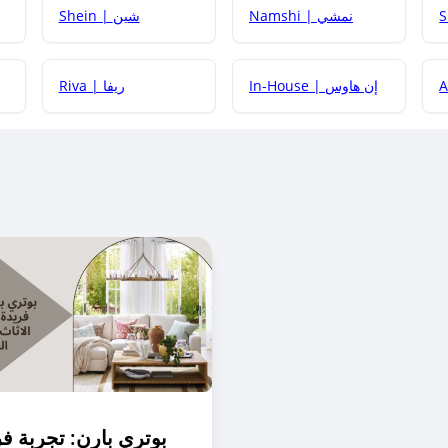
Namshi | نمشي
Shein | شين
كيف أحصل على
In-House | إن هاوس
Riva | ريفا
كيف أحصل على
كيف يم
بوتري بارن: تجربة ف