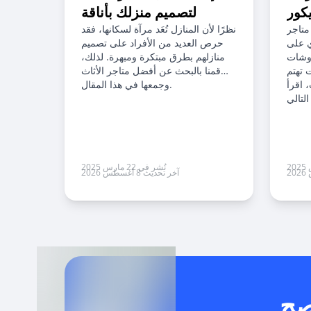
يكور
لتصميم منزلك بأناقة
فاخر
متاجر
نظرًا لأن المنازل تُعَد مرآة لسكانها، فقد
خدام كود خصم على منتجات معينة فقط؟
ي على
حرص العديد من الأفراد على تصميم
وشات
منازلهم بطرق مبتكرة ومبهرة. لذلك،
 تهتم
قمنا بالبحث عن أفضل متاجر الأثاث
 اقرأ
وجمعها في هذا المقال.
كنني جمع كود خصم مع العروض الأخرى؟
نُشر في 22 مارس 2025
آخر تحديث 8 أغسطس 2026
صح