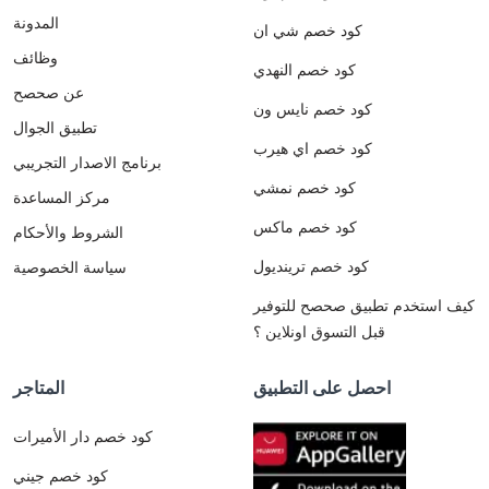
المدونة
كود خصم شي ان
وظائف
كود خصم النهدي
عن صحصح
كود خصم نايس ون
تطبيق الجوال
كود خصم اي هيرب
برنامج الاصدار التجريبي
كود خصم نمشي
مركز المساعدة
كود خصم ماكس
الشروط والأحكام
كود خصم ترينديول
سياسة الخصوصية
كيف استخدم تطبيق صحصح للتوفير
قبل التسوق اونلاين ؟
احصل على التطبيق
المتاجر
كود خصم دار الأميرات
كود خصم جيني