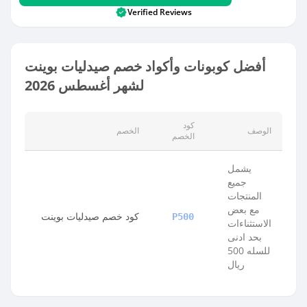
Verified Reviews
أفضل كوبونات وأكواد خصم صيدليات بوينت
لشهر أغسطس 2026
كود
الوصف
الخصم
الخصم
يشمل
جميع
المنتجات
مع بعض
كود خصم صيدليات بوينت
P500
الاستثناءات
بحد ادنى
للسله 500
ريال