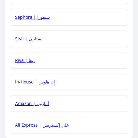
كيف أحصل على أقوى كود خصم؟
Sephora | سيفورا
هل يمكنني استخدام كود خصم على منتجات معينة فقط؟
Styli | ستايلي
هل يمكنني جمع كود خصم مع العروض الأخرى؟
Riva | ريفا
In-House | إن هاوس
Amazon | أمازون
Ali Express | علي إكسبريس