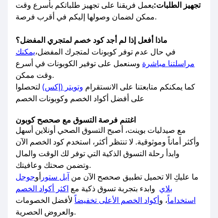
تجهيز الطلبات:
يعمل فريقنا على تجهيز طلباتكم بأسرع وقت
ممكن لضمان وصولها إليكم في أقرب فرصة.
ماذا أفعل إذا لم أجد كود خصم لمتجري المفضل؟
في حال عدم توفر كوبونات لمتجرك المفضل،
يمكنك
مراسلتنا مباشرة
وسنعمل على توفير الكوبونات في أسرع
وقت ممكن.
كما يمكنكم متابعتنا على الانستقرام
وتويتر (إكس)
لتحصلوا
على أفضل أكواد الخصم وكوبونات الخصم
اغتنم فرصة التسوق مع صحصح كوبون
مع صيدليات بوينت، أصبح التسوق الصحي أونلاين أسهل
وأكثر أماناً وموثوقية. لا تنتظر أكثر، استخدم كود الخصم الآن
وابدأ رحلة التسوق الذكية التي توفر لك الوقت والمال
وتضمن صحتك وعافيتك.
ما عليكِ الا تحميل تطبيق صحصح الآن من
آبل ستور
أو
جوجل
بلاي
وابدء بتجربة تسوق ذكية مع
اكثر أكواد الخصم
استخداماً
، و
أكواد الخصم الأعلى تخفيضاً
لأفضل الخصومات
والعروض الحصرية.