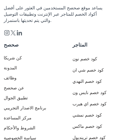
يساعد موقع صحصح المستخدمين في العثور على أفضل
أكواد الخصم للمتاجر عبر الإنترنت وتطبيقات التوصيل
والتي يتم تحديثها باستمرار.
المتاجر
صحصح
كن شريكا
كود خصم نون
المدونة
كود خصم شي ان
وظائف
كود خصم النهدي
عن صحصح
كود خصم نايس ون
تطبيق الجوال
كود خصم اي هيرب
برنامج الاصدار التجريبي
كود خصم نمشي
مركز المساعدة
كود خصم ماكس
الشروط والأحكام
كود خصم ترينديول
سياسة الخصوصية