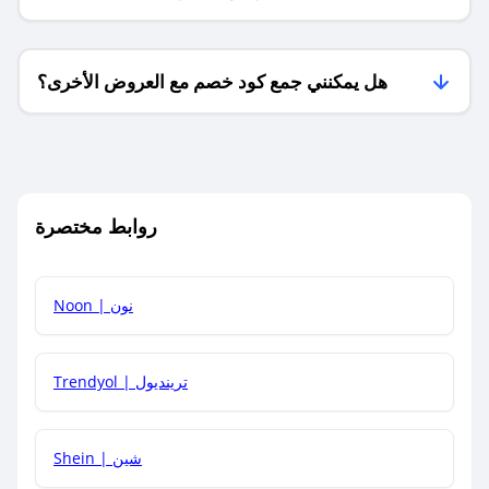
فقط؟
هل يمكنني جمع كود خصم مع العروض الأخرى؟
ما معنى كود خصم ؟
روابط مختصرة
كيف يمكنك استخدام كود الخصم؟
Noon | نون
كيف أحصل على أحدث أكواد الخصم والعروض للمتاجر؟
Trendyol | ترينديول
كم مدة صلاحية كود الخصم؟
Shein | شين