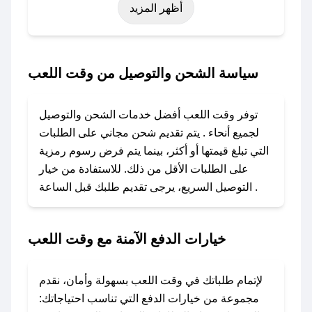
أظهر المزيد
نوفمبر)، رمضان، اليوم الوطني، يوم التأسيس، أو
حتى عروض خاصة أخرى.
### كيف تحصل على كود خصم من وقت اللعب؟
سياسة الشحن والتوصيل من وقت اللعب
باستخدام تطبيق صحصح، يمكنك العثور بسهولة على
كود خصم وقت اللعب. وفي حال عدم توفر الكوبون،
توفر وقت اللعب أفضل خدمات الشحن والتوصيل
تواصل معنا عبر تويتر أو البريد الإلكتروني لإضافته
لجميع أنحاء . يتم تقديم شحن مجاني على الطلبات
بسرعة.
التي تبلغ قيمتها أو أكثر، بينما يتم فرض رسوم رمزية
على الطلبات الأقل من ذلك. للاستفادة من خيار
### كيفية استخدام كود خصم وقت اللعب؟
التوصيل السريع، يرجى تقديم طلبك قبل الساعة .
1. انسخ كود الخصم من تطبيق صحصح.
2. الصقه في خانة الدفع عند التسوق من وقت
اللعب.
خيارات الدفع الآمنة مع وقت اللعب
### ماذا أفعل إذا لم يعمل كود الخصم؟
لا تقلق! يمكنك التواصل مع فريق دعم صحصح عبر
لإتمام طلباتك في وقت اللعب بسهولة وأمان، نقدم
الرسائل الخاصة على تويتر أو البريد الإلكتروني،
مجموعة من خيارات الدفع التي تناسب احتياجاتك: