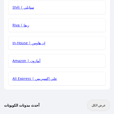
هل يمكنني استخدام كود خصم على منتجات معينة فقط؟
Styli | ستايلي
هل يمكنني جمع كود خصم مع العروض الأخرى؟
Riva | ريفا
In-House | إن هاوس
Amazon | أمازون
Ali Express | علي إكسبريس
أحدث مدونات الكوبونات
عرض الكل