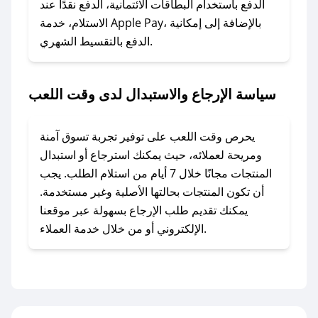
وسنقوم بحل المشكلة في أسرع وقت ممكن.
الدفع باستخدام البطاقات الائتمانية، الدفع نقدًا عند
الاستلام، خدمة Apple Pay، بالإضافة إلى إمكانية
الدفع بالتقسيط الشهري.
### ماذا أفعل إذا لم أجد كود خصم لمتجري
المفضل؟
في حال عدم توفر كوبونات لمتجرك المفضل، يمكنك
سياسة الإرجاع والاستبدال لدى وقت اللعب
مراسلتنا مباشرة وسنعمل على توفير الكوبونات في
أسرع وقت ممكن.
يحرص وقت اللعب على توفير تجربة تسوق آمنة
### كيف تحصل على كوبونات خصم حصرية من
ومريحة لعملائه، حيث يمكنك استرجاع أو استبدال
وقت اللعب؟
المنتجات مجانًا خلال 7 أيام من استلام الطلب. يجب
للحصول على كوبونات وخصومات حصرية، قم بما
أن تكون المنتجات بحالتها الأصلية وغير مستخدمة.
يلي:
يمكنك تقديم طلب الإرجاع بسهولة عبر موقعنا
- اضغط على أيقونة متابعة لمتجر وقت اللعب في
الإلكتروني أو من خلال خدمة العملاء.
تطبيق صحصح.
- تابع حسابنا الرسمي على تويتر وقم بتفعيل زر
التنبيهات.
- قم بتفعيل إشعارات تطبيق صحصح ليصلك كل