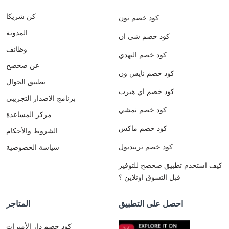
كن شريكا
كود خصم نون
المدونة
كود خصم شي ان
وظائف
كود خصم النهدي
عن صحصح
كود خصم نايس ون
تطبيق الجوال
كود خصم اي هيرب
برنامج الاصدار التجريبي
كود خصم نمشي
مركز المساعدة
كود خصم ماكس
الشروط والأحكام
كود خصم ترينديول
سياسة الخصوصية
كيف استخدم تطبيق صحصح للتوفير
قبل التسوق اونلاين ؟
احصل على التطبيق
المتاجر
كود خصم دار الأميرات