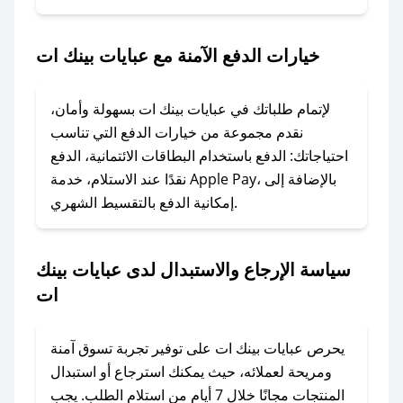
2. الصقه في خانة الدفع عند التسوق من عبايات بينك
ات.
خيارات الدفع الآمنة مع عبايات بينك ات
### ماذا أفعل إذا لم يعمل كود الخصم؟
لا تقلق! يمكنك التواصل مع فريق دعم صحصح عبر
لإتمام طلباتك في عبايات بينك ات بسهولة وأمان،
الرسائل الخاصة على تويتر أو البريد الإلكتروني،
نقدم مجموعة من خيارات الدفع التي تناسب
وسنقوم بحل المشكلة في أسرع وقت ممكن.
احتياجاتك: الدفع باستخدام البطاقات الائتمانية، الدفع
نقدًا عند الاستلام، خدمة Apple Pay، بالإضافة إلى
إمكانية الدفع بالتقسيط الشهري.
### ماذا أفعل إذا لم أجد كود خصم لمتجري
المفضل؟
في حال عدم توفر كوبونات لمتجرك المفضل، يمكنك
سياسة الإرجاع والاستبدال لدى عبايات بينك
مراسلتنا مباشرة وسنعمل على توفير الكوبونات في
ات
أسرع وقت ممكن.
### كيف تحصل على كوبونات خصم حصرية من
يحرص عبايات بينك ات على توفير تجربة تسوق آمنة
عبايات بينك ات؟
ومريحة لعملائه، حيث يمكنك استرجاع أو استبدال
للحصول على كوبونات وخصومات حصرية، قم بما
المنتجات مجانًا خلال 7 أيام من استلام الطلب. يجب