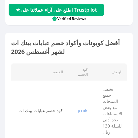
اطلع على آراء عملائنا على Trustpilot
Verified Reviews
أفضل كوبونات وأكواد خصم عبايات بينك ات
لشهر أغسطس 2026
كود
الوصف
الخصم
الخصم
يشمل
جميع
المنتجات
مع بعض
كود خصم عبايات بينك ات
pink
الاستثناءات
بحد أدنى
للسلة 130
ريال