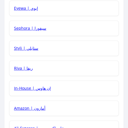
Eyewa | إيوي
كيف أحصل على أقوى كود خصم؟
Sephora | سيفورا
هل يمكنني استخدام كود خصم على منتجات معينة فقط؟
Styli | ستايلي
هل يمكنني جمع كود خصم مع العروض الأخرى؟
Riva | ريفا
In-House | إن هاوس
Amazon | أمازون