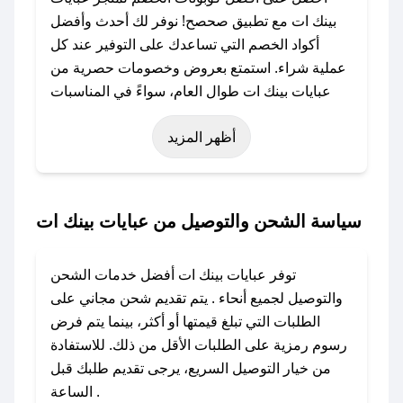
بينك ات مع تطبيق صحصح! نوفر لك أحدث وأفضل
أكواد الخصم التي تساعدك على التوفير عند كل
عملية شراء. استمتع بعروض وخصومات حصرية من
عبايات بينك ات طوال العام، سواءً في المناسبات
مثل عيد الفطر، عيد الأضحى، الجمعة البيضاء (شهر
أظهر المزيد
نوفمبر)، رمضان، اليوم الوطني، يوم التأسيس، أو
حتى عروض خاصة أخرى.
### كيف تحصل على كود خصم من عبايات بينك
سياسة الشحن والتوصيل من عبايات بينك ات
ات؟
باستخدام تطبيق صحصح، يمكنك العثور بسهولة على
توفر عبايات بينك ات أفضل خدمات الشحن
كود خصم عبايات بينك ات. وفي حال عدم توفر
والتوصيل لجميع أنحاء . يتم تقديم شحن مجاني على
الكوبون، تواصل معنا عبر تويتر أو البريد الإلكتروني
الطلبات التي تبلغ قيمتها أو أكثر، بينما يتم فرض
لإضافته بسرعة.
رسوم رمزية على الطلبات الأقل من ذلك. للاستفادة
من خيار التوصيل السريع، يرجى تقديم طلبك قبل
### كيفية استخدام كود خصم عبايات بينك ات؟
الساعة .
1. انسخ كود الخصم من تطبيق صحصح.