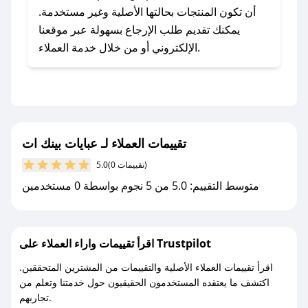
يلي:
أن تكون المنتجات بحالتها الأصلية وغير مستخدمة.
- اضغط على أيقونة متابعة لمتجر عبايات بينك ات في
يمكنك تقديم طلب الإرجاع بسهولة عبر موقعنا
تطبيق صحصح.
الإلكتروني أو من خلال خدمة العملاء.
- تابع حسابنا الرسمي على تويتر وقم بتفعيل زر
التنبيهات.
- قم بتفعيل إشعارات تطبيق صحصح ليصلك كل
جديد.
تقييمات العملاء لـ عبايات بينك ات
مع صحصح، تسوق بذكاء ووفّر على كل مشترياتك مع
(0 تقييمات)
5.0
كوبونات خصم حصرية من عبايات بينك ات!
متوسط التقييم: 5.0 من 5 نجوم بواسطة 0 مستخدمين
اقرأ تقييمات واراء العملاء على Trustpilot
اقرأ تقييمات العملاء الأصلية والتقييمات من المشترين المتحققين.
اكتشف ما يعتقده المستخدمون الحقيقيون حول خدمتنا وتعلم من
تجاربهم.