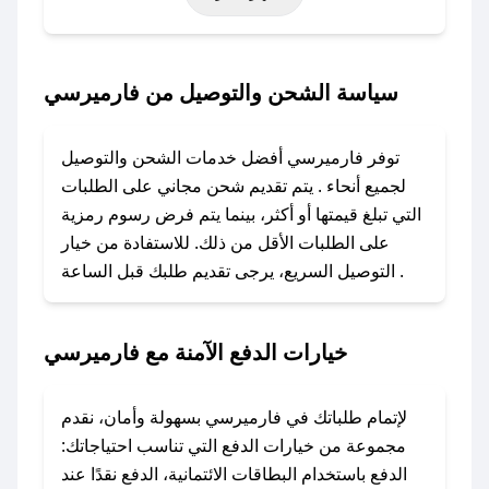
حتى عروض خاصة أخرى.
### كيف تحصل على كود خصم من فارميرسي؟
سياسة الشحن والتوصيل من فارميرسي
باستخدام تطبيق صحصح، يمكنك العثور بسهولة على
كود خصم فارميرسي. وفي حال عدم توفر الكوبون،
توفر فارميرسي أفضل خدمات الشحن والتوصيل
تواصل معنا عبر تويتر أو البريد الإلكتروني لإضافته
لجميع أنحاء . يتم تقديم شحن مجاني على الطلبات
بسرعة.
التي تبلغ قيمتها أو أكثر، بينما يتم فرض رسوم رمزية
على الطلبات الأقل من ذلك. للاستفادة من خيار
### كيفية استخدام كود خصم فارميرسي؟
التوصيل السريع، يرجى تقديم طلبك قبل الساعة .
1. انسخ كود الخصم من تطبيق صحصح.
2. الصقه في خانة الدفع عند التسوق من فارميرسي.
خيارات الدفع الآمنة مع فارميرسي
### ماذا أفعل إذا لم يعمل كود الخصم؟
لا تقلق! يمكنك التواصل مع فريق دعم صحصح عبر
الرسائل الخاصة على تويتر أو البريد الإلكتروني،
لإتمام طلباتك في فارميرسي بسهولة وأمان، نقدم
وسنقوم بحل المشكلة في أسرع وقت ممكن.
مجموعة من خيارات الدفع التي تناسب احتياجاتك:
الدفع باستخدام البطاقات الائتمانية، الدفع نقدًا عند