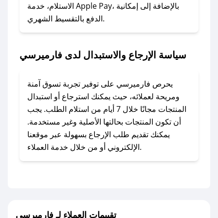
### ماذا أفعل إذا لم أجد كود خصم لمتجري
الاستلام، خدمة Apple Pay، بالإضافة إلى إمكانية
الدفع بالتقسيط الشهري.
المفضل؟
في حال عدم توفر كوبونات لمتجرك المفضل، يمكنك
مراسلتنا مباشرة وسنعمل على توفير الكوبونات في
سياسة الإرجاع والاستبدال لدى فارميرسي
أسرع وقت ممكن.
### كيف تحصل على كوبونات خصم حصرية من
يحرص فارميرسي على توفير تجربة تسوق آمنة
فارميرسي؟
ومريحة لعملائه، حيث يمكنك استرجاع أو استبدال
للحصول على كوبونات وخصومات حصرية، قم بما
المنتجات مجانًا خلال 7 أيام من استلام الطلب. يجب
يلي:
أن تكون المنتجات بحالتها الأصلية وغير مستخدمة.
- اضغط على أيقونة متابعة لمتجر فارميرسي في
يمكنك تقديم طلب الإرجاع بسهولة عبر موقعنا
تطبيق صحصح.
الإلكتروني أو من خلال خدمة العملاء.
- تابع حسابنا الرسمي على تويتر وقم بتفعيل زر
التنبيهات.
- قم بتفعيل إشعارات تطبيق صحصح ليصلك كل
جديد.
تقييمات العملاء لـ فارميرسي