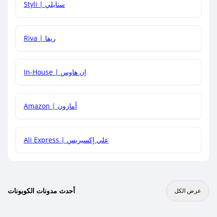
Styli | ستايلي
هل يمكنني جمع كود خصم مع العروض الأخرى؟
Riva | ريفا
In-House | إن هاوس
Amazon | أمازون
Ali Express | علي إكسبريس
أحدث مدونات الكوبونات
عرض الكل