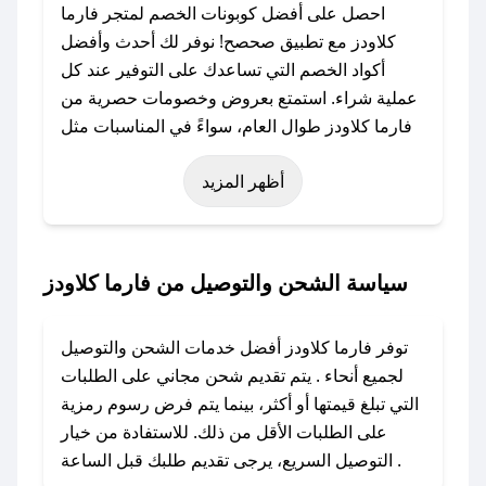
احصل على أفضل كوبونات الخصم لمتجر فارما
كلاودز مع تطبيق صحصح! نوفر لك أحدث وأفضل
أكواد الخصم التي تساعدك على التوفير عند كل
عملية شراء. استمتع بعروض وخصومات حصرية من
فارما كلاودز طوال العام، سواءً في المناسبات مثل
عيد الفطر، عيد الأضحى، الجمعة البيضاء (شهر
أظهر المزيد
نوفمبر)، رمضان، اليوم الوطني، يوم التأسيس، أو
حتى عروض خاصة أخرى.
### كيف تحصل على كود خصم من فارما كلاودز؟
سياسة الشحن والتوصيل من فارما كلاودز
باستخدام تطبيق صحصح، يمكنك العثور بسهولة على
كود خصم فارما كلاودز. وفي حال عدم توفر
توفر فارما كلاودز أفضل خدمات الشحن والتوصيل
الكوبون، تواصل معنا عبر تويتر أو البريد الإلكتروني
لجميع أنحاء . يتم تقديم شحن مجاني على الطلبات
لإضافته بسرعة.
التي تبلغ قيمتها أو أكثر، بينما يتم فرض رسوم رمزية
على الطلبات الأقل من ذلك. للاستفادة من خيار
### كيفية استخدام كود خصم فارما كلاودز؟
التوصيل السريع، يرجى تقديم طلبك قبل الساعة .
1. انسخ كود الخصم من تطبيق صحصح.