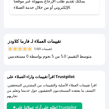
يلي:
يمكنك تقديم طلب الإرجاع بسهولة عبر موقعنا
- اضغط على أيقونة متابعة لمتجر فارما كلاودز في
الإلكتروني أو من خلال خدمة العملاء.
تطبيق صحصح.
- تابع حسابنا الرسمي على تويتر وقم بتفعيل زر
التنبيهات.
- قم بتفعيل إشعارات تطبيق صحصح ليصلك كل
جديد.
تقييمات العملاء لـ فارما كلاودز
(0 تقييمات)
5.0
مع صحصح، تسوق بذكاء ووفّر على كل مشترياتك مع
متوسط التقييم: 5.0 من 5 نجوم بواسطة 0 مستخدمين
كوبونات خصم حصرية من فارما كلاودز!
اقرأ تقييمات واراء العملاء على Trustpilot
اقرأ تقييمات العملاء الأصلية والتقييمات من المشترين المتحققين.
اكتشف ما يعتقده المستخدمون الحقيقيون حول خدمتنا وتعلم من
تجاربهم.
اطلع على آراء عملائنا على Trustpilot