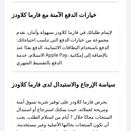
2. الصقه في خانة الدفع عند التسوق من فارما
كلاودز.
خيارات الدفع الآمنة مع فارما كلاودز
### ماذا أفعل إذا لم يعمل كود الخصم؟
لا تقلق! يمكنك التواصل مع فريق دعم صحصح عبر
لإتمام طلباتك في فارما كلاودز بسهولة وأمان، نقدم
الرسائل الخاصة على تويتر أو البريد الإلكتروني،
مجموعة من خيارات الدفع التي تناسب احتياجاتك:
وسنقوم بحل المشكلة في أسرع وقت ممكن.
الدفع باستخدام البطاقات الائتمانية، الدفع نقدًا عند
الاستلام، خدمة Apple Pay، بالإضافة إلى إمكانية
الدفع بالتقسيط الشهري.
### ماذا أفعل إذا لم أجد كود خصم لمتجري
المفضل؟
في حال عدم توفر كوبونات لمتجرك المفضل، يمكنك
سياسة الإرجاع والاستبدال لدى فارما كلاودز
مراسلتنا مباشرة وسنعمل على توفير الكوبونات في
أسرع وقت ممكن.
يحرص فارما كلاودز على توفير تجربة تسوق آمنة
### كيف تحصل على كوبونات خصم حصرية من
ومريحة لعملائه، حيث يمكنك استرجاع أو استبدال
فارما كلاودز؟
المنتجات مجانًا خلال 7 أيام من استلام الطلب. يجب
للحصول على كوبونات وخصومات حصرية، قم بما
أن تكون المنتجات بحالتها الأصلية وغير مستخدمة.