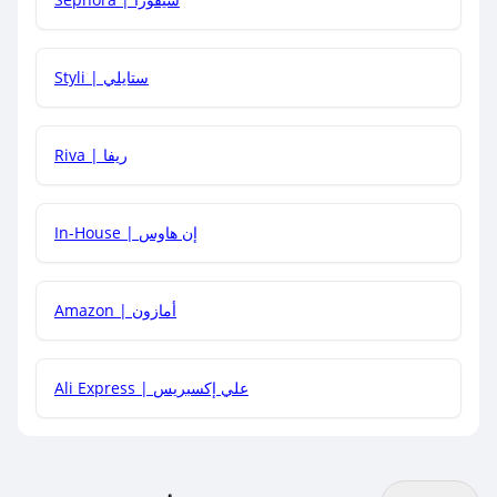
هل يمكنني استخدام كود خصم على منتجات معينة فقط؟
Styli | ستايلي
هل يمكنني جمع كود خصم مع العروض الأخرى؟
Riva | ريفا
In-House | إن هاوس
Amazon | أمازون
Ali Express | علي إكسبريس