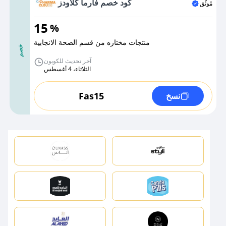
كود خصم فارما كلاودز
مُوثَّق
15
%
منتجات مختاره من قسم الصحة الانجابية
خصم
آخر تحديث للكوبون
الثلاثاء، 4 أغسطس
Fas15
نسخ