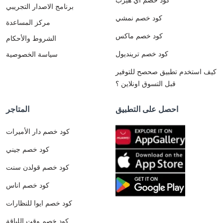
برنامج الاصدار التجريبي
كود خصم نمشي
مركز المساعدة
كود خصم ماكس
الشروط والأحكام
كود خصم ترينديول
سياسة الخصوصية
كيف استخدم تطبيق صحصح للتوفير
قبل التسوق اونلاين ؟
احصل على التطبيق
المتاجر
كود خصم دار الأميرات
كود خصم جيني
كود خصم قولدن سنت
كود خصم اناس
كود خصم ايوا للنظارات
كود خصم وقت اللياقة