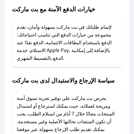
خيارات الدفع الآمنة مع بت ماركت
### ماذا أفعل إذا لم يعمل كود الخصم؟
لا تقلق! يمكنك التواصل مع فريق دعم صحصح عبر
الرسائل الخاصة على تويتر أو البريد الإلكتروني،
لإتمام طلباتك في بت ماركت بسهولة وأمان، نقدم
وسنقوم بحل المشكلة في أسرع وقت ممكن.
مجموعة من خيارات الدفع التي تناسب احتياجاتك:
الدفع باستخدام البطاقات الائتمانية، الدفع نقدًا عند
### ماذا أفعل إذا لم أجد كود خصم لمتجري
الاستلام، خدمة Apple Pay، بالإضافة إلى إمكانية
الدفع بالتقسيط الشهري.
المفضل؟
في حال عدم توفر كوبونات لمتجرك المفضل، يمكنك
مراسلتنا مباشرة وسنعمل على توفير الكوبونات في
سياسة الإرجاع والاستبدال لدى بت ماركت
أسرع وقت ممكن.
### كيف تحصل على كوبونات خصم حصرية من بت
يحرص بت ماركت على توفير تجربة تسوق آمنة
ماركت؟
ومريحة لعملائه، حيث يمكنك استرجاع أو استبدال
للحصول على كوبونات وخصومات حصرية، قم بما
المنتجات مجانًا خلال 7 أيام من استلام الطلب. يجب
يلي:
أن تكون المنتجات بحالتها الأصلية وغير مستخدمة.
- اضغط على أيقونة متابعة لمتجر بت ماركت في
يمكنك تقديم طلب الإرجاع بسهولة عبر موقعنا