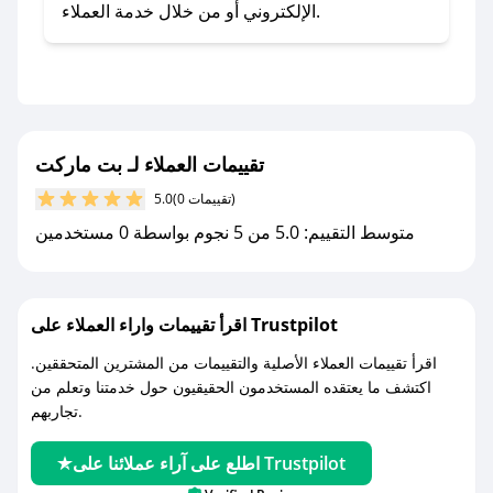
تطبيق صحصح.
الإلكتروني أو من خلال خدمة العملاء.
- تابع حسابنا الرسمي على تويتر وقم بتفعيل زر
التنبيهات.
- قم بتفعيل إشعارات تطبيق صحصح ليصلك كل
جديد.
تقييمات العملاء لـ بت ماركت
مع صحصح، تسوق بذكاء ووفّر على كل مشترياتك مع
(0 تقييمات)
5.0
كوبونات خصم حصرية من بت ماركت!
متوسط التقييم: 5.0 من 5 نجوم بواسطة 0 مستخدمين
اقرأ تقييمات واراء العملاء على Trustpilot
اقرأ تقييمات العملاء الأصلية والتقييمات من المشترين المتحققين.
اكتشف ما يعتقده المستخدمون الحقيقيون حول خدمتنا وتعلم من
تجاربهم.
اطلع على آراء عملائنا على Trustpilot