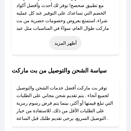
مع تطبيق صحصح! نوفر لك أحدث وأفضل أكواد
الخصم التي تساعدك على التوفير عند كل عملية
شراء. استمتع بعروض وخصومات حصرية من بت
ماركت طوال العام، سواءً في المناسبات مثل عيد
الفطر، عيد الأضحى، الجمعة البيضاء (شهر نوفمبر)،
أظهر المزيد
رمضان، اليوم الوطني، يوم التأسيس، أو حتى عروض
خاصة أخرى.
### كيف تحصل على كود خصم من بت ماركت؟
سياسة الشحن والتوصيل من بت ماركت
باستخدام تطبيق صحصح، يمكنك العثور بسهولة على
كود خصم بت ماركت. وفي حال عدم توفر الكوبون،
توفر بت ماركت أفضل خدمات الشحن والتوصيل
تواصل معنا عبر تويتر أو البريد الإلكتروني لإضافته
لجميع أنحاء . يتم تقديم شحن مجاني على الطلبات
بسرعة.
التي تبلغ قيمتها أو أكثر، بينما يتم فرض رسوم رمزية
على الطلبات الأقل من ذلك. للاستفادة من خيار
### كيفية استخدام كود خصم بت ماركت؟
التوصيل السريع، يرجى تقديم طلبك قبل الساعة .
1. انسخ كود الخصم من تطبيق صحصح.
2. الصقه في خانة الدفع عند التسوق من بت ماركت.