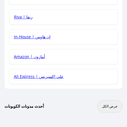
هل يمكنني جمع كود خصم مع العروض الأخرى؟
Riva | ريفا
In-House | إن هاوس
Amazon | أمازون
Ali Express | علي إكسبريس
أحدث مدونات الكوبونات
عرض الكل