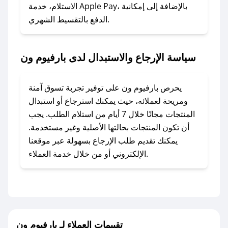
### ماذا أفعل إذا لم أجد كود خصم لمتجري
الاستلام، خدمة Apple Pay، بالإضافة إلى إمكانية
الدفع بالتقسيط الشهري.
المفضل؟
في حال عدم توفر كوبونات لمتجرك المفضل، يمكنك
مراسلتنا مباشرة وسنعمل على توفير الكوبونات في
سياسة الإرجاع والاستبدال لدى بارفيوم ون
أسرع وقت ممكن.
### كيف تحصل على كوبونات خصم حصرية من
يحرص بارفيوم ون على توفير تجربة تسوق آمنة
بارفيوم ون؟
ومريحة لعملائه، حيث يمكنك استرجاع أو استبدال
للحصول على كوبونات وخصومات حصرية، قم بما
المنتجات مجانًا خلال 7 أيام من استلام الطلب. يجب
يلي:
أن تكون المنتجات بحالتها الأصلية وغير مستخدمة.
- اضغط على أيقونة متابعة لمتجر بارفيوم ون في
يمكنك تقديم طلب الإرجاع بسهولة عبر موقعنا
تطبيق صحصح.
الإلكتروني أو من خلال خدمة العملاء.
- تابع حسابنا الرسمي على تويتر وقم بتفعيل زر
التنبيهات.
- قم بتفعيل إشعارات تطبيق صحصح ليصلك كل
جديد.
تقييمات العملاء لـ بارفيوم ون