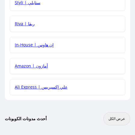
Styli | ستايلي
هل يمكنني جمع كود خصم مع العروض الأخرى؟
Riva | ريفا
In-House | إن هاوس
Amazon | أمازون
Ali Express | علي إكسبريس
أحدث مدونات الكوبونات
عرض الكل