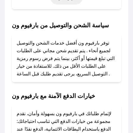
حتى عروض خاصة أخرى.
### كيف تحصل على كود خصم من بارفيوم ون؟
سياسة الشحن والتوصيل من بارفيوم ون
باستخدام تطبيق صحصح، يمكنك العثور بسهولة على
كود خصم بارفيوم ون. وفي حال عدم توفر الكوبون،
توفر بارفيوم ون أفضل خدمات الشحن والتوصيل
تواصل معنا عبر تويتر أو البريد الإلكتروني لإضافته
لجميع أنحاء . يتم تقديم شحن مجاني على الطلبات
بسرعة.
التي تبلغ قيمتها أو أكثر، بينما يتم فرض رسوم رمزية
على الطلبات الأقل من ذلك. للاستفادة من خيار
### كيفية استخدام كود خصم بارفيوم ون؟
التوصيل السريع، يرجى تقديم طلبك قبل الساعة .
1. انسخ كود الخصم من تطبيق صحصح.
2. الصقه في خانة الدفع عند التسوق من بارفيوم ون.
خيارات الدفع الآمنة مع بارفيوم ون
### ماذا أفعل إذا لم يعمل كود الخصم؟
لا تقلق! يمكنك التواصل مع فريق دعم صحصح عبر
الرسائل الخاصة على تويتر أو البريد الإلكتروني،
لإتمام طلباتك في بارفيوم ون بسهولة وأمان، نقدم
وسنقوم بحل المشكلة في أسرع وقت ممكن.
مجموعة من خيارات الدفع التي تناسب احتياجاتك:
الدفع باستخدام البطاقات الائتمانية، الدفع نقدًا عند