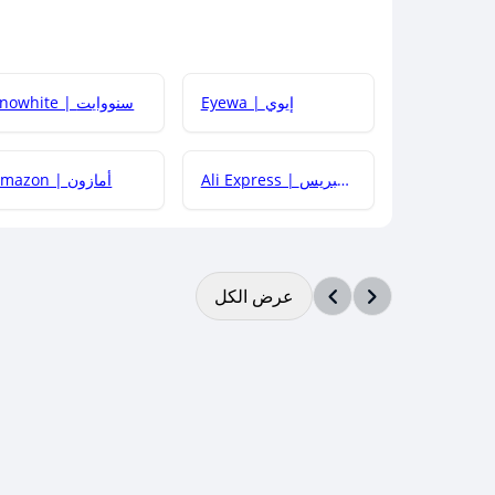
Eyewa | إيوي
Snowhite | سنووايت
Ali Express | علي إكسبريس
Amazon | أمازون
عرض الكل