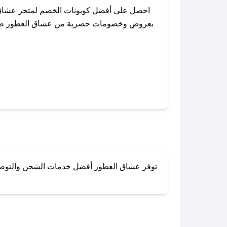
احصل على أفضل كوبونات الخصم لمتجر عشاق ا
بعروض وخصومات حصرية من عشاق العطور طوال ال
باستخدام تطبيق صحصح، يمكنك العثور بسهولة 
توفر عشاق العطور أفضل خدمات الشحن والتوصيل ل
لا تقلق! يمكنك التواص
في 