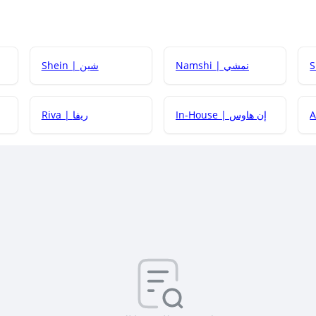
Namshi | نمشي
Shein | شين
كيف أحصل على
In-House | إن هاوس
Riva | ريفا
كيف أحصل على
كيف يم