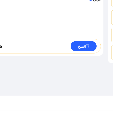
5
نسخ