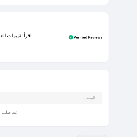
اقرأ تقييمات العملاء الأصلية والتقييمات من المشترين المتحققين. اكتشف ما يعتقده المستخدمون الحقيقيون حول خدمتنا وتعلم من تجاربهم.
Verified Reviews
الوصف
عند طلب ع