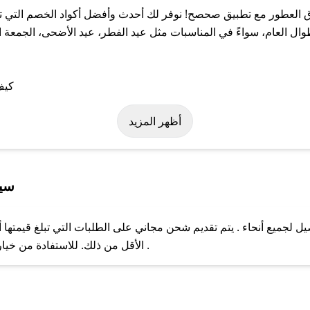
لعطور مع تطبيق صحصح! نوفر لك أحدث وأفضل أكواد الخصم التي تسا
عام، سواءً في المناسبات مثل عيد الفطر، عيد الأضحى، الجمعة الب
على كود خصم عشاق العطور. وفي حال عدم توفر الكوبون، تواصل معنا ع
أظهر المزيد
سيا
جميع أنحاء . يتم تقديم شحن مجاني على الطلبات التي تبلغ قيمتها أ
ل مع فريق دعم صحصح عبر الرسائل الخاصة على تويتر أو البريد الإلك
الأقل من ذلك. للاستفادة من خيار التوصيل السريع، يرجى تقديم طلبك قبل الساعة .
حال عدم توفر كوبونات لمتجرك المفضل، يمكنك مراسلتنا مباشرة وس