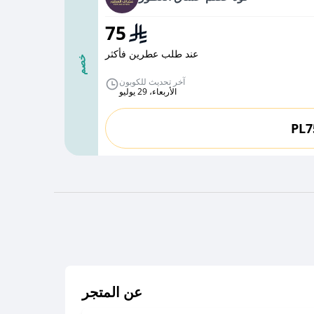
75
عند طلب عطرين فأكثر
خصم
آخر تحديث للكوبون
الأربعاء، 29 يوليو
PL7
عن المتجر