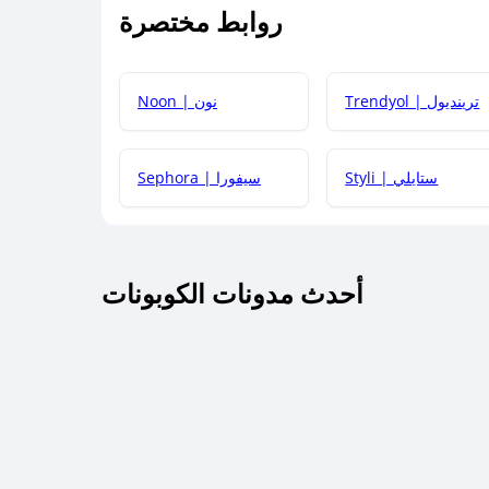
روابط مختصرة
كيف يمكنك استخدام كود الخصم؟
Trendyol | ترينديول
Noon | نون
 أحدث أكواد الخصم والعروض للمتاجر؟
Styli | ستايلي
Sephora | سيفورا
كم مدة صلاحية كود الخصم؟
أحدث مدونات الكوبونات
 توصيل مجاني أو بدون رسوم الشحن ؟
كنني معرفة إذا كان كود الخصم لا يعمل؟