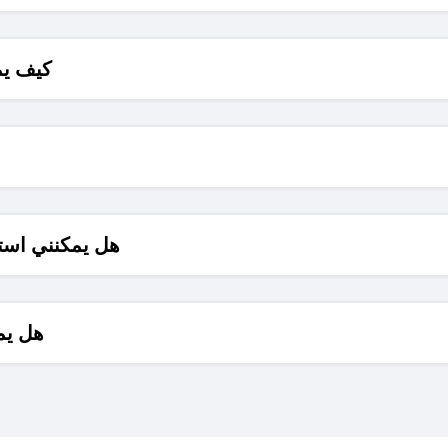
كيف يم
هل يمكنني است
هل يم