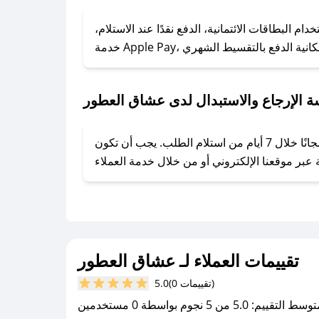
### كيف تحصل على كوبونات خصم حصرية من عشاق العطور؟
ول على كوبونات وخصومات حصرية، قم بما يلي:
البطاقات الائتمانية، الدفع نقدًا عند الاستلام،
- اضغط على أيقونة متابعة لمتجر عشاق العطور في تطبيق صحصح.
- تابع حسابنا الرسمي على تويتر وقم بتفعيل زر التنبيهات.
- قم بتفعيل إشعارات تطبيق صحصح ليصلك كل جديد.
 الإرجاع والاستبدال لدى عشاق العطور
يحرص عشاق العطور على توفير تجربة تسوق آمنة ومريحة لعملائه، حيث يمكنك استرجاع أو استبدال المنتجات مجانًا خلال 7 أيام من استلام الطلب. يجب أن تكون
تقييمات العملاء لـ عشاق العطور
(0 تقييمات)
5.0
سط التقييم: 5.0 من 5 نجوم بواسطة 0 مستخدمين