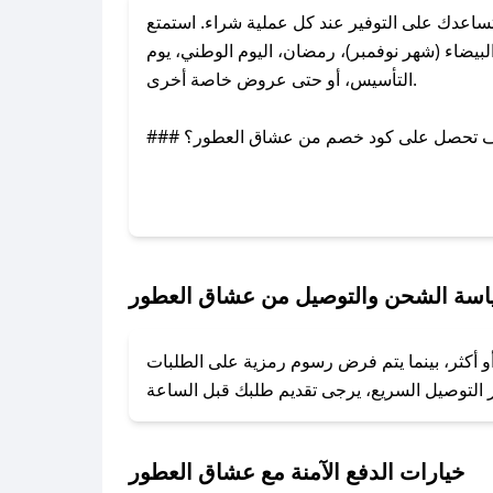
عدك على التوفير عند كل عملية شراء. استمتع
يضاء (شهر نوفمبر)، رمضان، اليوم الوطني، يوم
التأسيس، أو حتى عروض خاصة أخرى.
### كيف تحصل على كود خصم من عشاق العطور؟
بر تويتر أو البريد الإلكتروني لإضافته بسرعة.
### كيفية استخدام كود خصم عشاق العطور؟
1. انسخ كود الخصم من تطبيق صحصح.
2. الصقه في خانة الدفع عند التسوق من عشاق العطور.
سة الشحن والتوصيل من عشاق العطور
### ماذا أفعل إذا لم يعمل كود الخصم؟
و أكثر، بينما يتم فرض رسوم رمزية على الطلبات
تروني، وسنقوم بحل المشكلة في أسرع وقت ممكن.
### ماذا أفعل إذا لم أجد كود خصم لمتجري المفضل؟
نعمل على توفير الكوبونات في أسرع وقت ممكن.
خيارات الدفع الآمنة مع عشاق العطور