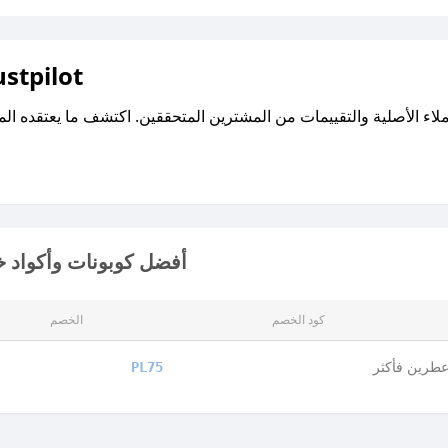
اقرأ تقييمات واراء العملاء ع
أفضل كوبونات وأكواد 
كود الخصم
الخصم
طرين فأكثر
PL75