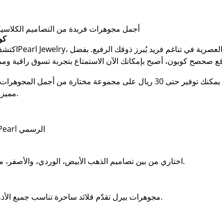
أجمل مجوهرات فريدة من التصاميم الكلاسي
كود خصم مجوهرات بيرل من صحصح كوبون
Pearl Jewelry، حيث تلتقي التصاميم الكلاسيكية بالأناقة العصرية في تناغم فريد يُبرز ذوقك الرفيع. بفضل
اكتشف
ع صحصح كوبون، أصبح بإمكانك الآن الاستمتاع بتجربة تسوق راقية وم
مع كود خصم بيرل من صحصح كوبون، يمكنك توفير حتى 30 ريال على مجموعة مخ
مميزة لنفسك، فإن هذا العرض صُمم خصيصًا لك.
الاستخدام آمن ومضمون 100٪ عبر موقع Pearl الرسمي
اختاري من بين تصاميم الذهب الأبيض، الوردي، والأصفر، مرصعة بأحجار الزركون أو الألماس الطبيعي.
مجوهرات بيرل تقدّم قلائد ساحرة تناسب جميع الأذواق من التصاميم الرقيقة إلى القطع اللافتة.