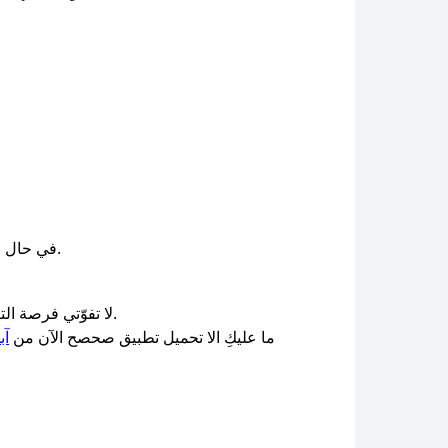
وسنعمل على توفير الكوبونات في أسرع وقت ممكن.
في حال ع
لا تفوّتي فرصة التألق بتصاميم استثنائية من مجوهرات بيرل مع كود خصم حصري من صحصح كوبون. اجعلي كل لحظة تلمع مع بيرل.
ما عليكِ الا تحميل تطبيق صحصح الآن من
آب