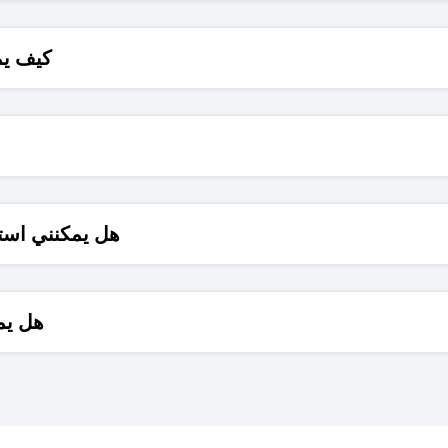
كيف يم
هل يمكنني است
هل يم