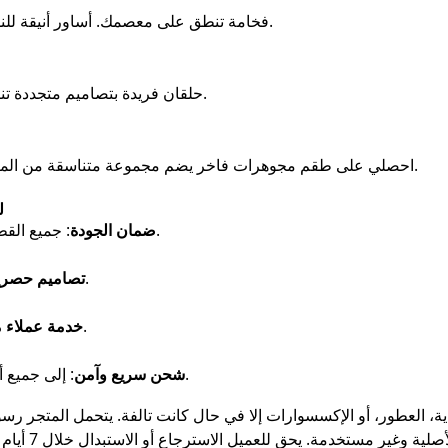
فخامة تنطق على معصمك. أساور أنيقة للنساء والرجال مصنوعة بإتقان وحرفية عالية.
حلقان فريدة بتصاميم متجددة تناسب الإطلالات اليومية والمناسبات الخاصة.
احصلي على طقم مجوهرات فاخر يضم مجموعة متناسقة من المنتجات بأسعار أقل عند استخدام كود الخصم.
ل
: جميع القطع مصنوعة من أجود المواد ومعتمدة رسميًا.
ضمان الجودة
: تجمع بين الحداثة والأصالة في كل قطعة.
تصاميم حصري
: دعم مباشر وسريع قبل وبعد الشراء.
خدمة عملاء 
: إلى جميع أنحاء المملكة العربية السعودية ودول الخليج.
شحن سريع وآمن
اية، العطور، أو الإكسسوارات إلا في حال كانت تالفة. يتحمل المتجر ر