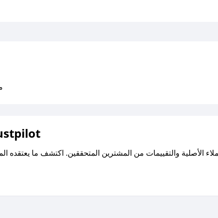
متو
اقرأ تقييمات واراء العملاء ع