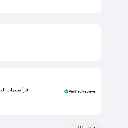
اقرأ تقييمات العملاء الأصلية والتقييمات من المشترين المتحققين. اكتشف ما يعتقده المستخدمون الحقيقيون حول خدمتنا وتعلم من تجاربهم.
Verified Reviews
عرض الكل