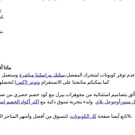
خطوات استخدام كود خصم مجوهرات بيرل:
ادخلي إلى الموقع الرسمي لـ مجوهرات بيرل.
تصفحي الأقسام واختاري القطع التي تُناسبك.
ماذا أ
دم توفر كوبونات لمتجرك المفضل،
يمكنك مراسلتنا مباشرة
كما يمكنكم متابعتنا على الانستقرام
وتويتر (إكس)
لتحصلوا
ل ستور
أو
جوجل بلاي
وابدء بتجربة تسوق ذكية مع
اكثر أكواد الخصم است
فعالة 100%.
تابع أيضا صفحة
كل الكوبونات
، لتتسوق من أفضل وأشهر المتاجر المح