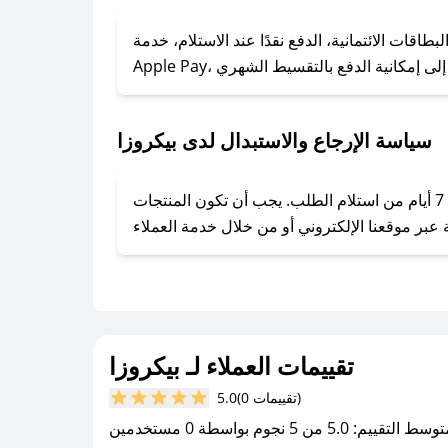
### كيف تحصل على كوبونات خصم حصرية من بيكروزا؟
ول على كوبونات وخصومات حصرية، قم بما يلي:
اقات الائتمانية، الدفع نقدًا عند الاستلام، خدمة
- اضغط على أيقونة متابعة لمتجر بيكروزا في تطبيق صحصح.
- تابع حسابنا الرسمي على تويتر وقم بتفعيل زر التنبيهات.
- قم بتفعيل إشعارات تطبيق صحصح ليصلك كل جديد.
سياسة الإرجاع والاستبدال لدى بيكروزا
يحرص بيكروزا على توفير تجربة تسوق آمنة ومريحة لعملائه، حيث يمكنك استرجاع أو استبدال المنتجات مجانًا خلال 7 أيام من استلام الطلب. يجب أن تكون المنتجات
تقييمات العملاء لـ بيكروزا
(0 تقييمات)
5.0
سط التقييم: 5.0 من 5 نجوم بواسطة 0 مستخدمين