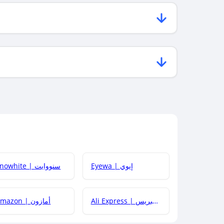
Eyewa | إيوي
Snowhite | سنووايت
Ali Express | علي إكسبريس
Amazon | أمازون