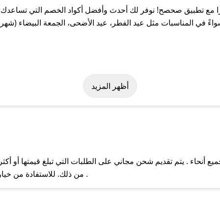
 مع تطبيق صحصح! نوفر لك أحدث وأفضل أكواد الخصم التي تساعدك ع
ً في المناسبات مثل عيد الفطر، عيد الأضحى، الجمعة البيضاء (شهر ن
سهولة على كود خصم بيكروزا. وفي حال عدم توفر الكوبون، تواصل معنا 
أظهر المزيد
 أنحاء . يتم تقديم شحن مجاني على الطلبات التي تبلغ قيمتها أو أكث
ل مع فريق دعم صحصح عبر الرسائل الخاصة على تويتر أو البريد الإلك
من ذلك. للاستفادة من خيار التوصيل السريع، يرجى تقديم طلبك قبل الساعة .
حال عدم توفر كوبونات لمتجرك المفضل، يمكنك مراسلتنا مباشرة وس