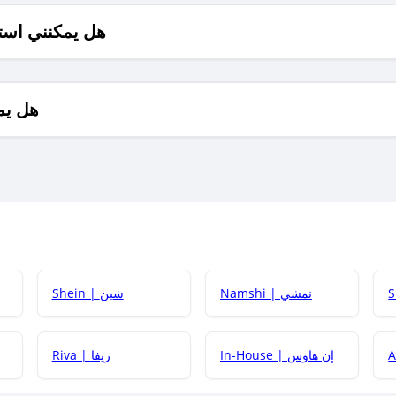
هل يمكنني است
هل يم
Namshi | نمشي
Shein | شين
كيف أحصل على
In-House | إن هاوس
Riva | ريفا