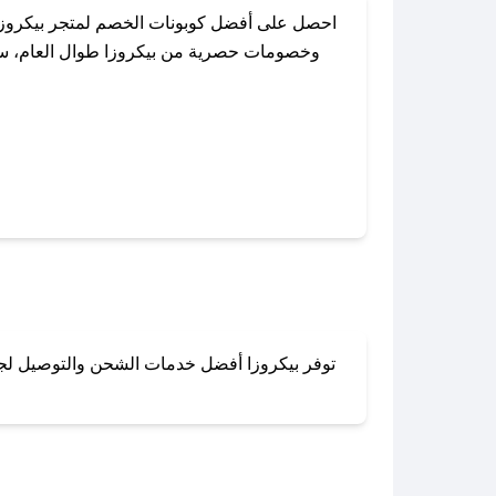
احصل على أفضل كوبونات الخصم لمتجر بيكروزا
وخصومات حصرية من بيكروزا طوال العام، سواء
باستخدام تطبيق صحصح، يمكنك العثور ب
توفر بيكروزا أفضل خدمات الشحن والتوصيل لجميع
لا تقلق! يمكنك التواص
في 