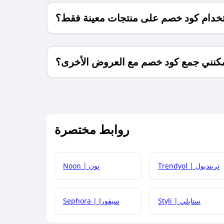
خدام كود خصم على منتجات معينة فقط؟
كنني جمع كود خصم مع العروض الأخرى؟
ما معنى كود خصم ؟
روابط مختصرة
كيف يمكنك استخدام كود الخصم؟
Trendyol | ترينديول
Noon | نون
 أحدث أكواد الخصم والعروض للمتاجر؟
Styli | ستايلي
Sephora | سيفورا