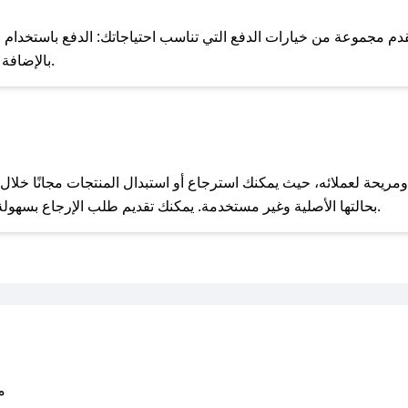
للحص
دم مجموعة من خيارات الدفع التي تناسب احتياجاتك: الدفع باستخدام البط
Apple Pay، بالإضافة إلى إمكانية الدفع بالتقسيط الشهري.
مع صحصح، تسوق بذكاء ووفّر على كل مشترياتك مع كوبونات خصم حصرية من بيكروزا!
بحالتها الأصلية وغير مستخدمة. يمكنك تقديم طلب الإرجاع بسهولة عبر موقعنا الإلكتروني أو من خلال خدمة العملاء.
متو