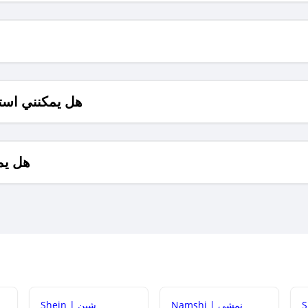
هل يمكنني است
هل يم
Namshi | نمشي
Shein | شين