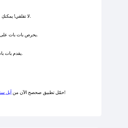
في تطبيق صحصح، وسنقوم بإرسال كود جديد مفعّل على الفور.
لا تقلقي! يمكنكِ 
يحرص بات بات على رضا عملائه ويسعى لتقديم أفضل تجربة تسوق بحيث يوفر سياسة إرجاع للمنتجات التي لم يتم فتحها أو استخدامها.
يقدم بات بات العديد من طرق الدفع، بما في ذلك الدفع النقدي عند الاستلام، والدفع عبر البطاقات الائتمانية، والدفع الإلكتروني.
، والعروض الحصرية من بات بات السعودية!
حمّل تطبيق صحصح الآن من
آبل ست