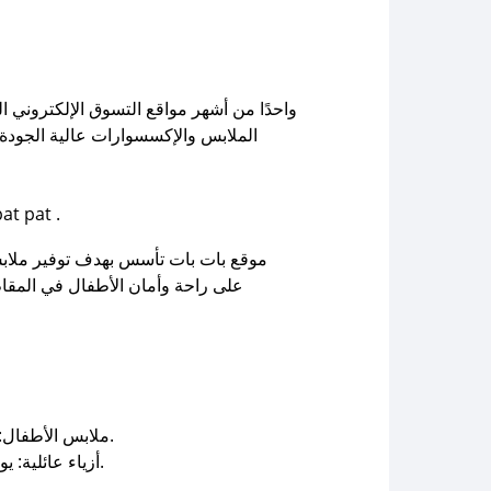
الملابس والإكسسوارات عالية الجودة ب
الحصري 2025 (BK01)عند إنهاء التسوق للاستفادة من خصم 18% عند شراء منت
موقع بات بات تأسس بهدف توفير ملابس عا
على راحة وأمان الأطفال في المقام 
ملابس الأطفال: تتضمن ملابس حديثي الولادة، وملابس يومية للأطفال، وملابس مناسبات، بجانب ملابس النوم والبيجامات المريحة.
أزياء عائلية: يوفر الموقع أزياء مطابقة للأمهات والأطفال، مما يمنح العائلات فرصة تنسيق الملابس لإطلالة موحدة في المناسبات.