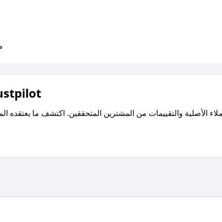
متو
اقرأ تقييمات واراء العملاء ع