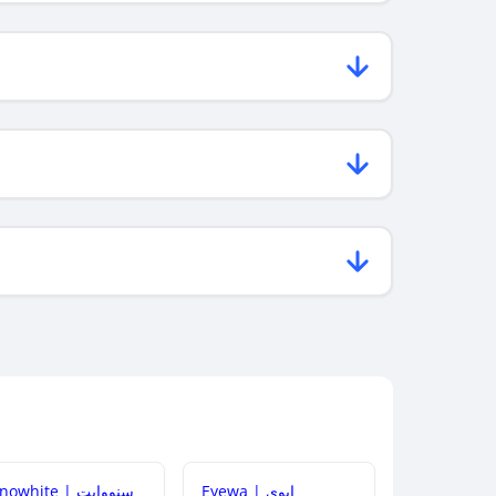
Eyewa | إيوي
Snowhite | سنووايت