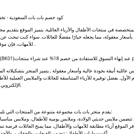
كود خصم بات بات السعودية - تخفيضات تصل حتى
أسعار معقولة، مما يجعله خيارًا مفضلًا للعائلات. سواء كنت تبحث عن مل
للأمهات، فإن موقع بات بات السعودية يوفر لك كل ما تحتاجه .
جات pat pat .
ئلية أنيقة بجودة عالية وأسعار معقولة , يتميز المتجر بتشكيلاته المت
الأول. بفضل توفيره للأزياء المتناسقة للعائلات والملابس العملية للأط
الإلكتروني في العديد من البلدان بما في ذلك السعودية.
يقدم متجر بات بات مجموعة متنوعة من المنتجات التي تلبي احتياجات جميع أفراد الأسرة، بما في ذلك:
أكسسوارات الأطفال: تتضمن القبعات، والحقائب، والأحذية، وغيرها من الملحقات الضرورية للأطفال.