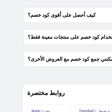
كيف أحصل على أقوى كود خصم؟
خدام كود خصم على منتجات معينة فقط؟
كنني جمع كود خصم مع العروض الأخرى؟
ما معنى كود خصم ؟
روابط مختصرة
كيف يمكنك استخدام كود الخصم؟
Trendyol | ترينديول
Noon | نون