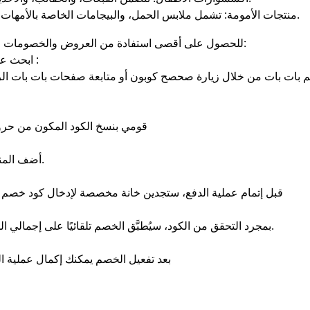
منتجات الأمومة: تشمل ملابس الحمل، والبيجامات الخاصة بالأمهات، والملابس العملية المناسبة لفترة الرضاعة.
للحصول على أقصى استفادة من العروض والخصومات التي يقدمها بات بات، اتبعي الخطوات التالية:
ابحث عن الكود المناسب من تطبيق صحصح كوبون :
م بات بات من خلال زيارة صحصح كوبون أو متابعة صفحات بات بات ال
قومي بنسخ الكود المكون من حر
أضف المنتجات التي ترغبين بشرائها إلى سلة التسوق.
قبل إتمام عملية الدفع، ستجدين خانة مخصصة لإدخال كود خص
بمجرد التحقق من الكود، سيُطبَّق الخصم تلقائيًا على إجمالي المبلغ المستحق، وستشاهدين التوفير الفوري.
بعد تفعيل الخصم يمكنك إكمال عملية ا