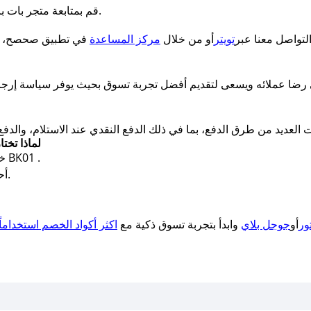
قم بمتابعة متجر بات بات في التطبيق لتحصل على تحديثات فورية.
التواصل معنا عبر
تويتر
أو من خلال
مركز المساعدة
لماذا تخ
خصم فوري يصل إلى 18% عند استخدام كود BK01 .
أحدث أكواد خصم بات بات 2025 محدثة يوميًا.
ور
أو
جوجل بلاي
وابدأ بتجربة تسوق ذكية مع
اكثر أكواد الخصم استخداماً