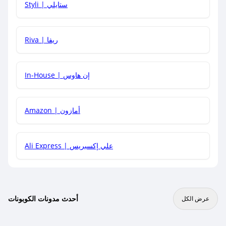
Styli | ستايلي
هل يمكنني جمع كود خصم مع العروض الأخرى؟
Riva | ريفا
In-House | إن هاوس
Amazon | أمازون
Ali Express | علي إكسبريس
أحدث مدونات الكوبونات
عرض الكل