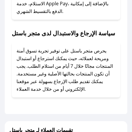
الاستلام، خدمة Apple Pay، بالإضافة إلى إمكانية
الدفع بالتقسيط الشهري.
### ماذا أفعل إذا لم أجد كود خصم لمتجري
المفضل؟
في حال عدم توفر كوبونات لمتجرك المفضل، يمكنك
سياسة الإرجاع والاستبدال لدى متجر باستل
مراسلتنا مباشرة وسنعمل على توفير الكوبونات في
أسرع وقت ممكن.
يحرص متجر باستل على توفير تجربة تسوق آمنة
### كيف تحصل على كوبونات خصم حصرية من
ومريحة لعملائه، حيث يمكنك استرجاع أو استبدال
متجر باستل؟
المنتجات مجانًا خلال 7 أيام من استلام الطلب. يجب
للحصول على كوبونات وخصومات حصرية، قم بما
أن تكون المنتجات بحالتها الأصلية وغير مستخدمة.
يلي:
يمكنك تقديم طلب الإرجاع بسهولة عبر موقعنا
- اضغط على أيقونة متابعة لمتجر متجر باستل في
الإلكتروني أو من خلال خدمة العملاء.
تطبيق صحصح.
- تابع حسابنا الرسمي على تويتر وقم بتفعيل زر
التنبيهات.
- قم بتفعيل إشعارات تطبيق صحصح ليصلك كل
جديد.
تقييمات العملاء لـ متجر باستل