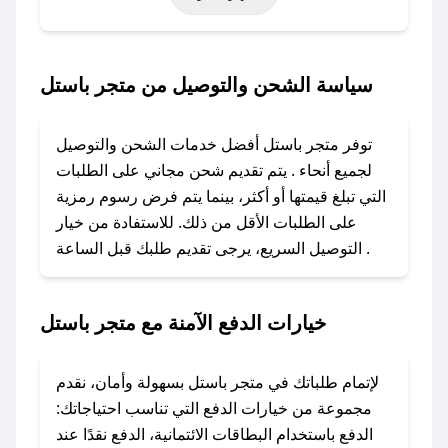
حتى عروض خاصة أخرى.
### كيف تحصل على كود خصم من متجر باستل؟
سياسة الشحن والتوصيل من متجر باستل
باستخدام تطبيق صحصح، يمكنك العثور بسهولة على
كود خصم متجر باستل. وفي حال عدم توفر الكوبون،
توفر متجر باستل أفضل خدمات الشحن والتوصيل
تواصل معنا عبر تويتر أو البريد الإلكتروني لإضافته
لجميع أنحاء . يتم تقديم شحن مجاني على الطلبات
بسرعة.
التي تبلغ قيمتها أو أكثر، بينما يتم فرض رسوم رمزية
على الطلبات الأقل من ذلك. للاستفادة من خيار
### كيفية استخدام كود خصم متجر باستل؟
التوصيل السريع، يرجى تقديم طلبك قبل الساعة .
1. انسخ كود الخصم من تطبيق صحصح.
2. الصقه في خانة الدفع عند التسوق من متجر
باستل.
خيارات الدفع الآمنة مع متجر باستل
### ماذا أفعل إذا لم يعمل كود الخصم؟
لا تقلق! يمكنك التواصل مع فريق دعم صحصح عبر
لإتمام طلباتك في متجر باستل بسهولة وأمان، نقدم
الرسائل الخاصة على تويتر أو البريد الإلكتروني،
مجموعة من خيارات الدفع التي تناسب احتياجاتك:
وسنقوم بحل المشكلة في أسرع وقت ممكن.
الدفع باستخدام البطاقات الائتمانية، الدفع نقدًا عند