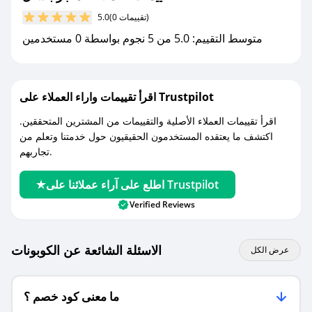
(0 تقييمات)
5.0
مع صحصح، تسوق بذكاء ووفّر على كل مشترياتك مع
متوسط التقييم: 5.0 من 5 نجوم بواسطة 0 مستخدمين
كوبونات خصم حصرية من متجر باستل!
اقرأ تقييمات واراء العملاء على Trustpilot
اقرأ تقييمات العملاء الأصلية والتقييمات من المشترين المتحققين.
اكتشف ما يعتقده المستخدمون الحقيقيون حول خدمتنا وتعلم من
تجاربهم.
اطلع على آراء عملائنا على Trustpilot
Verified Reviews
الاسئلة الشائعة عن الكوبونات
عرض الكل
ما معنى كود خصم ؟