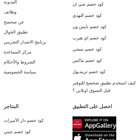
المدونة
كود خصم شي ان
وظائف
كود خصم النهدي
عن صحصح
كود خصم نايس ون
تطبيق الجوال
كود خصم اي هيرب
برنامج الاصدار التجريبي
كود خصم نمشي
مركز المساعدة
كود خصم ماكس
الشروط والأحكام
كود خصم ترينديول
سياسة الخصوصية
كيف استخدم تطبيق صحصح للتوفير
قبل التسوق اونلاين ؟
احصل على التطبيق
المتاجر
كود خصم دار الأميرات
كود خصم جيني