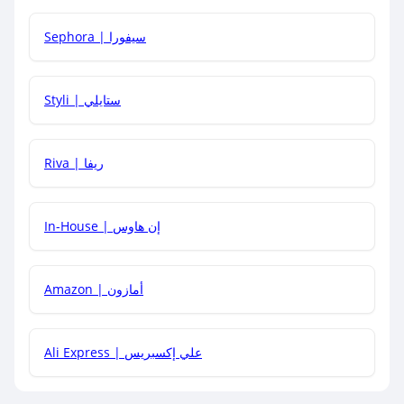
كيف أحصل على أقوى كود خصم؟
Sephora | سيفورا
هل يمكنني استخدام كود خصم على منتجات معينة فقط؟
Styli | ستايلي
هل يمكنني جمع كود خصم مع العروض الأخرى؟
Riva | ريفا
In-House | إن هاوس
Amazon | أمازون
Ali Express | علي إكسبريس