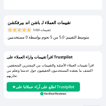
- قم بتفعيل إشعارات تطبيق صحصح ليصلك كل
جديد.
مع صحصح، تسوق بذكاء ووفّر على كل مشترياتك مع
تقييمات العملاء لـ باشن اند بيرفكشن
كوبونات خصم حصرية من باشن اند بيرفكشن!
(0 تقييمات)
5.0
متوسط التقييم: 5.0 من 5 نجوم بواسطة 0 مستخدمين
اقرأ تقييمات واراء العملاء على Trustpilot
اقرأ تقييمات العملاء الأصلية والتقييمات من المشترين المتحققين.
اكتشف ما يعتقده المستخدمون الحقيقيون حول خدمتنا وتعلم من
تجاربهم.
اطلع على آراء عملائنا على Trustpilot
Verified Reviews