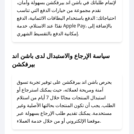
الرسائل الخاصة على تويتر أو البريد الإلكتروني،
لإتمام طلباتك في باشن اند بيرفكشن بسهولة وأمان،
وسنقوم بحل المشكلة في أسرع وقت ممكن.
نقدم مجموعة من خيارات الدفع التي تناسب
احتياجاتك: الدفع باستخدام البطاقات الائتمانية، الدفع
### ماذا أفعل إذا لم أجد كود خصم لمتجري
نقدًا عند الاستلام، خدمة Apple Pay، بالإضافة إلى
المفضل؟
إمكانية الدفع بالتقسيط الشهري.
في حال عدم توفر كوبونات لمتجرك المفضل، يمكنك
مراسلتنا مباشرة وسنعمل على توفير الكوبونات في
سياسة الإرجاع والاستبدال لدى باشن اند
أسرع وقت ممكن.
بيرفكشن
### كيف تحصل على كوبونات خصم حصرية من
باشن اند بيرفكشن؟
يحرص باشن اند بيرفكشن على توفير تجربة تسوق
للحصول على كوبونات وخصومات حصرية، قم بما
آمنة ومريحة لعملائه، حيث يمكنك استرجاع أو
يلي:
استبدال المنتجات مجانًا خلال 7 أيام من استلام
- اضغط على أيقونة متابعة لمتجر باشن اند بيرفكشن
الطلب. يجب أن تكون المنتجات بحالتها الأصلية وغير
في تطبيق صحصح.
مستخدمة. يمكنك تقديم طلب الإرجاع بسهولة عبر
- تابع حسابنا الرسمي على تويتر وقم بتفعيل زر
موقعنا الإلكتروني أو من خلال خدمة العملاء.
التنبيهات.