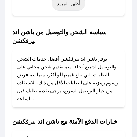
أظهر المزيد
نوفمبر)، رمضان، اليوم الوطني، يوم التأسيس، أو
حتى عروض خاصة أخرى.
### كيف تحصل على كود خصم من باشن اند
سياسة الشحن والتوصيل من باشن اند
بيرفكشن؟
بيرفكشن
باستخدام تطبيق صحصح، يمكنك العثور بسهولة على
كود خصم باشن اند بيرفكشن. وفي حال عدم توفر
توفر باشن اند بيرفكشن أفضل خدمات الشحن
الكوبون، تواصل معنا عبر تويتر أو البريد الإلكتروني
والتوصيل لجميع أنحاء . يتم تقديم شحن مجاني على
لإضافته بسرعة.
الطلبات التي تبلغ قيمتها أو أكثر، بينما يتم فرض
رسوم رمزية على الطلبات الأقل من ذلك. للاستفادة
### كيفية استخدام كود خصم باشن اند بيرفكشن؟
من خيار التوصيل السريع، يرجى تقديم طلبك قبل
1. انسخ كود الخصم من تطبيق صحصح.
الساعة .
2. الصقه في خانة الدفع عند التسوق من باشن اند
بيرفكشن.
خيارات الدفع الآمنة مع باشن اند بيرفكشن
### ماذا أفعل إذا لم يعمل كود الخصم؟
لا تقلق! يمكنك التواصل مع فريق دعم صحصح عبر