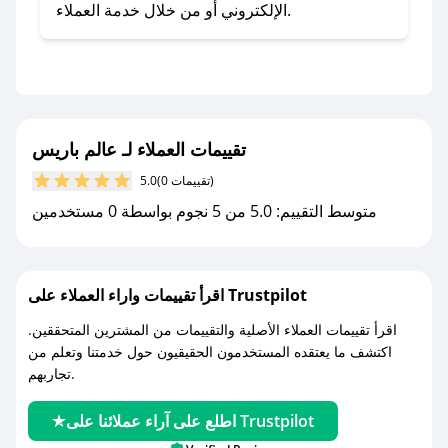
- اضغط على أيقونة متابعة لمتجر عالم باريس في
الإلكتروني أو من خلال خدمة العملاء.
تطبيق صحصح.
- تابع حسابنا الرسمي على تويتر وقم بتفعيل زر
التنبيهات.
- قم بتفعيل إشعارات تطبيق صحصح ليصلك كل
جديد.
تقييمات العملاء لـ عالم باريس
(0 تقييمات)
5.0
مع صحصح، تسوق بذكاء ووفّر على كل مشترياتك مع
متوسط التقييم: 5.0 من 5 نجوم بواسطة 0 مستخدمين
كوبونات خصم حصرية من عالم باريس!
اقرأ تقييمات واراء العملاء على Trustpilot
اقرأ تقييمات العملاء الأصلية والتقييمات من المشترين المتحققين.
اكتشف ما يعتقده المستخدمون الحقيقيون حول خدمتنا وتعلم من
تجاربهم.
اطلع على آراء عملائنا على Trustpilot