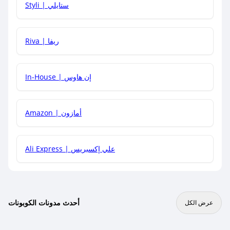
Styli | ستايلي
هل يمكنني جمع كود خصم مع العروض الأخرى؟
Riva | ريفا
In-House | إن هاوس
Amazon | أمازون
Ali Express | علي إكسبريس
أحدث مدونات الكوبونات
عرض الكل