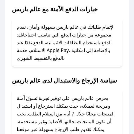
باريس.
خيارات الدفع الآمنة مع عالم باريس
### ماذا أفعل إذا لم يعمل كود الخصم؟
لا تقلق! يمكنك التواصل مع فريق دعم صحصح عبر
لإتمام طلباتك في عالم باريس بسهولة وأمان، نقدم
الرسائل الخاصة على تويتر أو البريد الإلكتروني،
مجموعة من خيارات الدفع التي تناسب احتياجاتك:
وسنقوم بحل المشكلة في أسرع وقت ممكن.
الدفع باستخدام البطاقات الائتمانية، الدفع نقدًا عند
الاستلام، خدمة Apple Pay، بالإضافة إلى إمكانية
الدفع بالتقسيط الشهري.
### ماذا أفعل إذا لم أجد كود خصم لمتجري
المفضل؟
في حال عدم توفر كوبونات لمتجرك المفضل، يمكنك
سياسة الإرجاع والاستبدال لدى عالم باريس
مراسلتنا مباشرة وسنعمل على توفير الكوبونات في
أسرع وقت ممكن.
يحرص عالم باريس على توفير تجربة تسوق آمنة
### كيف تحصل على كوبونات خصم حصرية من
ومريحة لعملائه، حيث يمكنك استرجاع أو استبدال
عالم باريس؟
المنتجات مجانًا خلال 7 أيام من استلام الطلب. يجب
للحصول على كوبونات وخصومات حصرية، قم بما
أن تكون المنتجات بحالتها الأصلية وغير مستخدمة.
يلي:
يمكنك تقديم طلب الإرجاع بسهولة عبر موقعنا