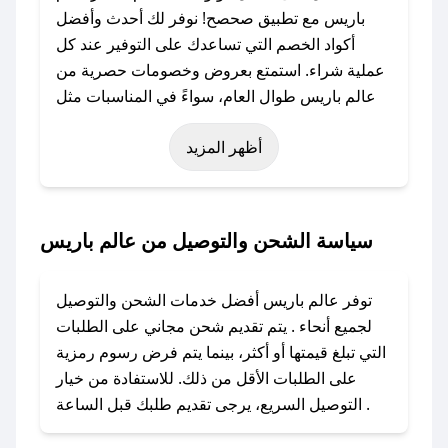
باريس مع تطبيق صحصح! نوفر لك أحدث وأفضل
أكواد الخصم التي تساعدك على التوفير عند كل
عملية شراء. استمتع بعروض وخصومات حصرية من
عالم باريس طوال العام، سواءً في المناسبات مثل
عيد الفطر، عيد الأضحى، الجمعة البيضاء (شهر
أظهر المزيد
نوفمبر)، رمضان، اليوم الوطني، يوم التأسيس، أو
حتى عروض خاصة أخرى.
### كيف تحصل على كود خصم من عالم باريس؟
سياسة الشحن والتوصيل من عالم باريس
باستخدام تطبيق صحصح، يمكنك العثور بسهولة على
كود خصم عالم باريس. وفي حال عدم توفر الكوبون،
توفر عالم باريس أفضل خدمات الشحن والتوصيل
تواصل معنا عبر تويتر أو البريد الإلكتروني لإضافته
لجميع أنحاء . يتم تقديم شحن مجاني على الطلبات
بسرعة.
التي تبلغ قيمتها أو أكثر، بينما يتم فرض رسوم رمزية
على الطلبات الأقل من ذلك. للاستفادة من خيار
### كيفية استخدام كود خصم عالم باريس؟
التوصيل السريع، يرجى تقديم طلبك قبل الساعة .
1. انسخ كود الخصم من تطبيق صحصح.
2. الصقه في خانة الدفع عند التسوق من عالم