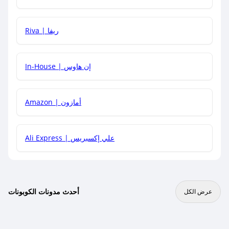
هل يمكنني جمع كود خصم مع العروض الأخرى؟
Riva | ريفا
In-House | إن هاوس
Amazon | أمازون
Ali Express | علي إكسبريس
أحدث مدونات الكوبونات
عرض الكل