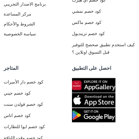
برنامج الاصدار التجريبي
كود خصم نمشي
مركز المساعدة
كود خصم ماكس
الشروط والأحكام
كود خصم ترينديول
سياسة الخصوصية
كيف استخدم تطبيق صحصح للتوفير
قبل التسوق اونلاين ؟
احصل على التطبيق
المتاجر
كود خصم دار الأميرات
كود خصم جيني
كود خصم قولدن سنت
كود خصم اناس
كود خصم ايوا للنظارات
كود خصم وقت اللياقة