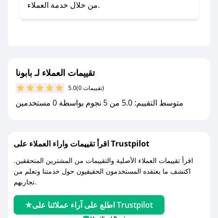
- تابع حسابنا الرسمي على تويتر وقم بتفعيل زر
من خلال خدمة العملاء.
التنبيهات.
- قم بتفعيل إشعارات تطبيق صحصح ليصلك كل
جديد.
مع صحصح، تسوق بذكاء ووفّر على كل مشترياتك مع
تقييمات العملاء لـ بابونا
كوبونات خصم حصرية من بابونا!
(0 تقييمات)
5.0
متوسط التقييم: 5.0 من 5 نجوم بواسطة 0 مستخدمين
اقرأ تقييمات واراء العملاء على Trustpilot
اقرأ تقييمات العملاء الأصلية والتقييمات من المشترين المتحققين.
اكتشف ما يعتقده المستخدمون الحقيقيون حول خدمتنا وتعلم من
تجاربهم.
اطلع على آراء عملائنا على Trustpilot