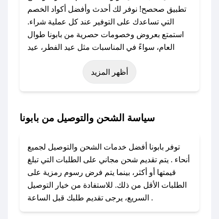
تطبيق صحصح! نوفر لك أحدث وأفضل أكواد الخصم
التي تساعدك على التوفير عند كل عملية شراء.
استمتع بعروض وخصومات حصرية من بابونا طوال
العام، سواءً في المناسبات مثل عيد الفطر، عيد
الأضحى، الجمعة البيضاء (شهر نوفمبر)، رمضان،
أظهر المزيد
اليوم الوطني، يوم التأسيس، أو حتى عروض خاصة
أخرى.
### كيف تحصل على كود خصم من بابونا؟
سياسة الشحن والتوصيل من بابونا
باستخدام تطبيق صحصح، يمكنك العثور بسهولة على
كود خصم بابونا. وفي حال عدم توفر الكوبون، تواصل
توفر بابونا أفضل خدمات الشحن والتوصيل لجميع
معنا عبر تويتر أو البريد الإلكتروني لإضافته بسرعة.
أنحاء . يتم تقديم شحن مجاني على الطلبات التي تبلغ
قيمتها أو أكثر، بينما يتم فرض رسوم رمزية على
### كيفية استخدام كود خصم بابونا؟
الطلبات الأقل من ذلك. للاستفادة من خيار التوصيل
1. انسخ كود الخصم من تطبيق صحصح.
السريع، يرجى تقديم طلبك قبل الساعة .
2. الصقه في خانة الدفع عند التسوق من بابونا.