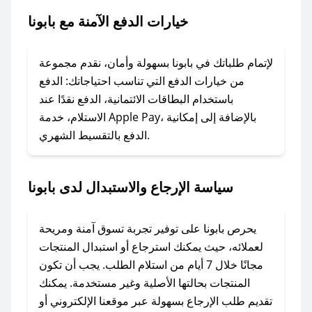
### ماذا أفعل إذا لم يعمل كود الخصم؟
خيارات الدفع الآمنة مع بابونا
لا تقلق! يمكنك التواصل مع فريق دعم صحصح عبر
الرسائل الخاصة على تويتر أو البريد الإلكتروني،
وسنقوم بحل المشكلة في أسرع وقت ممكن.
لإتمام طلباتك في بابونا بسهولة وأمان، نقدم مجموعة
من خيارات الدفع التي تناسب احتياجاتك: الدفع
### ماذا أفعل إذا لم أجد كود خصم لمتجري
باستخدام البطاقات الائتمانية، الدفع نقدًا عند
المفضل؟
الاستلام، خدمة Apple Pay، بالإضافة إلى إمكانية
الدفع بالتقسيط الشهري.
في حال عدم توفر كوبونات لمتجرك المفضل، يمكنك
مراسلتنا مباشرة وسنعمل على توفير الكوبونات في
أسرع وقت ممكن.
سياسة الإرجاع والاستبدال لدى بابونا
### كيف تحصل على كوبونات خصم حصرية من
بابونا؟
يحرص بابونا على توفير تجربة تسوق آمنة ومريحة
للحصول على كوبونات وخصومات حصرية، قم بما
لعملائه، حيث يمكنك استرجاع أو استبدال المنتجات
يلي:
مجانًا خلال 7 أيام من استلام الطلب. يجب أن تكون
- اضغط على أيقونة متابعة لمتجر بابونا في تطبيق
المنتجات بحالتها الأصلية وغير مستخدمة. يمكنك
صحصح.
تقديم طلب الإرجاع بسهولة عبر موقعنا الإلكتروني أو