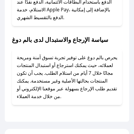
الدفع باستخدام البطاقات الائتمانية، الدفع نقدًا عند
### ماذا أفعل إذا لم أجد كود خصم لمتجري
الاستلام، خدمة Apple Pay، بالإضافة إلى إمكانية
الدفع بالتقسيط الشهري.
المفضل؟
في حال عدم توفر كوبونات لمتجرك المفضل، يمكنك
مراسلتنا مباشرة وسنعمل على توفير الكوبونات في
سياسة الإرجاع والاستبدال لدى بالم دوغ
أسرع وقت ممكن.
### كيف تحصل على كوبونات خصم حصرية من
يحرص بالم دوغ على توفير تجربة تسوق آمنة ومريحة
بالم دوغ؟
لعملائه، حيث يمكنك استرجاع أو استبدال المنتجات
للحصول على كوبونات وخصومات حصرية، قم بما
مجانًا خلال 7 أيام من استلام الطلب. يجب أن تكون
يلي:
المنتجات بحالتها الأصلية وغير مستخدمة. يمكنك
- اضغط على أيقونة متابعة لمتجر بالم دوغ في تطبيق
تقديم طلب الإرجاع بسهولة عبر موقعنا الإلكتروني أو
صحصح.
من خلال خدمة العملاء.
- تابع حسابنا الرسمي على تويتر وقم بتفعيل زر
التنبيهات.
- قم بتفعيل إشعارات تطبيق صحصح ليصلك كل
جديد.