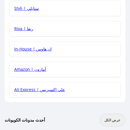
هل يمكنني استخدام كود خصم على منتجات معينة فقط؟
Styli | ستايلي
هل يمكنني جمع كود خصم مع العروض الأخرى؟
Riva | ريفا
In-House | إن هاوس
Amazon | أمازون
Ali Express | علي إكسبريس
أحدث مدونات الكوبونات
عرض الكل