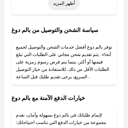
أظهر المزيد
رمضان، اليوم الوطني، يوم التأسيس، أو حتى عروض
خاصة أخرى.
### كيف تحصل على كود خصم من بالم دوغ؟
سياسة الشحن والتوصيل من بالم دوغ
باستخدام تطبيق صحصح، يمكنك العثور بسهولة على
كود خصم بالم دوغ. وفي حال عدم توفر الكوبون،
توفر بالم دوغ أفضل خدمات الشحن والتوصيل لجميع
تواصل معنا عبر تويتر أو البريد الإلكتروني لإضافته
أنحاء . يتم تقديم شحن مجاني على الطلبات التي تبلغ
بسرعة.
قيمتها أو أكثر، بينما يتم فرض رسوم رمزية على
الطلبات الأقل من ذلك. للاستفادة من خيار التوصيل
### كيفية استخدام كود خصم بالم دوغ؟
السريع، يرجى تقديم طلبك قبل الساعة .
1. انسخ كود الخصم من تطبيق صحصح.
2. الصقه في خانة الدفع عند التسوق من بالم دوغ.
خيارات الدفع الآمنة مع بالم دوغ
### ماذا أفعل إذا لم يعمل كود الخصم؟
لا تقلق! يمكنك التواصل مع فريق دعم صحصح عبر
الرسائل الخاصة على تويتر أو البريد الإلكتروني،
لإتمام طلباتك في بالم دوغ بسهولة وأمان، نقدم
وسنقوم بحل المشكلة في أسرع وقت ممكن.
مجموعة من خيارات الدفع التي تناسب احتياجاتك: