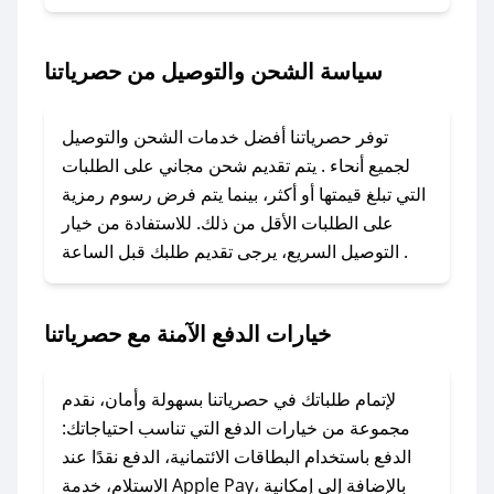
### كيف تحصل على كود خصم من حصرياتنا؟
سياسة الشحن والتوصيل من حصرياتنا
باستخدام تطبيق صحصح، يمكنك العثور بسهولة على
كود خصم حصرياتنا. وفي حال عدم توفر الكوبون،
توفر حصرياتنا أفضل خدمات الشحن والتوصيل
تواصل معنا عبر تويتر أو البريد الإلكتروني لإضافته
لجميع أنحاء . يتم تقديم شحن مجاني على الطلبات
بسرعة.
التي تبلغ قيمتها أو أكثر، بينما يتم فرض رسوم رمزية
على الطلبات الأقل من ذلك. للاستفادة من خيار
### كيفية استخدام كود خصم حصرياتنا؟
التوصيل السريع، يرجى تقديم طلبك قبل الساعة .
1. انسخ كود الخصم من تطبيق صحصح.
2. الصقه في خانة الدفع عند التسوق من حصرياتنا.
خيارات الدفع الآمنة مع حصرياتنا
### ماذا أفعل إذا لم يعمل كود الخصم؟
لا تقلق! يمكنك التواصل مع فريق دعم صحصح عبر
الرسائل الخاصة على تويتر أو البريد الإلكتروني،
لإتمام طلباتك في حصرياتنا بسهولة وأمان، نقدم
وسنقوم بحل المشكلة في أسرع وقت ممكن.
مجموعة من خيارات الدفع التي تناسب احتياجاتك:
الدفع باستخدام البطاقات الائتمانية، الدفع نقدًا عند
### ماذا أفعل إذا لم أجد كود خصم لمتجري
الاستلام، خدمة Apple Pay، بالإضافة إلى إمكانية