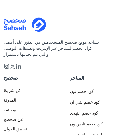
يساعد موقع صحصح المستخدمين في العثور على أفضل
أكواد الخصم للمتاجر عبر الإنترنت وتطبيقات التوصيل
والتي يتم تحديثها باستمرار.
المتاجر
صحصح
كن شريكا
كود خصم نون
المدونة
كود خصم شي ان
وظائف
كود خصم النهدي
عن صحصح
كود خصم نايس ون
تطبيق الجوال
كود خصم اي هيرب