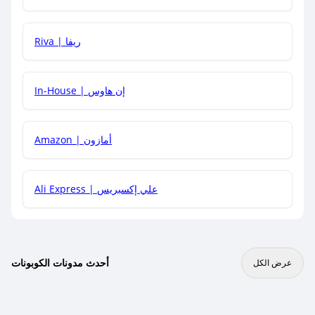
هل يمكنني جمع كود خصم مع العروض الأخرى؟
Riva | ريفا
In-House | إن هاوس
Amazon | أمازون
Ali Express | علي إكسبريس
أحدث مدونات الكوبونات
عرض الكل