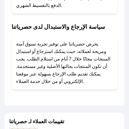
الدفع بالتقسيط الشهري.
المفضل؟
في حال عدم توفر كوبونات لمتجرك المفضل، يمكنك
مراسلتنا مباشرة وسنعمل على توفير الكوبونات في
سياسة الإرجاع والاستبدال لدى حصرياتنا
أسرع وقت ممكن.
### كيف تحصل على كوبونات خصم حصرية من
يحرص حصرياتنا على توفير تجربة تسوق آمنة
حصرياتنا؟
ومريحة لعملائه، حيث يمكنك استرجاع أو استبدال
للحصول على كوبونات وخصومات حصرية، قم بما
المنتجات مجانًا خلال 7 أيام من استلام الطلب. يجب
يلي:
أن تكون المنتجات بحالتها الأصلية وغير مستخدمة.
- اضغط على أيقونة متابعة لمتجر حصرياتنا في
يمكنك تقديم طلب الإرجاع بسهولة عبر موقعنا
تطبيق صحصح.
الإلكتروني أو من خلال خدمة العملاء.
- تابع حسابنا الرسمي على تويتر وقم بتفعيل زر
التنبيهات.
- قم بتفعيل إشعارات تطبيق صحصح ليصلك كل
جديد.
تقييمات العملاء لـ حصرياتنا
مع صحصح، تسوق بذكاء ووفّر على كل مشترياتك مع