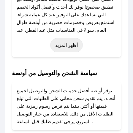
تطبيق صحصح! نوفر لك أحدث وأفضل أكواد الخصم
التي تساعدك على التوفير عند كل عملية شراء.
استمتع بعروض وخصومات حصرية من أونصة طوال
العام، سواءً في المناسبات مثل عيد الفطر، عيد
الأضحى، الجمعة البيضاء (شهر نوفمبر)، رمضان،
أظهر المزيد
اليوم الوطني، يوم التأسيس، أو حتى عروض خاصة
أخرى.
### كيف تحصل على كود خصم من أونصة؟
سياسة الشحن والتوصيل من أونصة
باستخدام تطبيق صحصح، يمكنك العثور بسهولة على
كود خصم أونصة. وفي حال عدم توفر الكوبون،
توفر أونصة أفضل خدمات الشحن والتوصيل لجميع
تواصل معنا عبر تويتر أو البريد الإلكتروني لإضافته
أنحاء . يتم تقديم شحن مجاني على الطلبات التي تبلغ
بسرعة.
قيمتها أو أكثر، بينما يتم فرض رسوم رمزية على
الطلبات الأقل من ذلك. للاستفادة من خيار التوصيل
### كيفية استخدام كود خصم أونصة؟
السريع، يرجى تقديم طلبك قبل الساعة .
1. انسخ كود الخصم من تطبيق صحصح.
2. الصقه في خانة الدفع عند التسوق من أونصة.