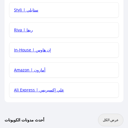
هل يمكنني استخدام كود خصم على منتجات معينة فقط؟
Styli | ستايلي
هل يمكنني جمع كود خصم مع العروض الأخرى؟
Riva | ريفا
In-House | إن هاوس
Amazon | أمازون
Ali Express | علي إكسبريس
أحدث مدونات الكوبونات
عرض الكل