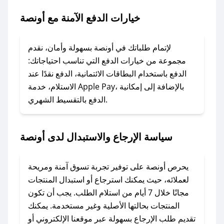
خيارات الدفع الآمنة مع أونصة
### ماذا أفعل إذا لم يعمل كود الخصم؟
لا تقلق! يمكنك التواصل مع فريق دعم صحصح عبر
الرسائل الخاصة على تويتر أو البريد الإلكتروني،
لإتمام طلباتك في أونصة بسهولة وأمان، نقدم
وسنقوم بحل المشكلة في أسرع وقت ممكن.
مجموعة من خيارات الدفع التي تناسب احتياجاتك:
الدفع باستخدام البطاقات الائتمانية، الدفع نقدًا عند
### ماذا أفعل إذا لم أجد كود خصم لمتجري
الاستلام، خدمة Apple Pay، بالإضافة إلى إمكانية
الدفع بالتقسيط الشهري.
المفضل؟
في حال عدم توفر كوبونات لمتجرك المفضل، يمكنك
مراسلتنا مباشرة وسنعمل على توفير الكوبونات في
سياسة الإرجاع والاستبدال لدى أونصة
أسرع وقت ممكن.
### كيف تحصل على كوبونات خصم حصرية من
يحرص أونصة على توفير تجربة تسوق آمنة ومريحة
أونصة؟
لعملائه، حيث يمكنك استرجاع أو استبدال المنتجات
للحصول على كوبونات وخصومات حصرية، قم بما
مجانًا خلال 7 أيام من استلام الطلب. يجب أن تكون
يلي:
المنتجات بحالتها الأصلية وغير مستخدمة. يمكنك
- اضغط على أيقونة متابعة لمتجر أونصة في تطبيق
تقديم طلب الإرجاع بسهولة عبر موقعنا الإلكتروني أو