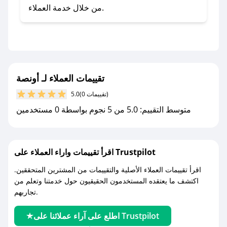
صحصح.
من خلال خدمة العملاء.
- تابع حسابنا الرسمي على تويتر وقم بتفعيل زر
التنبيهات.
- قم بتفعيل إشعارات تطبيق صحصح ليصلك كل
جديد.
تقييمات العملاء لـ أونصة
مع صحصح، تسوق بذكاء ووفّر على كل مشترياتك مع
(0 تقييمات)
5.0
كوبونات خصم حصرية من أونصة!
متوسط التقييم: 5.0 من 5 نجوم بواسطة 0 مستخدمين
اقرأ تقييمات واراء العملاء على Trustpilot
اقرأ تقييمات العملاء الأصلية والتقييمات من المشترين المتحققين.
اكتشف ما يعتقده المستخدمون الحقيقيون حول خدمتنا وتعلم من
تجاربهم.
اطلع على آراء عملائنا على Trustpilot