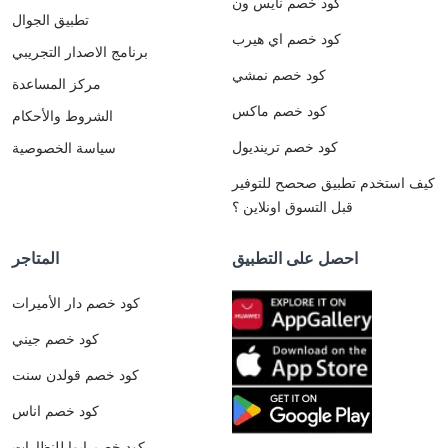
كود خصم نايس ون
تطبيق الجوال
كود خصم اي هيرب
برنامج الاصدار التجريبي
كود خصم نمشي
مركز المساعدة
كود خصم ماكس
الشروط والأحكام
كود خصم ترينديول
سياسة الخصوصية
كيف استخدم تطبيق صحصح للتوفير
قبل التسوق اونلاين ؟
احصل على التطبيق
المتاجر
كود خصم دار الأميرات
كود خصم جيني
كود خصم قولدن سنت
كود خصم اناس
كود خصم ايوا للنظارات