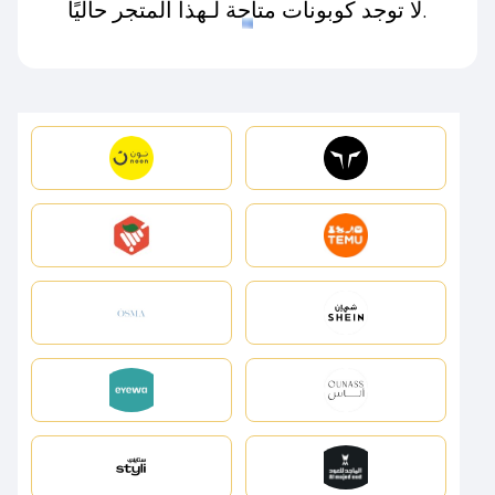
لا توجد كوبونات متاحة لـهذا المتجر حاليًا.