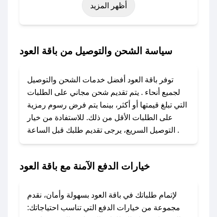
أظهر المزيد
رمضان، اليوم الوطني، يوم التأسيس، أو حتى عروض
خاصة أخرى.
### كيف تحصل على كود خصم من باقة العود؟
سياسة الشحن والتوصيل من باقة العود
باستخدام تطبيق صحصح، يمكنك العثور بسهولة على
كود خصم باقة العود. وفي حال عدم توفر الكوبون،
توفر باقة العود أفضل خدمات الشحن والتوصيل
تواصل معنا عبر تويتر أو البريد الإلكتروني لإضافته
لجميع أنحاء . يتم تقديم شحن مجاني على الطلبات
بسرعة.
التي تبلغ قيمتها أو أكثر، بينما يتم فرض رسوم رمزية
على الطلبات الأقل من ذلك. للاستفادة من خيار
### كيفية استخدام كود خصم باقة العود؟
التوصيل السريع، يرجى تقديم طلبك قبل الساعة .
1. انسخ كود الخصم من تطبيق صحصح.
2. الصقه في خانة الدفع عند التسوق من باقة العود.
خيارات الدفع الآمنة مع باقة العود
### ماذا أفعل إذا لم يعمل كود الخصم؟
لا تقلق! يمكنك التواصل مع فريق دعم صحصح عبر
الرسائل الخاصة على تويتر أو البريد الإلكتروني،
لإتمام طلباتك في باقة العود بسهولة وأمان، نقدم
وسنقوم بحل المشكلة في أسرع وقت ممكن.
مجموعة من خيارات الدفع التي تناسب احتياجاتك: