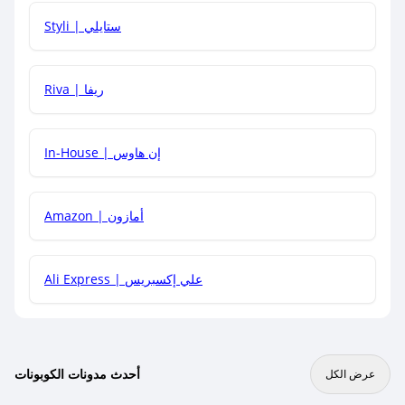
هل يمكنني استخدام كود خصم على منتجات معينة فقط؟
Styli | ستايلي
هل يمكنني جمع كود خصم مع العروض الأخرى؟
Riva | ريفا
In-House | إن هاوس
Amazon | أمازون
Ali Express | علي إكسبريس
أحدث مدونات الكوبونات
عرض الكل