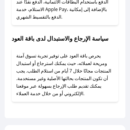
الدفع باستخدام البطاقات الائتمانية، الدفع نقدًا عند
### ماذا أفعل إذا لم أجد كود خصم لمتجري
الاستلام، خدمة Apple Pay، بالإضافة إلى إمكانية
الدفع بالتقسيط الشهري.
المفضل؟
في حال عدم توفر كوبونات لمتجرك المفضل، يمكنك
مراسلتنا مباشرة وسنعمل على توفير الكوبونات في
سياسة الإرجاع والاستبدال لدى باقة العود
أسرع وقت ممكن.
### كيف تحصل على كوبونات خصم حصرية من
يحرص باقة العود على توفير تجربة تسوق آمنة
باقة العود؟
ومريحة لعملائه، حيث يمكنك استرجاع أو استبدال
للحصول على كوبونات وخصومات حصرية، قم بما
المنتجات مجانًا خلال 7 أيام من استلام الطلب. يجب
يلي:
أن تكون المنتجات بحالتها الأصلية وغير مستخدمة.
- اضغط على أيقونة متابعة لمتجر باقة العود في
يمكنك تقديم طلب الإرجاع بسهولة عبر موقعنا
تطبيق صحصح.
الإلكتروني أو من خلال خدمة العملاء.
- تابع حسابنا الرسمي على تويتر وقم بتفعيل زر
التنبيهات.
- قم بتفعيل إشعارات تطبيق صحصح ليصلك كل
جديد.