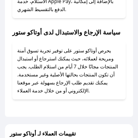
الاستلام، خدمة Apple Pay، بالإضافة إلى إمكانية
الدفع بالتقسيط الشهري.
### ماذا أفعل إذا لم أجد كود خصم لمتجري
المفضل؟
في حال عدم توفر كوبونات لمتجرك المفضل، يمكنك
سياسة الإرجاع والاستبدال لدى أوتاكو ستور
مراسلتنا مباشرة وسنعمل على توفير الكوبونات في
أسرع وقت ممكن.
يحرص أوتاكو ستور على توفير تجربة تسوق آمنة
### كيف تحصل على كوبونات خصم حصرية من
ومريحة لعملائه، حيث يمكنك استرجاع أو استبدال
أوتاكو ستور؟
المنتجات مجانًا خلال 7 أيام من استلام الطلب. يجب
للحصول على كوبونات وخصومات حصرية، قم بما
أن تكون المنتجات بحالتها الأصلية وغير مستخدمة.
يلي:
يمكنك تقديم طلب الإرجاع بسهولة عبر موقعنا
- اضغط على أيقونة متابعة لمتجر أوتاكو ستور في
الإلكتروني أو من خلال خدمة العملاء.
تطبيق صحصح.
- تابع حسابنا الرسمي على تويتر وقم بتفعيل زر
التنبيهات.
- قم بتفعيل إشعارات تطبيق صحصح ليصلك كل
جديد.
تقييمات العملاء لـ أوتاكو ستور