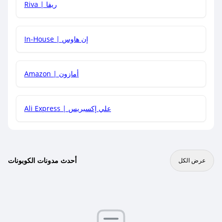
هل يمكنني جمع كود خصم مع العروض الأخرى؟
Riva | ريفا
In-House | إن هاوس
Amazon | أمازون
Ali Express | علي إكسبريس
أحدث مدونات الكوبونات
عرض الكل