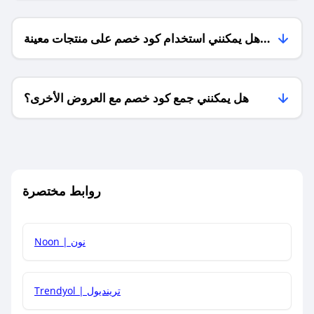
هل يمكنني استخدام كود خصم على منتجات معينة
فقط؟
هل يمكنني جمع كود خصم مع العروض الأخرى؟
ما معنى كود خصم ؟
روابط مختصرة
كيف يمكنك استخدام كود الخصم؟
Noon | نون
كيف أحصل على أحدث أكواد الخصم والعروض للمتاجر؟
Trendyol | ترينديول