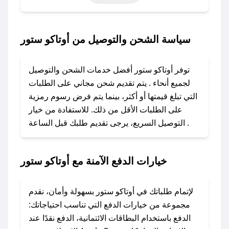
حتى عروض خاصة أخرى.
### كيف تحصل على كود خصم من أوتاكو ستور؟
سياسة الشحن والتوصيل من أوتاكو ستور
باستخدام تطبيق صحصح، يمكنك العثور بسهولة على
كود خصم أوتاكو ستور. وفي حال عدم توفر الكوبون،
توفر أوتاكو ستور أفضل خدمات الشحن والتوصيل
تواصل معنا عبر تويتر أو البريد الإلكتروني لإضافته
لجميع أنحاء . يتم تقديم شحن مجاني على الطلبات
بسرعة.
التي تبلغ قيمتها أو أكثر، بينما يتم فرض رسوم رمزية
على الطلبات الأقل من ذلك. للاستفادة من خيار
### كيفية استخدام كود خصم أوتاكو ستور؟
التوصيل السريع، يرجى تقديم طلبك قبل الساعة .
1. انسخ كود الخصم من تطبيق صحصح.
2. الصقه في خانة الدفع عند التسوق من أوتاكو
ستور.
خيارات الدفع الآمنة مع أوتاكو ستور
### ماذا أفعل إذا لم يعمل كود الخصم؟
لا تقلق! يمكنك التواصل مع فريق دعم صحصح عبر
لإتمام طلباتك في أوتاكو ستور بسهولة وأمان، نقدم
الرسائل الخاصة على تويتر أو البريد الإلكتروني،
مجموعة من خيارات الدفع التي تناسب احتياجاتك:
وسنقوم بحل المشكلة في أسرع وقت ممكن.
الدفع باستخدام البطاقات الائتمانية، الدفع نقدًا عند