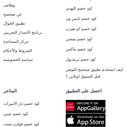
وظائف
كود خصم النهدي
عن صحصح
كود خصم نايس ون
تطبيق الجوال
كود خصم اي هيرب
برنامج الاصدار التجريبي
كود خصم نمشي
مركز المساعدة
كود خصم ماكس
الشروط والأحكام
كود خصم ترينديول
سياسة الخصوصية
كيف استخدم تطبيق صحصح للتوفير
قبل التسوق اونلاين ؟
احصل على التطبيق
المتاجر
كود خصم دار الأميرات
كود خصم جيني
كود خصم قولدن سنت