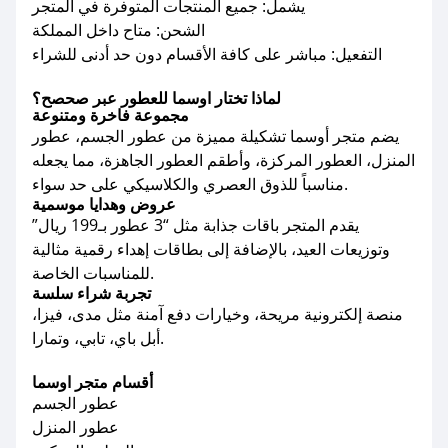
يشمل: جميع المنتجات المتوفرة في المتجر
الشحن: متاح داخل المملكة
التفعيل: مباشر على كافة الأقسام دون حد أدنى للشراء
لماذا تختار اوسما للعطور عبر صحصح؟
مجموعة فاخرة ومتنوعة
يضم متجر أوسما تشكيلة مميزة من عطور الجسم، عطور
المنزل، العطور المركزة، وأطقم العطور الجاهزة، مما يجعله
مناسباً للذوق العصري والكلاسيكي على حد سواء.
عروض وهدايا موسمية
يقدم المتجر باقات جذابة مثل “3 عطور بـ199 ريال”
وتوزيعات العيد، بالإضافة إلى بطاقات إهداء رقمية مثالية
للمناسبات الخاصة.
تجربة شراء سلسة
منصة إلكترونية مريحة، وخيارات دفع آمنة مثل مدى، فيزا،
أبل باي، تابي، وتمارا.
أقسام متجر اوسما
عطور الجسم
عطور المنزل