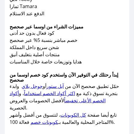
تمارا Tamara
الدفع عند الاستلام
مميزات الشراء من اوسما عبر صحصح
كود فعال بدون حد أدنى
خصم مباشر بنسبة 5% عبر صحصح
شحن سريع داخل المملكة
منتجات أصلية بتغليف أنيق
هدايا وتوزيعات خاصة خلال المناسبات
إبدأ رحتلك في التوفير الآن واستخدم كود خصم اوسما من
صحصح
حمّل تطبيق صحصح الآن من
آبل ستور
أو
جوجل بلاي
وابدء
بتجربة تسوق ذكية مع
اكثر أكواد الخصم استخداماً
، و
أكواد
الخصم الأعلى تخفيضاً
لأفضل الخصومات والعروض
الحصرية.
تابع أيضا صفحة
كل الكوبونات
، لتتسوق من أفضل وأشهر
فعالة 100%.
المتاجر المحلية والعالمية بـ
كوبونات خصم