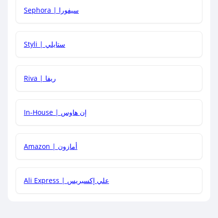
Sephora | سيفورا
هل يمكنني استخدام كود خصم على منتجات معينة فقط؟
Styli | ستايلي
هل يمكنني جمع كود خصم مع العروض الأخرى؟
Riva | ريفا
In-House | إن هاوس
Amazon | أمازون
Ali Express | علي إكسبريس