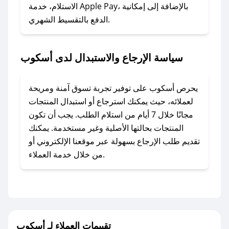
### ماذا أفعل إذا لم أجد كود خصم لمتجري
الاستلام، خدمة Apple Pay، بالإضافة إلى إمكانية
الدفع بالتقسيط الشهري.
المفضل؟
في حال عدم توفر كوبونات لمتجرك المفضل، يمكنك
مراسلتنا مباشرة وسنعمل على توفير الكوبونات في
سياسة الإرجاع والاستبدال لدى أسكوب
أسرع وقت ممكن.
### كيف تحصل على كوبونات خصم حصرية من
يحرص أسكوب على توفير تجربة تسوق آمنة ومريحة
أسكوب؟
لعملائه، حيث يمكنك استرجاع أو استبدال المنتجات
للحصول على كوبونات وخصومات حصرية، قم بما
مجانًا خلال 7 أيام من استلام الطلب. يجب أن تكون
يلي:
المنتجات بحالتها الأصلية وغير مستخدمة. يمكنك
- اضغط على أيقونة متابعة لمتجر أسكوب في تطبيق
تقديم طلب الإرجاع بسهولة عبر موقعنا الإلكتروني أو
صحصح.
من خلال خدمة العملاء.
- تابع حسابنا الرسمي على تويتر وقم بتفعيل زر
التنبيهات.
- قم بتفعيل إشعارات تطبيق صحصح ليصلك كل
جديد.
تقييمات العملاء لـ أسكوب