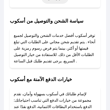
أخرى.
### كيف تحصل على كود خصم من أسكوب؟
سياسة الشحن والتوصيل من أسكوب
باستخدام تطبيق صحصح، يمكنك العثور بسهولة على
كود خصم أسكوب. وفي حال عدم توفر الكوبون،
توفر أسكوب أفضل خدمات الشحن والتوصيل لجميع
تواصل معنا عبر تويتر أو البريد الإلكتروني لإضافته
أنحاء . يتم تقديم شحن مجاني على الطلبات التي تبلغ
بسرعة.
قيمتها أو أكثر، بينما يتم فرض رسوم رمزية على
الطلبات الأقل من ذلك. للاستفادة من خيار التوصيل
### كيفية استخدام كود خصم أسكوب؟
السريع، يرجى تقديم طلبك قبل الساعة .
1. انسخ كود الخصم من تطبيق صحصح.
2. الصقه في خانة الدفع عند التسوق من أسكوب.
خيارات الدفع الآمنة مع أسكوب
### ماذا أفعل إذا لم يعمل كود الخصم؟
لا تقلق! يمكنك التواصل مع فريق دعم صحصح عبر
الرسائل الخاصة على تويتر أو البريد الإلكتروني،
لإتمام طلباتك في أسكوب بسهولة وأمان، نقدم
وسنقوم بحل المشكلة في أسرع وقت ممكن.
مجموعة من خيارات الدفع التي تناسب احتياجاتك:
الدفع باستخدام البطاقات الائتمانية، الدفع نقدًا عند