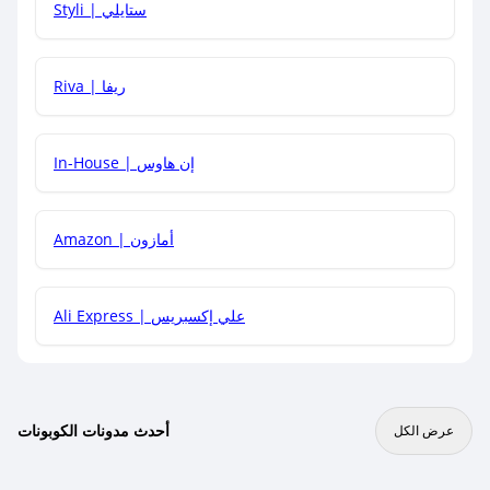
Styli | ستايلي
هل يمكنني جمع كود خصم مع العروض الأخرى؟
Riva | ريفا
In-House | إن هاوس
Amazon | أمازون
Ali Express | علي إكسبريس
أحدث مدونات الكوبونات
عرض الكل