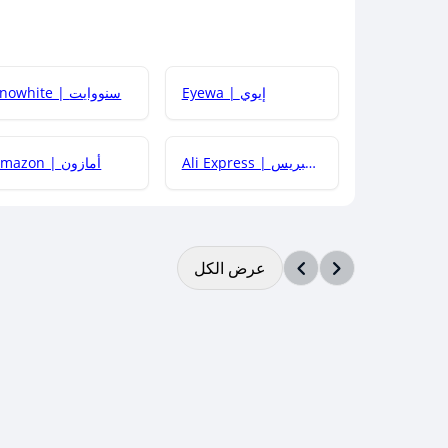
Eyewa | إيوي
Snowhite | سنووايت
Ali Express | علي إكسبريس
Amazon | أمازون
عرض الكل