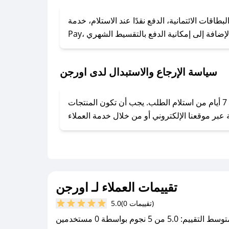
### كيف تحصل على كوبونات خصم حصرية من اورجن؟
ول على كوبونات وخصومات حصرية، قم بما يلي:
الائتمانية، الدفع نقدًا عند الاستلام، خدمة Apple
- اضغط على أيقونة متابعة لمتجر اورجن في تطبيق صحصح.
- تابع حسابنا الرسمي على تويتر وقم بتفعيل زر التنبيهات.
- قم بتفعيل إشعارات تطبيق صحصح ليصلك كل جديد.
سياسة الإرجاع والاستبدال لدى اورجن
يحرص اورجن على توفير تجربة تسوق آمنة ومريحة لعملائه، حيث يمكنك استرجاع أو استبدال المنتجات مجانًا خلال 7 أيام من استلام الطلب. يجب أن تكون المنتجات
تقييمات العملاء لـ اورجن
(0 تقييمات)
5.0
سط التقييم: 5.0 من 5 نجوم بواسطة 0 مستخدمين