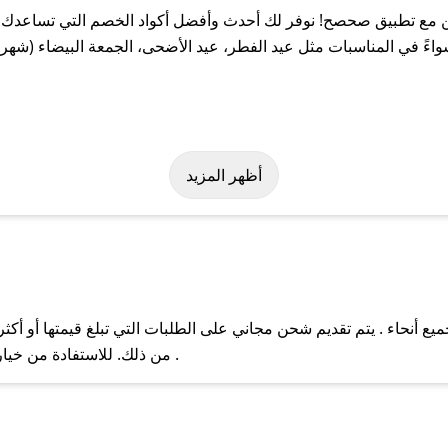
مع تطبيق صحصح! نوفر لك أحدث وأفضل أكواد الخصم التي تساعدك عل
 في المناسبات مثل عيد الفطر، عيد الأضحى، الجمعة البيضاء (شهر نو
بسهولة على كود خصم اورجن. وفي حال عدم توفر الكوبون، تواصل معنا ع
أظهر المزيد
أنحاء . يتم تقديم شحن مجاني على الطلبات التي تبلغ قيمتها أو أكثر
ل مع فريق دعم صحصح عبر الرسائل الخاصة على تويتر أو البريد الإلك
من ذلك. للاستفادة من خيار التوصيل السريع، يرجى تقديم طلبك قبل الساعة .
حال عدم توفر كوبونات لمتجرك المفضل، يمكنك مراسلتنا مباشرة وس