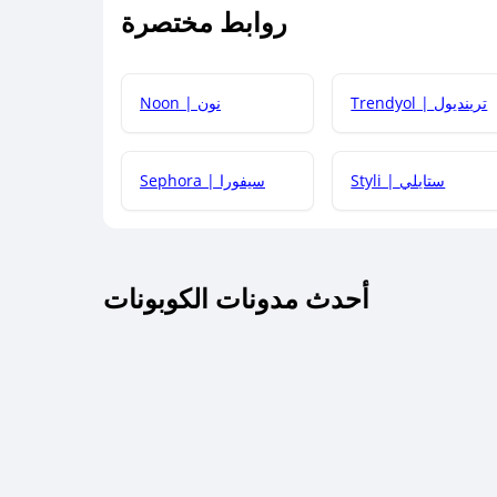
روابط مختصرة
كيف يمكنك استخدام كود الخصم؟
Trendyol | ترينديول
Noon | نون
 أحدث أكواد الخصم والعروض للمتاجر؟
Styli | ستايلي
Sephora | سيفورا
كم مدة صلاحية كود الخصم؟
أحدث مدونات الكوبونات
 توصيل مجاني أو بدون رسوم الشحن ؟
كنني معرفة إذا كان كود الخصم لا يعمل؟