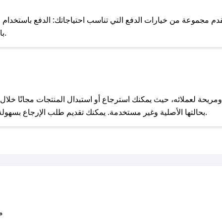
للحص
مجموعة من خيارات الدفع التي تناسب احتياجاتك: الدفع باستخدام البطاقات 
Pay، بالإضافة إلى إمكانية الدفع بالتقسيط الشهري.
مع صحصح، تسوق بذكاء ووفّر على كل مشترياتك مع كوبونات خصم حصرية من اورجن!
بحالتها الأصلية وغير مستخدمة. يمكنك تقديم طلب الإرجاع بسهولة عبر موقعنا الإلكتروني أو من خلال خدمة العملاء.
متو