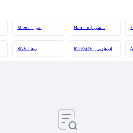
Namshi | نمشي
Shein | شين
كيف أحصل على
In-House | إن هاوس
Riva | ريفا
كيف أحصل على
كيف يم