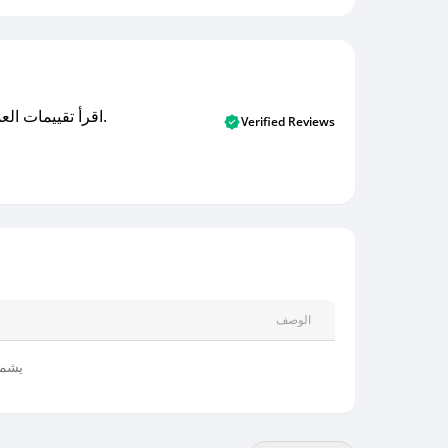
اقرأ تقييمات العملاء الأصلية والتقييمات من المشترين المتحققين. اكتشف ما يعتقده المستخدمون الحقيقيون حول خدمتنا وتعلم من تجاربهم.
Verified Reviews
الوصف
يشمل