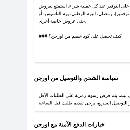
ى التوفير عند كل عملية شراء. استمتع بعروض
فمبر)، رمضان، اليوم الوطني، يوم التأسيس، أو
حتى عروض خاصة أخرى.
### كيف تحصل على كود خصم من اورجن؟
بر تويتر أو البريد الإلكتروني لإضافته بسرعة.
### كيفية استخدام كود خصم اورجن؟
1. انسخ كود الخصم من تطبيق صحصح.
2. الصقه في خانة الدفع عند التسوق من اورجن.
سياسة الشحن والتوصيل من اورجن
### ماذا أفعل إذا لم يعمل كود الخصم؟
، بينما يتم فرض رسوم رمزية على الطلبات الأقل
تروني، وسنقوم بحل المشكلة في أسرع وقت ممكن.
### ماذا أفعل إذا لم أجد كود خصم لمتجري المفضل؟
نعمل على توفير الكوبونات في أسرع وقت ممكن.
خيارات الدفع الآمنة مع اورجن