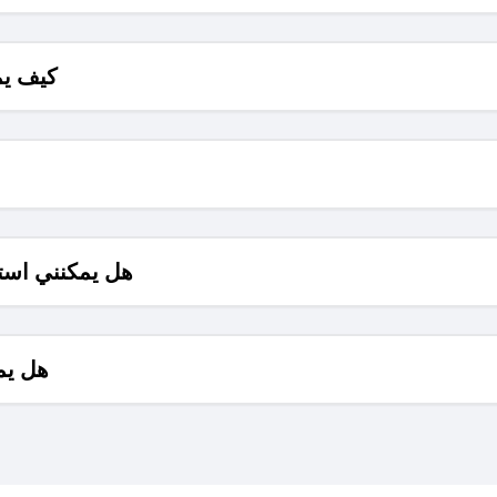
كيف يم
هل يمكنني است
هل يم