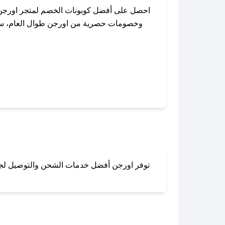
احصل على أفضل كوبونات الخصم لمتجر اورجن 
وخصومات حصرية من اورجن طوال العام، سواءً
باستخدام تطبيق صحصح، يمكنك العثور 
توفر اورجن أفضل خدمات الشحن والتوصيل لجميع 
لا تقلق! يمكنك التواص
في 