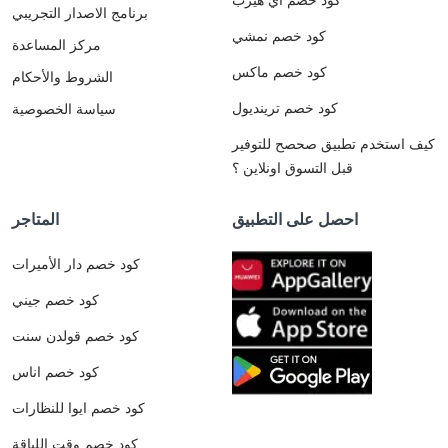
برنامج الاصدار التجريبي
كود خصم نمشي
مركز المساعدة
كود خصم ماكس
الشروط والأحكام
كود خصم ترينديول
سياسة الخصوصية
كيف استخدم تطبيق صحصح للتوفير
قبل التسوق اونلاين ؟
احصل على التطبيق
المتاجر
كود خصم دار الأميرات
كود خصم جيني
كود خصم قولدن سنت
كود خصم اناس
كود خصم ايوا للنظارات
كود خصم وقت اللياقة