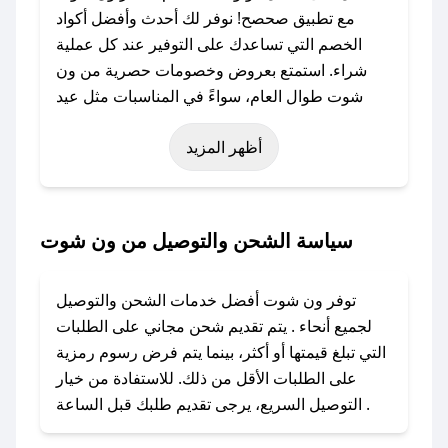
مع تطبيق صحصح! نوفر لك أحدث وأفضل أكواد
الخصم التي تساعدك على التوفير عند كل عملية
شراء. استمتع بعروض وخصومات حصرية من ون
شوت طوال العام، سواءً في المناسبات مثل عيد
الفطر، عيد الأضحى، الجمعة البيضاء (شهر نوفمبر)،
أظهر المزيد
رمضان، اليوم الوطني، يوم التأسيس، أو حتى عروض
خاصة أخرى.
### كيف تحصل على كود خصم من ون شوت؟
سياسة الشحن والتوصيل من ون شوت
باستخدام تطبيق صحصح، يمكنك العثور بسهولة على
كود خصم ون شوت. وفي حال عدم توفر الكوبون،
توفر ون شوت أفضل خدمات الشحن والتوصيل
تواصل معنا عبر تويتر أو البريد الإلكتروني لإضافته
لجميع أنحاء . يتم تقديم شحن مجاني على الطلبات
بسرعة.
التي تبلغ قيمتها أو أكثر، بينما يتم فرض رسوم رمزية
على الطلبات الأقل من ذلك. للاستفادة من خيار
### كيفية استخدام كود خصم ون شوت؟
التوصيل السريع، يرجى تقديم طلبك قبل الساعة .
1. انسخ كود الخصم من تطبيق صحصح.
2. الصقه في خانة الدفع عند التسوق من ون شوت.