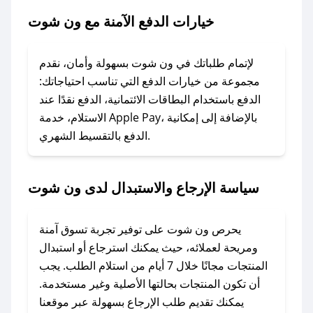
خيارات الدفع الآمنة مع ون شوت
### ماذا أفعل إذا لم يعمل كود الخصم؟
لا تقلق! يمكنك التواصل مع فريق دعم صحصح عبر
الرسائل الخاصة على تويتر أو البريد الإلكتروني،
لإتمام طلباتك في ون شوت بسهولة وأمان، نقدم
وسنقوم بحل المشكلة في أسرع وقت ممكن.
مجموعة من خيارات الدفع التي تناسب احتياجاتك:
الدفع باستخدام البطاقات الائتمانية، الدفع نقدًا عند
### ماذا أفعل إذا لم أجد كود خصم لمتجري
الاستلام، خدمة Apple Pay، بالإضافة إلى إمكانية
الدفع بالتقسيط الشهري.
المفضل؟
في حال عدم توفر كوبونات لمتجرك المفضل، يمكنك
مراسلتنا مباشرة وسنعمل على توفير الكوبونات في
سياسة الإرجاع والاستبدال لدى ون شوت
أسرع وقت ممكن.
### كيف تحصل على كوبونات خصم حصرية من ون
يحرص ون شوت على توفير تجربة تسوق آمنة
شوت؟
ومريحة لعملائه، حيث يمكنك استرجاع أو استبدال
للحصول على كوبونات وخصومات حصرية، قم بما
المنتجات مجانًا خلال 7 أيام من استلام الطلب. يجب
يلي:
أن تكون المنتجات بحالتها الأصلية وغير مستخدمة.
- اضغط على أيقونة متابعة لمتجر ون شوت في
يمكنك تقديم طلب الإرجاع بسهولة عبر موقعنا