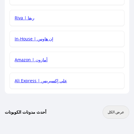
هل يمكنني جمع كود خصم مع العروض الأخرى؟
Riva | ريفا
In-House | إن هاوس
Amazon | أمازون
Ali Express | علي إكسبريس
أحدث مدونات الكوبونات
عرض الكل