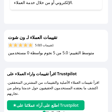
تطبيق صحصح.
الإلكتروني أو من خلال خدمة العملاء.
- تابع حسابنا الرسمي على تويتر وقم بتفعيل زر
التنبيهات.
- قم بتفعيل إشعارات تطبيق صحصح ليصلك كل
جديد.
تقييمات العملاء لـ ون شوت
مع صحصح، تسوق بذكاء ووفّر على كل مشترياتك مع
(0 تقييمات)
5.0
كوبونات خصم حصرية من ون شوت!
متوسط التقييم: 5.0 من 5 نجوم بواسطة 0 مستخدمين
اقرأ تقييمات واراء العملاء على Trustpilot
اقرأ تقييمات العملاء الأصلية والتقييمات من المشترين المتحققين.
اكتشف ما يعتقده المستخدمون الحقيقيون حول خدمتنا وتعلم من
تجاربهم.
اطلع على آراء عملائنا على Trustpilot