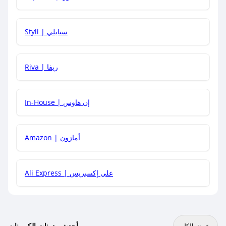
هل يمكنني استخدام كود خصم على منتجات معينة فقط؟
Styli | ستايلي
هل يمكنني جمع كود خصم مع العروض الأخرى؟
Riva | ريفا
In-House | إن هاوس
Amazon | أمازون
Ali Express | علي إكسبريس
أحدث مدونات الكوبونات
عرض الكل