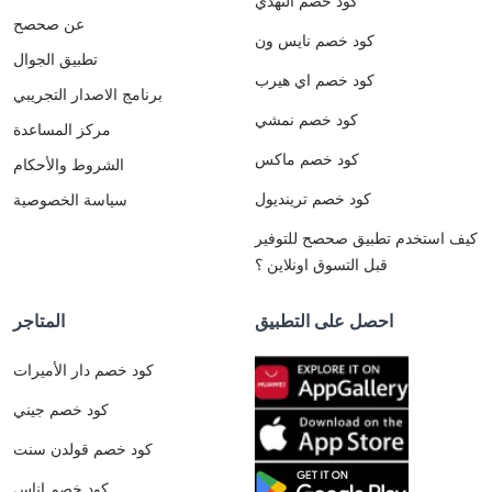
كود خصم النهدي
عن صحصح
كود خصم نايس ون
تطبيق الجوال
كود خصم اي هيرب
برنامج الاصدار التجريبي
كود خصم نمشي
مركز المساعدة
كود خصم ماكس
الشروط والأحكام
كود خصم ترينديول
سياسة الخصوصية
كيف استخدم تطبيق صحصح للتوفير
قبل التسوق اونلاين ؟
احصل على التطبيق
المتاجر
كود خصم دار الأميرات
كود خصم جيني
كود خصم قولدن سنت
كود خصم اناس