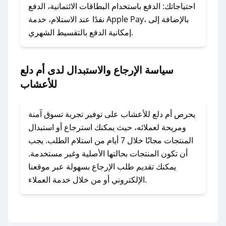
وسنقوم بحل المشكلة في أسرع وقت ممكن.
احتياجاتك: الدفع باستخدام البطاقات الائتمانية، الدفع
نقدًا عند الاستلام، خدمة Apple Pay، بالإضافة إلى
إمكانية الدفع بالتقسيط الشهري.
### ماذا أفعل إذا لم أجد كود خصم لمتجري
المفضل؟
في حال عدم توفر كوبونات لمتجرك المفضل، يمكنك
سياسة الإرجاع والاستبدال لدى أم دلع
مراسلتنا مباشرة وسنعمل على توفير الكوبونات في
للأعشاب
أسرع وقت ممكن.
### كيف تحصل على كوبونات خصم حصرية من أم
يحرص أم دلع للأعشاب على توفير تجربة تسوق آمنة
دلع للأعشاب؟
ومريحة لعملائه، حيث يمكنك استرجاع أو استبدال
للحصول على كوبونات وخصومات حصرية، قم بما
المنتجات مجانًا خلال 7 أيام من استلام الطلب. يجب
يلي:
أن تكون المنتجات بحالتها الأصلية وغير مستخدمة.
- اضغط على أيقونة متابعة لمتجر أم دلع للأعشاب
يمكنك تقديم طلب الإرجاع بسهولة عبر موقعنا
في تطبيق صحصح.
الإلكتروني أو من خلال خدمة العملاء.
- تابع حسابنا الرسمي على تويتر وقم بتفعيل زر
التنبيهات.
- قم بتفعيل إشعارات تطبيق صحصح ليصلك كل