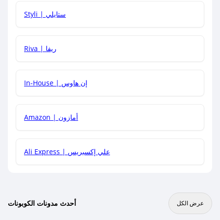
هل يمكنني استخدام كود خصم على منتجات معينة فقط؟
Styli | ستايلي
هل يمكنني جمع كود خصم مع العروض الأخرى؟
Riva | ريفا
In-House | إن هاوس
Amazon | أمازون
Ali Express | علي إكسبريس
أحدث مدونات الكوبونات
عرض الكل