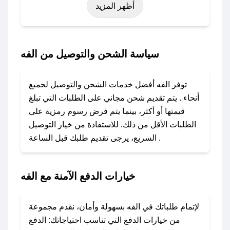
أظهر المزيد
اليوم الوطني، يوم التأسيس، أو حتى عروض خاصة
أخرى.
### كيف تحصل على كود خصم من الفه؟
سياسة الشحن والتوصيل من الفه
باستخدام تطبيق صحصح، يمكنك العثور بسهولة على
كود خصم الفه. وفي حال عدم توفر الكوبون، تواصل
توفر الفه أفضل خدمات الشحن والتوصيل لجميع
معنا عبر تويتر أو البريد الإلكتروني لإضافته بسرعة.
أنحاء . يتم تقديم شحن مجاني على الطلبات التي تبلغ
قيمتها أو أكثر، بينما يتم فرض رسوم رمزية على
### كيفية استخدام كود خصم الفه؟
الطلبات الأقل من ذلك. للاستفادة من خيار التوصيل
1. انسخ كود الخصم من تطبيق صحصح.
السريع، يرجى تقديم طلبك قبل الساعة .
2. الصقه في خانة الدفع عند التسوق من الفه.
### ماذا أفعل إذا لم يعمل كود الخصم؟
خيارات الدفع الآمنة مع الفه
لا تقلق! يمكنك التواصل مع فريق دعم صحصح عبر
الرسائل الخاصة على تويتر أو البريد الإلكتروني،
وسنقوم بحل المشكلة في أسرع وقت ممكن.
لإتمام طلباتك في الفه بسهولة وأمان، نقدم مجموعة
من خيارات الدفع التي تناسب احتياجاتك: الدفع