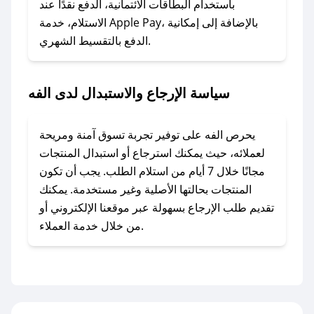
### ماذا أفعل إذا لم أجد كود خصم لمتجري
باستخدام البطاقات الائتمانية، الدفع نقدًا عند
المفضل؟
الاستلام، خدمة Apple Pay، بالإضافة إلى إمكانية
الدفع بالتقسيط الشهري.
في حال عدم توفر كوبونات لمتجرك المفضل، يمكنك
مراسلتنا مباشرة وسنعمل على توفير الكوبونات في
أسرع وقت ممكن.
سياسة الإرجاع والاستبدال لدى الفه
### كيف تحصل على كوبونات خصم حصرية من
الفه؟
يحرص الفه على توفير تجربة تسوق آمنة ومريحة
للحصول على كوبونات وخصومات حصرية، قم بما
لعملائه، حيث يمكنك استرجاع أو استبدال المنتجات
يلي:
مجانًا خلال 7 أيام من استلام الطلب. يجب أن تكون
- اضغط على أيقونة متابعة لمتجر الفه في تطبيق
المنتجات بحالتها الأصلية وغير مستخدمة. يمكنك
صحصح.
تقديم طلب الإرجاع بسهولة عبر موقعنا الإلكتروني أو
- تابع حسابنا الرسمي على تويتر وقم بتفعيل زر
من خلال خدمة العملاء.
التنبيهات.
- قم بتفعيل إشعارات تطبيق صحصح ليصلك كل
جديد.