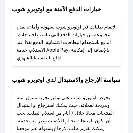
شوب.
خيارات الدفع الآمنة مع اوتوبرو شوب
### ماذا أفعل إذا لم يعمل كود الخصم؟
لا تقلق! يمكنك التواصل مع فريق دعم صحصح عبر
لإتمام طلباتك في اوتوبرو شوب بسهولة وأمان، نقدم
الرسائل الخاصة على تويتر أو البريد الإلكتروني،
مجموعة من خيارات الدفع التي تناسب احتياجاتك:
وسنقوم بحل المشكلة في أسرع وقت ممكن.
الدفع باستخدام البطاقات الائتمانية، الدفع نقدًا عند
الاستلام، خدمة Apple Pay، بالإضافة إلى إمكانية
الدفع بالتقسيط الشهري.
### ماذا أفعل إذا لم أجد كود خصم لمتجري
المفضل؟
في حال عدم توفر كوبونات لمتجرك المفضل، يمكنك
سياسة الإرجاع والاستبدال لدى اوتوبرو شوب
مراسلتنا مباشرة وسنعمل على توفير الكوبونات في
أسرع وقت ممكن.
يحرص اوتوبرو شوب على توفير تجربة تسوق آمنة
### كيف تحصل على كوبونات خصم حصرية من
ومريحة لعملائه، حيث يمكنك استرجاع أو استبدال
اوتوبرو شوب؟
المنتجات مجانًا خلال 7 أيام من استلام الطلب. يجب
للحصول على كوبونات وخصومات حصرية، قم بما
أن تكون المنتجات بحالتها الأصلية وغير مستخدمة.
يلي:
يمكنك تقديم طلب الإرجاع بسهولة عبر موقعنا