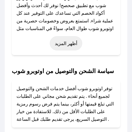
شوب مع تطبيق صحصح! نوفر لك أحدث وأفضل
أكواد الخصم التي تساعدك على التوفير عند كل
عملية شراء. استمتع بعروض وخصومات حصرية من
اوتوبرو شوب طوال العام، سواءً في المناسبات مثل
عيد الفطر، عيد الأضحى، الجمعة البيضاء (شهر
أظهر المزيد
نوفمبر)، رمضان، اليوم الوطني، يوم التأسيس، أو
حتى عروض خاصة أخرى.
### كيف تحصل على كود خصم من اوتوبرو شوب؟
سياسة الشحن والتوصيل من اوتوبرو شوب
باستخدام تطبيق صحصح، يمكنك العثور بسهولة على
كود خصم اوتوبرو شوب. وفي حال عدم توفر
توفر اوتوبرو شوب أفضل خدمات الشحن والتوصيل
الكوبون، تواصل معنا عبر تويتر أو البريد الإلكتروني
لجميع أنحاء . يتم تقديم شحن مجاني على الطلبات
لإضافته بسرعة.
التي تبلغ قيمتها أو أكثر، بينما يتم فرض رسوم رمزية
على الطلبات الأقل من ذلك. للاستفادة من خيار
### كيفية استخدام كود خصم اوتوبرو شوب؟
التوصيل السريع، يرجى تقديم طلبك قبل الساعة .
1. انسخ كود الخصم من تطبيق صحصح.
2. الصقه في خانة الدفع عند التسوق من اوتوبرو