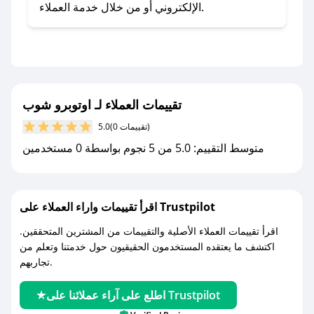
- اضغط على أيقونة متابعة لمتجر اوتوبرو شوب في
الإلكتروني أو من خلال خدمة العملاء.
تطبيق صحصح.
- تابع حسابنا الرسمي على تويتر وقم بتفعيل زر
التنبيهات.
- قم بتفعيل إشعارات تطبيق صحصح ليصلك كل
جديد.
تقييمات العملاء لـ اوتوبرو شوب
(0 تقييمات)
5.0
مع صحصح، تسوق بذكاء ووفّر على كل مشترياتك مع
متوسط التقييم: 5.0 من 5 نجوم بواسطة 0 مستخدمين
كوبونات خصم حصرية من اوتوبرو شوب!
اقرأ تقييمات واراء العملاء على Trustpilot
اقرأ تقييمات العملاء الأصلية والتقييمات من المشترين المتحققين.
اكتشف ما يعتقده المستخدمون الحقيقيون حول خدمتنا وتعلم من
تجاربهم.
اطلع على آراء عملائنا على Trustpilot