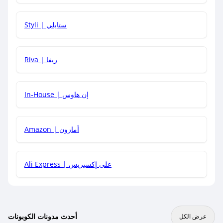
هل يمكنني استخدام كود خصم على منتجات معينة فقط؟
Styli | ستايلي
هل يمكنني جمع كود خصم مع العروض الأخرى؟
Riva | ريفا
In-House | إن هاوس
Amazon | أمازون
Ali Express | علي إكسبريس
أحدث مدونات الكوبونات
عرض الكل